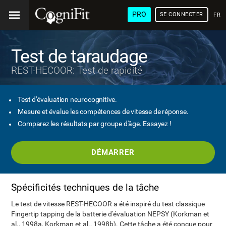
PRO
SE CONNECTER
FRA
Test de taraudage
REST-HECOOR: Test de rapidité
Test d'évaluation neurocognitive.
Mesure et évalue les compétences de vitesse de réponse.
Comparez les résultats par groupe d'âge. Essayez !
DÉMARRER
Spécificités techniques de la tâche
Le test de vitesse REST-HECOOR a été inspiré du test classique
Fingertip tapping de la batterie d'évaluation NEPSY (Korkman et
al., 1998a, Korkman et al., 1998b). Cette tâche a été conçue pour