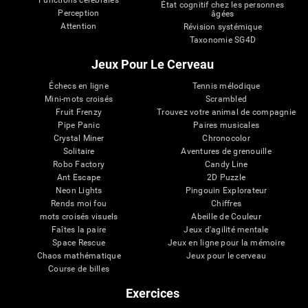
Functions cérébrales
État cognitif chez les personnes
Perception
âgées
Attention
Révision systémique
Taxonomie SG4D
Jeux Pour Le Cerveau
Échecs en ligne
Tennis mélodique
Mini-mots croisés
Scrambled
Fruit Frenzy
Trouvez votre animal de compagnie
Pipe Panic
Paires musicales
Crystal Miner
Chronocolor
Solitaire
Aventures de grenouille
Robo Factory
Candy Line
Ant Escape
2D Puzzle
Neon Lights
Pingouin Explorateur
Rends moi fou
Chiffres
mots croisés visuels
Abeille de Couleur
Faîtes la paire
Jeux d'agilité mentale
Space Rescue
Jeux en ligne pour la mémoire
Chaos mathématique
Jeux pour le cerveau
Course de billes
Exercices