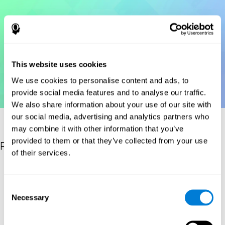
This website uses cookies
We use cookies to personalise content and ads, to
provide social media features and to analyse our traffic.
We also share information about your use of our site with
our social media, advertising and analytics partners who
may combine it with other information that you’ve
provided to them or that they’ve collected from your use
Références
of their services.
Korkman, M., Kirk, U., & Kemp, S (1998a). NEPSY: A
developmental neuropsychological assessment. Psychological
Consent
Corporation.
Necessary
Selection
Korkman, M., Kirk, U., & Kemp, S (1998b). Manual for the NEPSY.
San Antonio, TX: Psychological corporation.