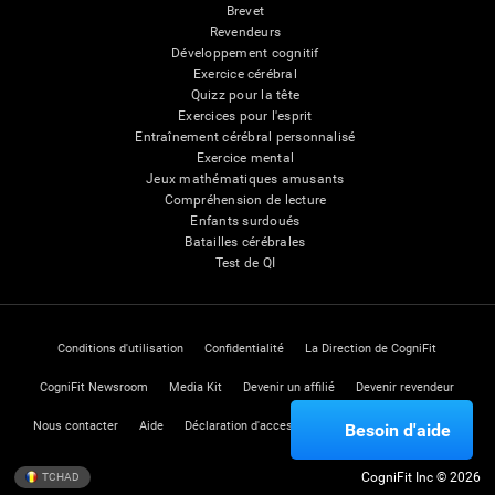
Brevet
Revendeurs
Développement cognitif
Exercice cérébral
Quizz pour la tête
Exercices pour l'esprit
Entraînement cérébral personnalisé
Exercice mental
Jeux mathématiques amusants
Compréhension de lecture
Enfants surdoués
Batailles cérébrales
Test de QI
Conditions d'utilisation
Confidentialité
La Direction de CogniFit
CogniFit Newsroom
Media Kit
Devenir un affilié
Devenir revendeur
Nous contacter
Aide
Déclaration d'accessibilité
Centre de Confiance
Besoin d'aide
CogniFit Inc © 2026
TCHAD