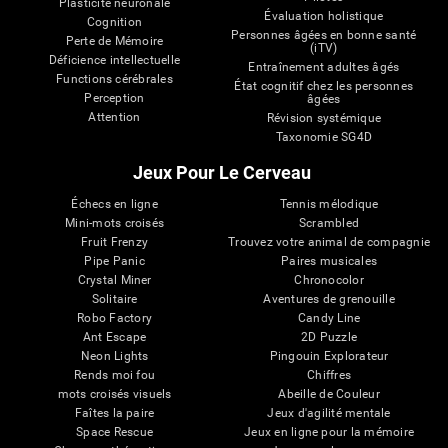
Plasticité neuronale
Évaluation holistique
Cognition
Personnes âgées en bonne santé
Perte de Mémoire
(iTV)
Déficience intellectuelle
Entraînement adultes âgés
Functions cérébrales
État cognitif chez les personnes
Perception
âgées
Attention
Révision systémique
Taxonomie SG4D
Jeux Pour Le Cerveau
Échecs en ligne
Tennis mélodique
Mini-mots croisés
Scrambled
Fruit Frenzy
Trouvez votre animal de compagnie
Pipe Panic
Paires musicales
Crystal Miner
Chronocolor
Solitaire
Aventures de grenouille
Robo Factory
Candy Line
Ant Escape
2D Puzzle
Neon Lights
Pingouin Explorateur
Rends moi fou
Chiffres
mots croisés visuels
Abeille de Couleur
Faîtes la paire
Jeux d'agilité mentale
Space Rescue
Jeux en ligne pour la mémoire