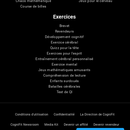
Chaos mathématique
Jeux pour le cerveau
Course de billes
Exercices
Brevet
Revendeurs
Développement cognitif
Exercice cérébral
Quizz pour la tête
Exercices pour l'esprit
Entraînement cérébral personnalisé
Exercice mental
Jeux mathématiques amusants
Compréhension de lecture
Enfants surdoués
Batailles cérébrales
Test de QI
Conditions d'utilisation
Confidentialité
La Direction de CogniFit
CogniFit Newsroom
Media Kit
Devenir un affilié
Devenir revendeur