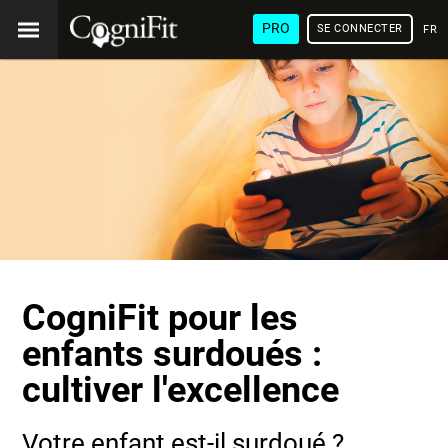
PRO
SE CONNECTER
FRA
CogniFit pour les
enfants surdoués :
cultiver l'excellence
Votre enfant est-il surdoué ?