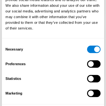
Renseignez-vous sur les programmes
d'éducation pour les surdoués, s'ils sont
We also share information about your use of our site with
disponibles.
our social media, advertising and analytics partners who
may combine it with other information that you’ve
provided to them or that they’ve collected from your use
of their services.
Encourager un état
d'esprit de croissance
Consent
Necessary
Selection
Apprenez à relever les défis et à apprendre de
vos échecs plutôt que de vous attendre à ce
que tout arrive rapidement.
Preferences
Concentrez-vous sur l’effort et la résilience,
pas seulement sur l’intelligence.
Statistics
Marketing
Soutenir le