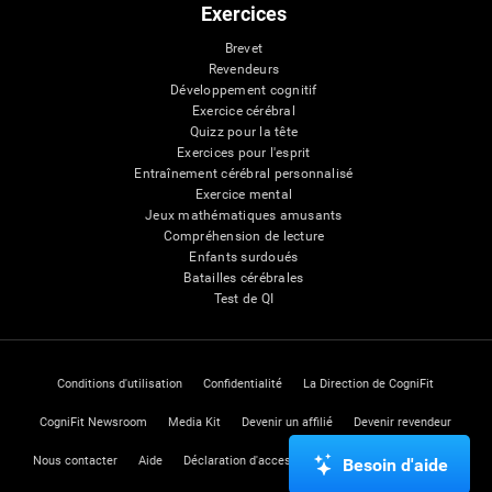
Exercices
Brevet
Revendeurs
Développement cognitif
Exercice cérébral
Quizz pour la tête
Exercices pour l'esprit
Entraînement cérébral personnalisé
Exercice mental
Jeux mathématiques amusants
Compréhension de lecture
Enfants surdoués
Batailles cérébrales
Test de QI
Conditions d'utilisation
Confidentialité
La Direction de CogniFit
CogniFit Newsroom
Media Kit
Devenir un affilié
Devenir revendeur
Nous contacter
Aide
Déclaration d'accessibilité
Centre de Confiance
Besoin d'aide