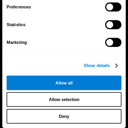
Preferences
Statistics
Marketing
Nous suivre
Show details
Allow all
Votre Cerveau
Recherche
Cerveau et esprit
Validation thérapeutique
numérique
Allow selection
A propos du cerveau
Jeux d'ordinateur
Les parties du cerveau
Adultes en bonne santé
Neurones
Pilotes
Deny
Plasticité neuronale
Évaluation holistique
Cognition
Personnes âgées en bonne santé
Perte de Mémoire