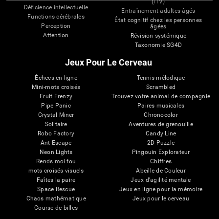
(iTV)
Déficience intellectuelle
Entraînement adultes âgés
Functions cérébrales
État cognitif chez les personnes
Perception
âgées
Attention
Révision systémique
Taxonomie SG4D
Jeux Pour Le Cerveau
Échecs en ligne
Tennis mélodique
Mini-mots croisés
Scrambled
Fruit Frenzy
Trouvez votre animal de compagnie
Pipe Panic
Paires musicales
Crystal Miner
Chronocolor
Solitaire
Aventures de grenouille
Robo Factory
Candy Line
Ant Escape
2D Puzzle
Neon Lights
Pingouin Explorateur
Rends moi fou
Chiffres
mots croisés visuels
Abeille de Couleur
Faîtes la paire
Jeux d'agilité mentale
Space Rescue
Jeux en ligne pour la mémoire
Chaos mathématique
Jeux pour le cerveau
Course de billes