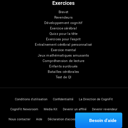
Exercices
Brevet
Revendeurs
Développement cognitif
Exercice cérébral
Quizz pour la tête
Exercices pour l'esprit
Entraînement cérébral personnalisé
Exercice mental
Jeux mathématiques amusants
Compréhension de lecture
Enfants surdoués
Batailles cérébrales
Test de QI
Conditions d'utilisation
Confidentialité
La Direction de CogniFit
CogniFit Newsroom
Media Kit
Devenir un affilié
Devenir revendeur
Nous contacter
Aide
Déclaration d'accessibilité
Centre de Confiance
Besoin d'aide