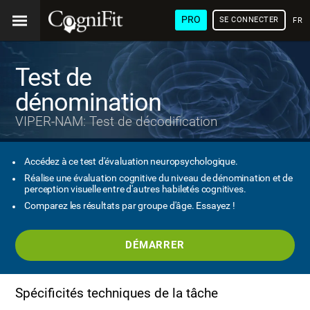
PRO
SE CONNECTER
FRA
Test de
dénomination
VIPER-NAM: Test de décodification
Accédez à ce test d'évaluation neuropsychologique.
Réalise une évaluation cognitive du niveau de dénomination et de
perception visuelle entre d'autres habiletés cognitives.
Comparez les résultats par groupe d'âge. Essayez !
DÉMARRER
Spécificités techniques de la tâche