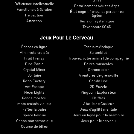
(iTV)
Déficience intellectuelle
Entraînement adultes âgés
Functions cérébrales
État cognitif chez les personnes
Perception
âgées
Attention
Révision systémique
Taxonomie SG4D
Jeux Pour Le Cerveau
Échecs en ligne
Tennis mélodique
Mini-mots croisés
Scrambled
Fruit Frenzy
Trouvez votre animal de compagnie
Pipe Panic
Paires musicales
Crystal Miner
Chronocolor
Solitaire
Aventures de grenouille
Robo Factory
Candy Line
Ant Escape
2D Puzzle
Neon Lights
Pingouin Explorateur
Rends moi fou
Chiffres
mots croisés visuels
Abeille de Couleur
Faîtes la paire
Jeux d'agilité mentale
Space Rescue
Jeux en ligne pour la mémoire
Chaos mathématique
Jeux pour le cerveau
Course de billes