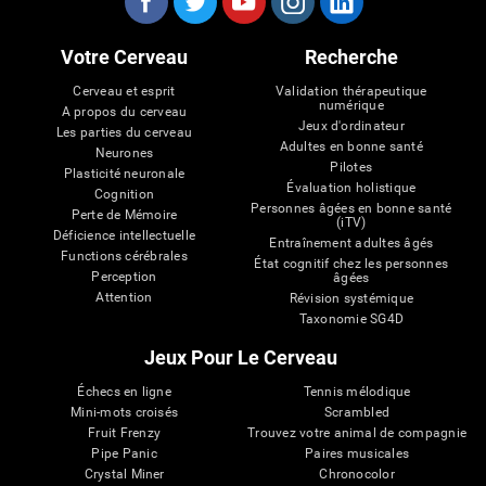
Votre Cerveau
Recherche
Cerveau et esprit
Validation thérapeutique
numérique
A propos du cerveau
Jeux d'ordinateur
Les parties du cerveau
Adultes en bonne santé
Neurones
Pilotes
Plasticité neuronale
Évaluation holistique
Cognition
Personnes âgées en bonne santé
Perte de Mémoire
(iTV)
Déficience intellectuelle
Entraînement adultes âgés
Functions cérébrales
État cognitif chez les personnes
Perception
âgées
Attention
Révision systémique
Taxonomie SG4D
Jeux Pour Le Cerveau
Échecs en ligne
Tennis mélodique
Mini-mots croisés
Scrambled
Fruit Frenzy
Trouvez votre animal de compagnie
Pipe Panic
Paires musicales
Crystal Miner
Chronocolor