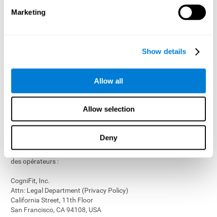
proposer aux enfants un accès aux fonctionnalités et activités
Marketing
sur nos Services
personnaliser le contenu et améliorer nos Services
mener des recherches et des analyses pour améliorer la
performance de nos Services
Show details
générer des rapports anonymes destinés à être utilisés par
CogniFit
Allow all
Si nous collectons (ou permettons à des tiers de collecter) de
telles données personnelles auprès d’enfants sur nos Services
pour d’autres finalités, nous avertirons les parents et obtiendrons
Allow selection
leur consentement avant un telle collecte.
Veuillez nous contacter à
privacy@cognifit.com
ou à l’adresse
Deny
postale ci-dessous pour toute question sur les politiques de
respect de la vie privée et les pratiques de collecte et d’utilisation
des opérateurs :
CogniFit, Inc.
Attn: Legal Department (Privacy Policy)
California Street, 11th Floor
San Francisco, CA 94108, USA