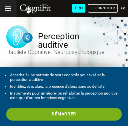
PRO
SE CONNECTER
FRA
Perception
auditive
Habileté Cognitive. Neuropsychologique
Accédez à une batterie de tests cognitifs pour évaluer la
perception auditive
Identifiez et évaluez la présence d'altérations ou déficits
Instruments pour améliorer ou réhabiliter la perception auditive
ainsi que d'autres fonctions cognitives
DÉMARRER