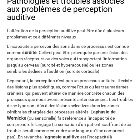
Pathologies et troubles associés
aux problèmes de perception
auditive
L'altération de la perception auditive peut être dûe à plusieurs
problèmes et ce à différents niveaux.
L'incapacité à percevoir des sons dans ce processus est connue
surdité
comme
. Celle-ci peut être provoquée par une lésion des
organes récepteurs ou des voies qui transportent l'information
jusqu'au cerveau (surdité et hyperacousie) ou les zones
cérébrales dédiées à l'audition (surdité corticale).
Cependant, la perception n'est pas un processus unitaire. Il existe
des lésions plus spécifiques, comme l'ictus ou les traumatismes
crâniens, qui peuvent altérer de manière concrète chacun des
processus que nous avons présenté antérieurement. Les troubles
de ce type sont dûs à des lésions sélectives dans les zones
aphasie de
cérébrales chargées des processus altérés. L'
Wernicke
(ou sensorielle) fait référence à l'incapacité de
comprendre le langage (la sensation d'un patient souffrant de ce
trouble, serait comme entendre une langue qu'il ne comprend
agnosie auditive
pas). En revanche, l'
est l'incapacité à