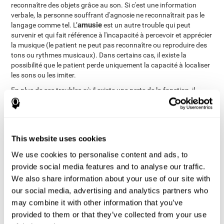
reconnaître des objets grâce au son. Si c'est une information
verbale, la personne souffrant d'agnosie ne reconnaîtrait pas le
amusie
langage comme tel. L’
est un autre trouble qui peut
survenir et qui fait référence à l'incapacité à percevoir et apprécier
la musique (le patient ne peut pas reconnaître ou reproduire des
tons ou rythmes musicaux). Dans certains cas, il existe la
possibilité que le patient perde uniquement la capacité à localiser
les sons ou les imiter.
En plus de ces troubles où il existe une perte de la fonction, il
existe également des troubles où les personnes écoutent des
acouphène
sons qui n'existent pas. Le plus connu est celui les
qui
à écouter un signal sonore constant. Dans d'autres cas, le
problème implique une mauvaise activation de l'activité cérébrale
This website uses cookies
au niveau du cortex auditif, ce qui engendre des hallucinations.
schizophrénie
C'est ce qui arrive avec la
(où les hallucinations
We use cookies to personalise content and ads, to
peuvent être jusqu'à menaçantes). Il existe d'autres types
provide social media features and to analyse our traffic.
hallucinations musicales
d'hallucinations comme les
, comme si
We also share information about your use of our site with
nous écoutions de la musique comme si celle-ci sortait d'une
our social media, advertising and analytics partners who
radio qui n'existe pas et que nous ne pouvons pas éteindre. Dans
Paracusia de Willis
le cas de la
, les hallucinations auditives sont
may combine it with other information that you’ve
accompagnées d'une réduction de l'audition.
provided to them or that they’ve collected from your use