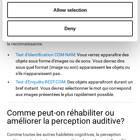
offerts par CogniFit pour évaluer la perception auditive sont
inspirés du test EPSY (de Korkman, Kirk et Kemp, 1998), du
Allow selection
Memory Malingering (TOMM) et du Test de Variables of Attention
(TOVA). En plus d'évaluer la perception auditive, le test permet de
mesurer la dénomination, le temps de réponse, la vitesse de
Deny
traitement, la mémoire contextuelle, la mémoire de travail,
l'actualisation, la mémoire visuelle, la perception visuelle ainsi que
la reconnaissance.
Test d'Identification COM-NAM
: Vous verrez apparaître des
objets sous forme d'images ou de sons. Vous devrez dire
sous quel format (image ou son) apparaissent les objets ou
s'ils n'apparaissent pas..
Test d'Enquête REST-COM
: Des objets apparaîtront durant un
bref instant. Vous devrez sélectionner le mot qui correspond
aux images présentées le plus rapidement possible.
Comme peut-on réhabiliter ou
améliorer la perception auditive?
Comme toutes les autres habiletés cognitives, la perception