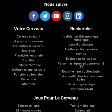
Nous suivre
Votre Cerveau
Recherche
Cerveau et esprit
Validation thérapeutique
numérique
A propos du cerveau
Jeux d'ordinateur
Les parties du cerveau
Adultes en bonne santé
Neurones
Pilotes
Plasticité neuronale
Évaluation holistique
Cognition
Personnes âgées en bonne santé
Perte de Mémoire
(iTV)
Déficience intellectuelle
Entraînement adultes âgés
Functions cérébrales
État cognitif chez les personnes
Perception
âgées
Attention
Révision systémique
Taxonomie SG4D
Jeux Pour Le Cerveau
Échecs en ligne
Tennis mélodique
Mini-mots croisés
Scrambled