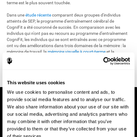
terme est le plus souvent touchée.
Dans une
étude récente
comparant deux groupes d'individus
atteints de SEP, le programme d'entraînement cérébral de
CogniFit a été couronné de succès. En comparaison avec les
individus qui n'ont pas eu recours au programme d'entraînement
CogniFit, les individus qui se sont entraînés avec ce programme
ont vu des améliorations dans trois domaines de la mémoire : la
mémoire de travail, la
mémoire visuelle à court-terme
et la
mémoire générale. La clé du succès du programme
d'entraînement cérébral de CogniFit semble être sa capacité à
fournir un entraînement ciblé à la fois sur la mémoire à court-
terme et la mémoire visuelle.
This website uses cookies
We use cookies to personalise content and ads, to
provide social media features and to analyse our traffic.
We also share information about your use of our site with
our social media, advertising and analytics partners who
may combine it with other information that you’ve
provided to them or that they’ve collected from your use
of their services.