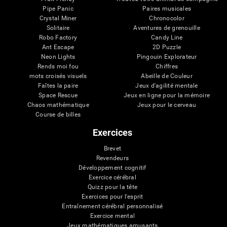
Pipe Panic
Paires musicales
Crystal Miner
Chronocolor
Solitaire
Aventures de grenouille
Robo Factory
Candy Line
Ant Escape
2D Puzzle
Neon Lights
Pingouin Explorateur
Rends moi fou
Chiffres
mots croisés visuels
Abeille de Couleur
Faîtes la paire
Jeux d'agilité mentale
Space Rescue
Jeux en ligne pour la mémoire
Chaos mathématique
Jeux pour le cerveau
Course de billes
Exercices
Brevet
Revendeurs
Développement cognitif
Exercice cérébral
Quizz pour la tête
Exercices pour l'esprit
Entraînement cérébral personnalisé
Exercice mental
Jeux mathématiques amusants