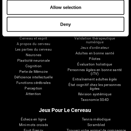
Nous suivre
Allow selection
Deny
Votre Cerveau
Recherche
Cerveau et esprit
Validation thérapeutique
numérique
A propos du cerveau
Jeux d'ordinateur
Les parties du cerveau
Adultes en bonne santé
Neurones
Pilotes
Plasticité neuronale
Évaluation holistique
Cognition
Personnes âgées en bonne santé
Perte de Mémoire
(iTV)
Déficience intellectuelle
Entraînement adultes âgés
Functions cérébrales
État cognitif chez les personnes
Perception
âgées
Attention
Révision systémique
Taxonomie SG4D
Jeux Pour Le Cerveau
Échecs en ligne
Tennis mélodique
Mini-mots croisés
Scrambled
Fruit Frenzy
Trouvez votre animal de compagnie