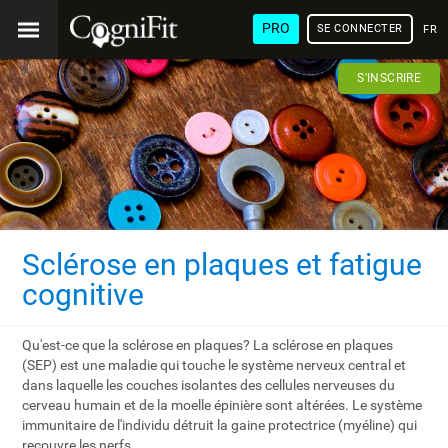
PRO
SE CONNECTER
FRA
S'INSCRIRE
Sclérose en plaques et fatigue
cognitive
Qu'est-ce que la sclérose en plaques? La sclérose en plaques
(SEP) est une maladie qui touche le système nerveux central et
dans laquelle les couches isolantes des cellules nerveuses du
cerveau humain et de la moelle épinière sont altérées. Le système
immunitaire de l'individu détruit la gaine protectrice (myéline) qui
recouvre les nerfs.