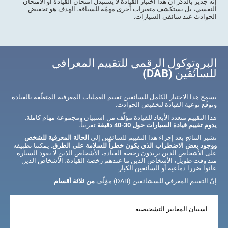
إنّه جدير بالذكر أنّ هذا اختبار القيادة لا يستبدل امتحان القيادة أو الامتحان
النفسي، بل يستكشف متغيرات أخرى مهمّة للسياقة. الهدف هو تخفيض
الحوادث عند سائقي السيارات.
البروتوكول الرقمي للتقييم المعرافي
للسائقين (DAB)
يسمح هذا الاختبار الكامل للسائقين تقييم العمليات المعرفية المتعلّقة بالقيادة
وتوقّع نوعية القيادة لتخفيض الحوادث.
هذا التقييم متعدد الأبعاد للقيادة مؤلّف من استبيان ومجموعة مهام كاملة.
يدوم تقييم قيادة السيارات حول 30-40 دقيقة
تقريباً.
تشير النتائج بعد إجراء هذا التقييم للسائقين إلى
الحالة المعرفية للشخص
ووجود بعض الاضطراب الذي يكون خطراً للسلامة على الطرق
. يمكننا تطبيقه
على الأشخاص الذين يريدون رخصة القيادة، الأشخاص الذين لا يقود السيارة
منذ وقت طويل، الأشخاص الذين ما عندهم رخصة القيادة، الأشخاص الذين
عانوا ضررا دماغية أو السائقين الكبار.
إنّ التقييم المعرفي للسشائقين (DAB) مؤلّف
من ثلاثة أقسام
:
اسبيان المعايير التشخيصية