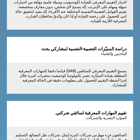
اختبار التقييم المعرفي للقيادة لكوجنيفيت وسيلة علمية مؤلّفة من اختبارات
سهلة ومهام على الإنترنت. إنّه يسمح لأي شخص، بدون معارف متخصصة،
تقييم العوامل العصبية-النفسية المختلفة عند الأقرباء. إنّه مفيد لتحقيق حالة
ابني للحصول على رخصة القيادة أو إذا كان والديّ يحافظان القدارت
المعرفية اللازمة للقيادة.
دراسة المميّزات العصبية-النفسية لمشاركي بحث
للباحثين والعلماء
يسمح التقييم المعرفي للسائقين (DAB) قياسا دقيقا للمهارات المعرفية
المتعلّقة بقيادة السيّارة. تعتبر تكنولوجيا كوجنيفيت متغيرات كثيرة خلال
إجرا أنشطة التقييم للحصول على معلومات دقيقة في الحالة المعرفية
للمشارك.
تقييم المهارات المعرفية لسائقي شركتي.
للموارد البشرية والشركات
السائقون جزء مهمّ من شركات كثيرة (مثل، شركات نقل البضائع، التسليم
في المنزل أو نقل الناس)، لذلك علينا أن نعرف مهارتهم المعرفية لتحسّن