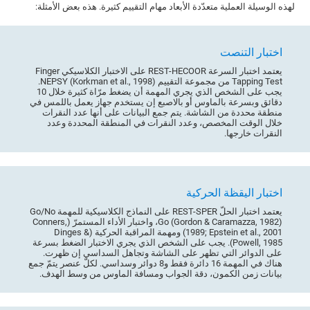
لهذه الوسيلة العملية متعدّدة الأبعاد مهام التقييم كثيرة. هذه بعض الأمثلة:
اختبار التنصت
يعتمد اختبار السرعة REST-HECOOR على الاختبار الكلاسيكي Finger
Tapping Test من مجموعة التقييم NEPSY (Korkman et al., 1998).
يجب على الشخص الذي يجري المهمة أن يضغط مرّاة كثيرة خلال 10
دقائق وبسرعة بالماوس أو بالاصبع إن يستخدم جهاز يعمل باللمس في
منطقة محددة من الشاشة. يتم جمع البيانات على أنها عدد النقرات
خلال الوقت المخصص، وعدد النقرات في المنطقة المحددة وعدد
النقرات خارجها.
اختبار اليقظة الحركية
يعتمد اختبار الحلّ REST-SPER على النماذج الكلاسيكية للمهمة Go/No
Go (Gordon & Caramazza, 1982)، واختبار الأداء المستمرّ (Conners,
1989; Epstein et al., 2001) ومهمة المراقبة الحركية (Dinges &
Powell, 1985). يجب على الشخص الذي يجري الاختبار الضغط بسرعة
على الدوائر التي تظهر على الشاشة وتجاهل السداسي إن ظهرت.
هناك في المهمة 16 دائرة فقط و8 دوائر وسداسي. لكلّ عنصر يتمّ جمع
بيانات زمن الكمون، دقة الجواب ومسافة الماوس من وسط الهدف.