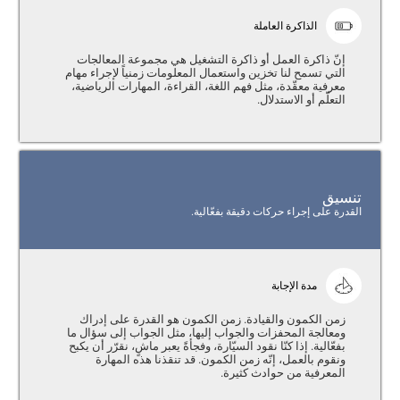
الذاكرة العاملة
إنّ ذاكرة العمل أو ذاكرة التشغيل هي مجموعة المعالجات
التي تسمح لنا تخزين واستعمال المعلومات زمنياً لإجراء مهام
معرفية معقّدة، مثل فهم اللغة، القراءة، المهارات الرياضية،
التعلّم أو الاستدلال.
تنسيق
القدرة على إجراء حركات دقيقة بفعّالية.
مدة الإجابة
زمن الكمون والقيادة. زمن الكمون هو القدرة على إدراك
ومعالجة المحفزات والجواب إليها، مثل الجواب إلى سؤال ما
بفعّالية. إذا كنّا نقود السيّارة، وفجأةً يعبر ماشٍ، نقرّر أن يكبح
ونقوم بالعمل، إنّه زمن الكمون. قد تنقذنا هذه المهارة
المعرفية من حوادث كثيرة.