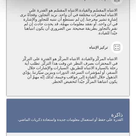
الانتباه المقسّم والقيادة.الانتباه المقسّم هو القدرة على
الانتباه لمحفزات مختلفة في آن واحد. نريد التجاوز، وفجأةً نرى
إشارة تشير مخرجنا. إن لم نستطع أن ننتبه للتجاوز والإشارة
في آن واحد، أو نفقد معلومات مهمّة، قد يحدث حادث إن لم
نقم بالتجاوز بطريقة صحيحة. من الضروري أن يكون انتباهنا
جيّداً للقيادة.
تركيز الإنتباه
الانتباه المركّز والقيادة. الانتباه المركّز هو القدرة على التركّز
في المحفزات بصرف النظر عن وقت هذا التركّز. تطلب أية
رحلة بالسيارة الانتباه للطريق، السيارات والإشارات خلال
السفر، أو لمؤشرات السرعة، الدورات وبنزين سيّارتنا. يؤدّي
الذهول خلال القيادة إلى عواقب وخيمة، لذلك إنّه مهمّ أن
يكون انتباهنا المركّز جيّداً لتخفيض الخطر.
ذاكرة
القدرة على حفظ أو استعمال معلومات جديدة واستعادة ذكريات الماضي.