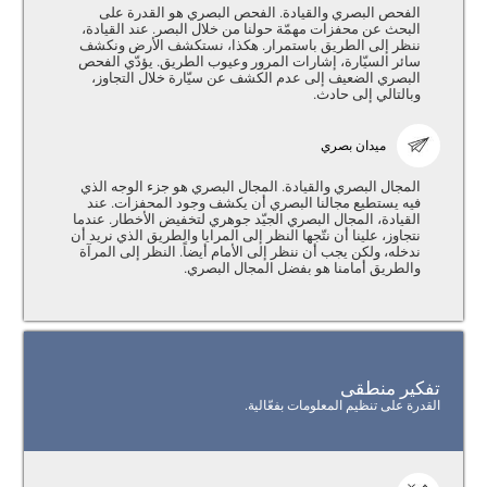
الفحص البصري والقيادة. الفحص البصري هو القدرة على
البحث عن محفزات مهمّة حولنا من خلال البصر. عند القيادة،
ننظر إلى الطريق باستمرار. هكذا، نستكشف الأرض ونكشف
سائر السيّارة، إشارات المرور وعيوب الطريق. يؤدّي الفحص
البصري الضعيف إلى عدم الكشف عن سيّارة خلال التجاوز،
وبالتالي إلى حادث.
ميدان بصري
المجال البصري والقيادة. المجال البصري هو جزء الوجه الذي
فيه يستطيع مجالنا البصري أن يكشف وجود المحفزات. عند
القيادة، المجال البصري الجيّد جوهري لتخفيض الأخطار. عندما
نتجاوز، علينا أن نتّجها النظر إلى المرايا والطريق الذي نريد أن
ندخله، ولكن يجب أن ننظر إلى الأمام أيضاً. النظر إلى المرآة
والطريق أمامنا هو بفضل المجال البصري.
تفكير منطقى
القدرة على تنظيم المعلومات بفعّالية.