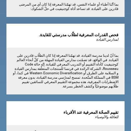
بما أنّنا أطباء أو علماء النفس، قد تهمّنا المعرفة إذا كان أي من المرضى
قادرين على القيادة. قد تساعد أداة كوجنيفيت في حلّ الشكوك:
فحص القدرات المعرفية لطلّاب مدرستي للقايدة.
لمدارس القيادة
بما أنّ لدينا مدرسة القيادة، قد تهمّنا المعرفة إذا كان الطلّاب قادرين على
القيادة. في الواقع، قد تضمّنت مدارس القيادة المهمّة من كلّ أنحاء العالم
كوجنيفيت كأداة التقييم أو التدريب المعرفي للقيادة. إنّه حالة Code
Rousseau، الشركة الرائدة في فرنسا للمنتجات المتعلّقة بمدارس القيادة
و السلامة على الطرق, أو Western Economic Diversification في كندا، أو
BSM في المملكة المتّحدة. تمسح لمدرّسي مدرسة القيادة، بدون معرفة
الاضطرابات المعرفية، هذه مجموعة التقييم المعرفي للسائقين تقييم
طلّابهم موضوعيّاً وكشف الخطر بسرعة.
تقييم الصحّة المعرفية عند الأقرباء
للعائلة والأوصياء