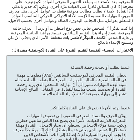
المعرفية. بعد الاستعادة، يساعد التقييم المعرفي للقيادة لكوجنيفيت على
معرفة إذا كان السائق قادراً على القيادة مرّة أخرى. ولكن، إنّه جدير بالذكر،
أنّ القيادة الآمنة لا تطلب مطالب معرفية فقط، بل عوامل أخرى، مثل معارف
المرور، المهارات النفسية اللازمة، الأداء الإدراكي-الحركي المناسب للقيادة
(المتعلّق بعوامل، مثل التجانب اليدوي)، الصحّة وعوامل أخرى بحسب الأحول.
إذا كنت تفكّر أنّ الشخص يعاني بعض نوع اضطراب أو تريد أن تعرف حالته
المعرفية، ننصح إجراء هذا التقييم للسائقين. تسمح مراقبة الجانبية المعرفية
ورعاية الشخص
الكشف المبكّر لأطضرابات مختلفة
، الأمر الذي يتجنّب الإزمان
ويسمح الإبتداء بالعلاج.
الاختبارات العصبية-النفسية لتقييم القدرة على القيادة لكوجنيفية مفيدة ل:
عندما تطلب أو تحدث رخصة السياقة
يعطي التقييم المعرفي لكوجنيفيت للسائقين (DAB) معلومات مهمة
في الحالة المعرفية الحالية للمهارات المعرفية المتعلّقة بالقيادة. حالة
سيئة لهذه المهارات تشير إلى أنّ مهارات الشخص الذي يريد رخصة
القيادة أو تجديدها ليست مناسبة للقيادة. في المقابل، النتائج الإيجابية
تشير إلى مهارات معرفية كافية لإجراء القيادة الآمنة.
عندما يهتم الأقرباء بقدرتك على القيادة كلما تكبر
يؤدّي الخرف والفساد المعرفي الخفيف إلى تخفيض المهارات
المعرفية اللازمة للقيادة، الأمر الذي يصبح هذا الناس سائقين خطرين.
ولكن، نسبة هؤلاء الأشخاص تستطيع أن تجتاز الامتحان. القيادة مهمّة
لاستقلال الشخص الذي يعاني هذه المشاكل، لذلك إنّه مهمّ جدّاً معرفة
إذا يجب أن يقود السيارة أم لا. إضافةً إلى ذلك، الأشخاص الذين
يعانون الخرف لا يقرّرون وقف القيادة، بسبب عدم معرفة نقصهم.