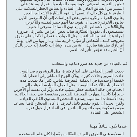
تطبيق التقييم المعرفي لكوجنيفيت للقيادة باستمرار يساعد على
التمييز بين السائق القادر على القيادة والسائق الخطر للسلامة على
الطرق. على كلّ حال، لا ينبغي أن يقود السيّارة الأشخاص الذين
يعانون الخرف. ولكن، تشير بعض الدراسات إلى أنّ المرضى الذين
يعانون الخرف لا يجب أن يقود، بما أنّهم خطر لنفسه وللآخرين،
وال50% من الأشخاص الذين يعانون الفساد المعرفي الخفيف
يستطيعون أن يقودوا السيّارة. هناك بعض أعراض تشير إلى ضرورة
إجراء هذا التقييم اللسائقين، مثل الحوادث، فقدان الاتّجاه على طرق
معروفة، كشف أشخاص أو سيّارة قريبة منك وما رأيتها من قبل، يهتمّ
أقرباؤك بطريقة قيادتك... أية من هذه الإشارات كافية. إنّه جدير بالذكر
أنّ الخبرة قد تعوّض تأثيرات العمر.
قم بالقيادة من جديد بعد ضرر دماغية واستعادته
يحدث الضرر الدماغي على أنواع كثيرة، مثل النوبة، ورم في المخ،
حادث المرور وحالات كثيرة. يؤدّي الجرح الدماغي إلى اضطرابات
خفيفة أو شديدة في العملية المعرفية للناس. كثيراً ما، تصعب هذه
الاضطرابات الأنشطة اليومية، مثل العمل، القيادة، الذهاب إلى
الحمام. في حالة القيادة، خطر تسبّب حادث يؤثّر في نفسه أو الآخرين
يزيد إذا كانت المهارت المعرفية للشخص منخفضة. في بعض الحالات،
بعد الاستعادة المناسبة، يستعيد الشخص المستوى الكافي للقيادة.
ولكن، يجب أن يقوم بتقييم كامل لنعرف إذا كان التحسّن كافيا. تساعد
مجموعة كوجنيفيت لتقييم السائقين في اتّخاذ قرار حول قدرة
الشخص على القيادة.
عندما تكون سائقاً مهنيا
السلامة على الطرق والقيادة الفعّالة مهمّة إذا كان علم المستخدم