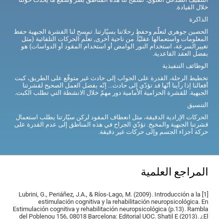
خلال القيادة.
الذاكرة
الحصين جوهري لتعلّم وحفظ رحلاتنا بسيّارتنا. تمسح لنا القشرة الجبهية حفظ
المعلومات واستعمالها عقليّاً. من ناحية أخرى, تعلّم الحركات التلقائية (مثل
تغييرالسرعة، استخدام النور الوامض أو استخدام المقود أو الدواسات) هو
بفضل العقد القاعدية.
الوظائف التنفيذية
تخطيط الرحلة، القدرة على الجواب إلى حادث غير متوقّع على الطريق، كبت
أفعالنا إذا رأينا أنّها قد تؤدّي إلى حادث... إنّه بفضل العمل الصحيح لقشرتنا
الجبهية. للقشرة الحزامية الأمامية دور مهمّ خلال الانشطة التي تطلب الكبت.
التنسيق
الحركات الإرادية الدقيقة، مثل انعطاف المقود لركن سيّارتنا يطلب استعمال
قشرتنا الجبهية والمخيخ. تؤدّي الجراح في هذه المناطق إلى عدم القدرة على
حركة أجزاء الجسم وإلى حركات غير دقيقة.
المراجع العلمية
[1] Lubrini, G., Periáñez, J.A., & Ríos-Lago, M. (2009). Introducción a la
estimulación cognitiva y la rehabilitación neuropsicológica. En
Estimulación cognitiva y rehabilitación neuropsicológica (p.13). Rambla
del Poblenou 156, 08018 Barcelona: Editorial UOC. Shatil E (2013). ¿El