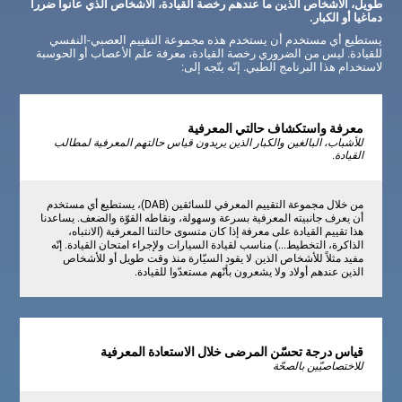
طويل، الأشخاص الذين ما عندهم رخصة القيادة، الأشخاص الذي عانوا ضررا
دماغيا أو الكبار.
يستطيع أي مستخدم أن يستخدم هذه مجموعة التقييم العصبي-النفسي
للقيادة. ليس من الضروري رخصة القيادة، معرفة علم الأعصاب أو الحوسبة
لاستخدام هذا البرنامج الطبي. إنّه يتّجه إلى:
معرفة واستكشاف حالتي المعرفية
للأشباب، البالغين والكبار الذين يريدون قياس حالتهم المعرفية لمطالب
القيادة.
من خلال مجموعة التقييم المعرفي للسائقين (DAB)، يستطيع أي مستخدم
أن يعرف جانبيته المعرفية بسرعة وسهولة، ونقاطه القوّة والضعف. يساعدنا
هذا تقييم القيادة على معرفة إذا كان متسوى حالتنا المعرفية (الانتباه،
الذاكرة، التخطيط...) مناسب لقيادة السيارات ولإجراء امتحان القيادة. إنّه
مفيد مثلاً للأشخاص الذين لا يقود السيّارة منذ وقت طويل أو للأشخاص
الذين عندهم أولاد ولا يشعرون بأنّهم مستعدّوا للقيادة.
قياس درجة تحسّن المرضى خلال الاستعادة المعرفية
للاختصاصيّين بالصحّة