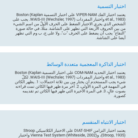
اختبار التسمية
يعتمد اختبار الفك VIPER-NAM على اختبار التسمية Boston (Kaplan
et al., 1983) واختبار المفردات WAIS-III (Wechsler, 1997). يجب على
الشخص الذي يجري الاختبار الضغط على الحرف الأولّ من اسم الشيء
من بين الحروف الأربعة التي تظهر على الشاشة. مثلا، في حالة صورة
"التفاح" يجب أن يضغط على الحرف "ت"، ولا على ج، ب وم التي تظهر
أيضا على الشاشة.
اختبار الذاكرة المعجمية متعددة الوسائط
يعتمد اختبار التحديد COM-NAM على اختبار التسمية Boston (Kaplan
et al., 1983) واختبار المفردات WAIS-III (Wechsler, 1997). لكلّ
شيء يجب المستخدم أن يختار من بين ثلاثة احتمالات: 1. يظهر الكائن
في المهمة في المرة الأولى، 2. آخر مرة ظهر فيها الكائن تمت قراءته
بصوت عالٍ، 3. في المرة الأخيرة التي ظهر فيها الكائن تم تقديمه
كصورة.
اختبار الانتباه المنقسم
يعتمد اختبار التزامن DIAT-SHIF على الاختبار الكلاسيكي Stroop
(Stroop, 1935)، وVienna Test System (Whiteside, 2002) واختبار