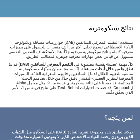
نتائج سيكومترية
يستخدم التقييم المعرفي للسائقين (DAB) خوارزميات مسجّلة وتكنولوجيا
الذكاء الاصطناعي تسمح تحليل أكثر من ألف متغيرات للحصول على مميزات
معرفية كاملة بنتائج سيكومترية مرضية جدّاً. هذا الاستكشاف العصبي-النفسي
مسؤول عن قياس بعض مهارات معرفية جوهرية لمطالب الطريق.
كلّ مهمة عصبية-نفسية مضمونة في
التقييم المعرفي للسائقين (DAB)
قد تمّ
تطوّرها من خلال أبحاث مستقلّة.
إنّه يسمح ضمان مميّزات سيكومترية
مناسبة للتقييم الفعّال لدماغ السائقين وحالتهم المعرفية العامّة. المميزات
المعرفية للتقرير العصبي-النفسي دقيق جدّاً. من خلال تصاميم البحث
المختلفة، قد حصلنا على نتائج سيكومتري قريبة من 9، مثل معامل Alpha
لCronbach. قد حصلت اختبارات Test -Retest على نتائج قريبة من 1، الأمر
الذي يحقّق دقّته.
لمن يتّجه؟
يمكننا تطبيق هذه مجموعة تقييم القيادة (DAB) على السكّان، مثل
الشباب
الذين يريدون رخصة القيادة، الأشخاص الذين لا يقودون السيارة منذ وقت