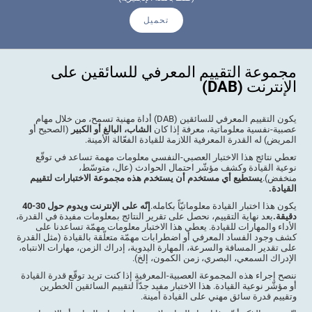
تحميل
مجموعة التقييم المعرفي للسائقين على
الإنترنت (DAB)
يكون التقييم المعرفي للسائقين (DAB) أداة مهنية تسمح، من خلال مهام
عصبية-نفسية معلوماتية، معرفة إذا كان
الشاب، البالغ أو الكبير
(الصحيح أو
المريض) له القدرة المعرفية اللازمة للقيادة الفعّالة الأمينة.
تعطي نتائج هذا الاختبار العصبي-النفسي معلومات مهمة تساعد في توقّع
نوعية القيادة وكشف مؤشّر احتمال الحوادث (عال، متوسّط،
منخفض).
يستطيع أي مستخدم أن يستخدم هذه مجموعة الاختبارات لتقييم
القيادة.
يكون هذا اختبار القيادة معلوماتيّاً بكامله.
إنّه على الإنترنت ويدوم حول 30-40
دقيقة.
بعد نهاية التقييم، نحصل على تقرير النتائج بمعلومات مفيدة في القدرة،
الأداء والمهارات للقيادة. يعطي هذا الاختبار معلومات مهمّة تساعدنا على
كشف وجود الفساد المعرفي أو اضطرابات مهمّة متعلّقة بالقيادة (مثل القدرة
على تقدير المسافة والسرعة، المهارة اليدوية، إدراك الزمن، مهارات الانتباه،
الإدراك السمعي، البصري، زمن الكمون، إلخ).
ننصح إجراء هذه المجموعة العصبية-المعرفية إذا كنت تريد توقّع قدرة القيادة
أو مؤشّر نوعية القيادة. هذا الاختبار مفيد جدّاً لتقييم السائقين الخطرين
وتقييم قدرة سائق مهني على القيادة أمينة.