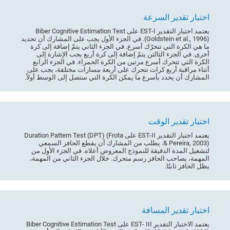
اختبار تقدير السرعة
يعتمد اختبار التقدير EST-I على Biber Cognitive Estimation Test
(Goldstein et al., 1996). في الجزء الأول يجب على المشارك أن تحديد
ما هي الكرة التي تتحرّك أسرع. في الجزء الثاني يتمّ إضافة إلى كرة
أخرى. في الجزء الثالثن يتمّ إضافة إلى كرة أربع يجب الإشارة إلى
الكرة التي تتحرك أسرع مرتين من الكرة الحمراء. في الجزء الرابع
أثناء مراقبة أربع كرات تتحرك على أربعة مسارات مختلفة، يجب على
المشارك أن يحدد بأسرع ما يمكن الكرة التي ستصل إلى الوسط أولاً.
اختبار تقدير الوقت
يعتمد اختبار التقدير EST-II على Duration Pattern Test (DPT) (Frota
& Pereira, 2003). يطلب من المشارك أن يقطع الحافز السمعي
لتشغيل المدة الدقيقة للنموذج المعروض أعلاه. في الجزء الأول من
المهمة، يصاحب الحافز رسم متحرك. خلال الجزء الثاني من المهمة،
يظل الحافز ثابتًا.
اختبار تقدير المسافة
يعتمد الاختبار التقدير EST- III على Biber Cognitive Estimation Test