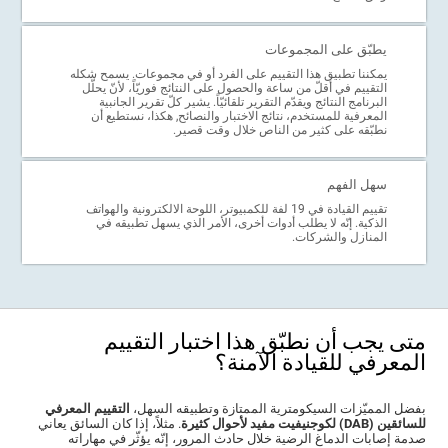
يطبّق على المجموعات
يمكننا تطبيق هذا التقييم على الفرد أو في مجموعات. يسمح شكله
التقييم في أقلّ من ساعة والحصول على النتائج فوريّاً، لأنّ يحلّل
البرنامج النتائج ويقدّم التقرير تلقائيّاً. يشير كلّ تقرير الجانبية
المعرفية للمستخدم، نتائج الاختبار والنصائح, هكذا، نستطيع أن
نطبّقه على كثير من الناص خلال وقت قصير.
سهل الفهم
تقييم القيادة في 19 لفة للكمبيوتر، اللوحة الالكترونية والهواتف
الذكية. إنّه لا يطلب أدوات أخرى، الأمر الذي يسهل تطبيقه في
المنازل والشركات.
متى يجب أن نطبّق هذا اختبار التقييم
المعرفي للقيادة الآمنة؟
بفضل المميّزات السيكومترية الممتازة وتطبيقه السهل،
التقييم المعرفي
للسائقين (DAB) لكوجنيفيت مفيد لأحوال كثيرة
. مثلاً، إذا كان السائق يعاني
صدمة إصابات الدماغ الرضية خلال حادث المرور، إنّه يؤثّر في مهاراته