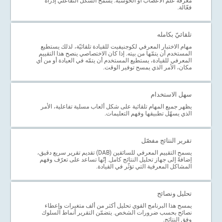
معرفة علم الأعصاب أو الحوسبة. يسمح الشكل التفاعلي إدراة
فعّالة.
تلقائيّ بكامله
مهام الاختبار المعرفي لكوجنيفيت للقيادة تلقائيّة، لذلك يستطيع
المستخدم أن يتمّها من بيته. إذا كان الاختصاصي ينصح هذا التقييم
المعرفي للقيادة، يستطيع المستخدم أن يتمّه في العيادة أو من أي
مكان، الأمر الذي يمسح توفير الوقت.
سهل الاستخدام
يظهر جميع المهام تلقائية على شكل ألعاب مسلية تفاعلية، الأمر
الذي يسهّل تطبيقها وفهم التعليمات.
تقرير النتائج مفصّل
يسمح التقييم المعرفي للسائقين (DAB) تقديم تقرير سريع دقيق،
إضافةً إلى جهاز تحليل النتائج كامل. إنّها تساعد على تعرّف وفهم
المشاكل المعرفية التي تؤثّر في القيادة.
تحليل ونصائح
يمسح هذا البرنامج القوي تحليل أكثر من ألف متغيرات وإعطاء
نصائح بحسب ضرورات الشخص. يتضمّن التقرير أنماط السلوك
وفق النتائج.