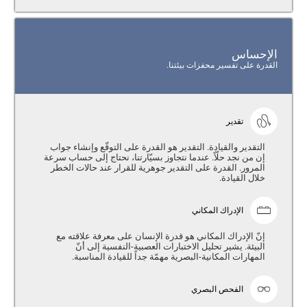
الإحساس
القدرة على تفسير محفزات بيئتنا.
تقدير
التقدير والقيادة. التقدير هو القدرة على التوقّع وإنشاء جواب
إن من نجد حلّاً. عندما نتجاوز بسيّارتنا، نحتاج إلى حساب سرعة
المرور. القدرة على التقدير جوهرية للقرار عند حالات الخطر
خلال القيادة.
الإدراك المكاني
إنّ الإدراك المكاني هو قدرة الإنسان على معرفة علاقته مع
البيئة. يشير تحليل الاختبارات العصبية-النفسية إلى أنّ
المهارات المكانية-البصرية مهمّة جداً للقيادة المناسبة.
الفحص البصري