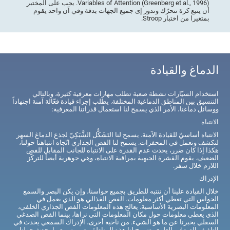
Variables of Attention (Greenberg et al., 1996). يجب على المختبر
أن يتبع كرة تتحرّك وتدور إى جميع الجهات بدقة وفي آن واحد يقوم
بمتغيرا من اختبار Stroop.
الدماغ والقيادة
استخدام السيّارات نشطة صعبة تطلب مهارات معرفية كثيرة، وبالتالي
التنسيق بين المناطق الدماغية المختلفة. يطلب إجراء قيادة فعّالة آمنة اجتهاداً
ووسائل دماغنا، الأمر الذي يسمح لنا استعمال قدراتنا المعرفية:
الانتباه
الانتباه أساسيّ للقيادة الآمنة. يسمح لنا التَشَكُّل الشَّبَكِيّ لجذع الدماغ السهر
لنكشف ونعمل في المحفزات. يسمح لنا الفص الجذاري اتّجاه انتباهنا حولنا،
هكذا إذا كان ضرر، يحدث عدم القدرة على الانتباه للجانب المقابل للفص
الضعيف. يقوم القشرة الجبهية بمراقبة الانتباه، وهي جوهرية أيضاً للتركّز
اللازم خلال سفر.
الإدراك
خلال القيادة علينا أن ننتبه للطريق بجميع حواسنا، وإن يكن البصر والسمع
الحواس التي تعطي أكثر معلومات. الفص القذالي هو الذي يعمل في
المعلومات البصرية الأساسية. يعالج هذه المعلومات الفص الجذاري الخلفي،
الذي يعطي معلومات حول مكان المعلومات التي نراها، بينما الفص الصدغي
السفلي يخبرنا عن ما هو الشيء. من ناحية أخرى، الإدراك السمعي يحدث في
التلفيف الصدغي العلوي. تسمح لنا هذه المناطق بصر وسمع ما يحدث حولنا