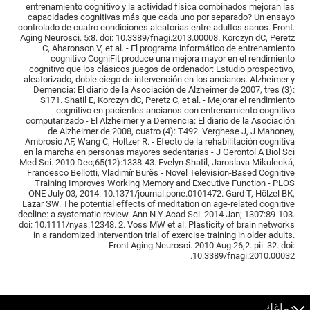
entrenamiento cognitivo y la actividad física combinados mejoran las
capacidades cognitivas más que cada uno por separado? Un ensayo
controlado de cuatro condiciones aleatorias entre adultos sanos. Front.
Aging Neurosci. 5:8. doi: 10.3389/fnagi.2013.00008. Korczyn dC, Peretz
C, Aharonson V, et al. - El programa informático de entrenamiento
cognitivo CogniFit produce una mejora mayor en el rendimiento
cognitivo que los clásicos juegos de ordenador: Estudio prospectivo,
aleatorizado, doble ciego de intervención en los ancianos. Alzheimer y
Demencia: El diario de la Asociación de Alzheimer de 2007, tres (3):
S171. Shatil E, Korczyn dC, Peretz C, et al. - Mejorar el rendimiento
cognitivo en pacientes ancianos con entrenamiento cognitivo
computarizado - El Alzheimer y a Demencia: El diario de la Asociación
de Alzheimer de 2008, cuatro (4): T492. Verghese J, J Mahoney,
Ambrosio AF, Wang C, Holtzer R. - Efecto de la rehabilitación cognitiva
en la marcha en personas mayores sedentarias - J Gerontol A Biol Sci
Med Sci. 2010 Dec;65(12):1338-43. Evelyn Shatil, Jaroslava Mikulecká,
Francesco Bellotti, Vladimír Burěs - Novel Television-Based Cognitive
Training Improves Working Memory and Executive Function - PLOS
ONE July 03, 2014. 10.1371/journal.pone.0101472. Gard T, Hölzel BK,
Lazar SW. The potential effects of meditation on age-related cognitive
decline: a systematic review. Ann N Y Acad Sci. 2014 Jan; 1307:89-103.
doi: 10.1111/nyas.12348. 2. Voss MW et al. Plasticity of brain networks
in a randomized intervention trial of exercise training in older adults.
Front Aging Neurosci. 2010 Aug 26;2. pii: 32. doi:
10.3389/fnagi.2010.00032.
دماغك