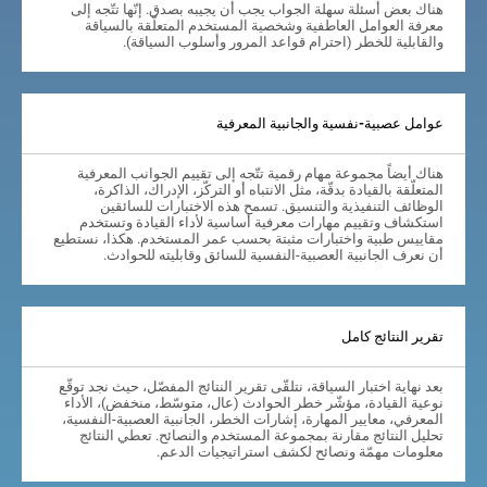
هناك بعض أسئلة سهلة الجواب يجب أن يجيبه بصدق. إنّها تتّجه إلى
معرفة العوامل العاطفية وشخصية المستخدم المتعلّقة بالسياقة
والقابلية للخطر (احترام قواعد المرور وأسلوب السياقة).
عوامل عصبية-نفسية والجانبية المعرفية
هناك أيضاً مجموعة مهام رقمية تتّجه إلى تقييم الجوانب المعرفية
المتعلّقة بالقيادة بدقّة، مثل الانتباه أو التركّز، الإدراك، الذاكرة،
الوظائف التنفيذية والتنسيق. تسمح هذه الاختبارات للسائقين
استكشاف وتقييم مهارات معرفية أساسية لأداء القيادة وتستخدم
مقاييس طبية واختبارات مثبتة بحسب عمر المستخدم. هكذا، نستطيع
أن نعرف الجانبية العصبية-النفسية للسائق وقابليته للحوادث.
تقرير النتائج كامل
بعد نهاية اختبار السياقة، نتلقّى تقرير النتائج المفصّل، حيث نجد توقّع
نوعية القيادة، مؤشّر خطر الحوادث (عال، متوسّط، منخفض)، الأداء
المعرفي، معايير المهارة، إشارات الخطر، الجانبية العصبية-النفسية،
تحليل النتائج مقارنة بمجموعة المستخدم والنصائح. تعطي النتائج
معلومات مهمّة ونصائح لكشف استراتيجيات الدعم.