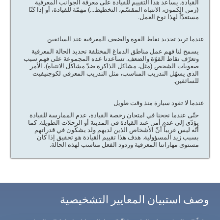
القيادة. يساعد هذا التقييم للقيادة على معرفة الجوانب المعرفية
(زمن الكمون، الانتباه المقسّم، التخطيط...) مهمّة للقيادة، أو إذا كنّا
مستعدّاً لهذا نوع العمل.
عندما تريد تحديد نقاط القوة والضعف المعرفية عند السائقين
يسمح لنا فهم عمل مناطق الدماغ المختلفة تحديد الحالة المعرفية
وتعرّف نقاط القوّة والضعف. تساعدنا عذه المجموعة على فهم سبب
صعوبات الشخص (مثل، مشاكل الذاكرة ضدّ مشاكل الانتباه)، الأمر
الذي يسهّل التدريب المناسب، مثل التدريب المعرفي لكوجنيفيت
للسائقين.
عندما لا تقود سيارة منذ وقت طويل
حتّى عندما نجحنا في امتحان رخصة القيادة، عدم الممارسة للقيادة
يؤدّي إلى عدم أمن عند القيادة في المدينة أو الرحلات الطويلة. كما
أنّه ليس غريباً أنّ الأشخاص الذين لديهم ولد يشكّون في قدراتهم
بسبب زيد المسؤولية. هدف هذا تقييم القيادة هو تحقيق إذا كان
مستوى مهاراتنا المعرفية وردود الفعل مناسب لهذه الحالة.
وصف استبيان المعايير التشخيصية