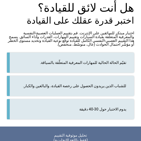
هل أنت لائق للقيادة؟
اختبر قدرة عقلك على القيادة
اختبار مبتكر للسائقين على الإنترنت. قم بتقييم العمليات العصبية-النفسية
والمعرفية المتعلّقة بقيادة السيارات وتقييم المهارات، القدرات وأداء السائق. يسمح
هذا التقييم العصبي-النفسي الكامل للقيادة توقّع نوعية القيادة وتحديد مستوى الخطر
أو مؤشّر احتمال الحوادث (عال، متوسّط، منخفض).
تقيّم الحالة الحالية للمهارات المعرفية المتعلّقة بالسياقة.
للشباب الذين يريدون الحصول على رخصة القيادة، والبالغين والكبار.
يدوم الاختبار حول 30-40 دقيقة
تحليل موثوقية التقييم
(فقط باللغة الإنجليزية)