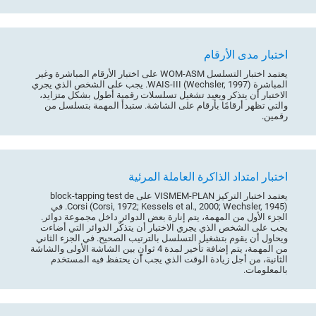
اختبار مدى الأرقام
يعتمد اختبار التسلسل WOM-ASM على اختبار الأرقام المباشرة وغير
المباشرة WAIS-III (Wechsler, 1997). يجب على الشخص الذي يجري
الاختبار أن يتذكر ويعيد تشغيل تسلسلات رقمية أطول بشكل متزايد،
والتي تظهر أرقامًا بأرقام على الشاشة. ستبدأ المهمة بتسلسل من
رقمين.
اختبار امتداد الذاكرة العاملة المرئية
يعتمد اختبار التركيز VISMEM-PLAN على block-tapping test de
Corsi (Corsi, 1972; Kessels et al., 2000; Wechsler, 1945). في
الجزء الأول من المهمة، يتم إنارة بعض الدوائر داخل مجموعة دوائر.
يجب على الشخص الذي يجري الاختبار أن يتذكّر الدوائر التي أضاءت
ويحاول أن يقوم بتشغيل التسلسل بالترتيب الصحيح. في الجزء الثاني
من المهمة، يتم إضافة تأخير لمدة 4 ثوانٍ بين الشاشة الأولى والشاشة
الثانية، من أجل زيادة الوقت الذي يجب أن يحتفظ فيه المستخدم
بالمعلومات.