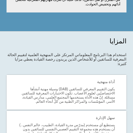
أدائهم وتخفيض الحوادث.
المزايا
استخدام هذا البرنامج المعلوماتي المرتكز على المنهجية العلمية لتقييم الحالة
المعرفية للسائقين أو للأشخاص الذين يريدون رخصة القيادة يعطي مزايا
كثيرة:
أداة منهجية
يكون التقييم المعرفي للسائقين (DAB) وسيلة مهنية أنشأها
الاختصاصيّين لعلوم الأعصاب. تكون الاختبارات المعرفية للسائقين
مسجّلة. إنّ هذه الأداة يستخدمها المجتمع العلمي، مدارس القيادة،
الأسر، المؤسّسات والمراكز الطبية من كلّ أنحاء العالم.
سهل الإدارة
يستطيع أي مستخدم (مدرّس مدرة القيادة، الطبيب، عالم النفس...)
أن يستخدم هذه مجموعة التقييم العصبي-النفسي للسائفين بدون