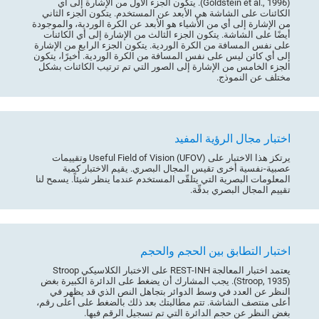
(Goldstein et al., 1996). يتكون الجزء الأول من الإشارة إلى أي
الكائنات على الشاشة هي الأبعد عن المستخدم. يتكون الجزء الثاني
من الإشارة إلى أي من الأشياء هو الأبعد عن الكرة الوردية، والموجودة
أيضًا على الشاشة. يتكون الجزء الثالث من الإشارة إلى أي الكائنات
على نفس المسافة من الكرة الوردية. يتكون الجزء الرابع من الإشارة
إلى أي كائن ليس على نفس المسافة من الكرة الوردية. أخيرًا، يتكون
الجزء الخامس من الإشارة إلى الصور التي تم ترتيب الكائنات بشكل
مختلف عن النموذج.
اختبار مجال الرؤية المفيد
يرتكز هذا الاختبار على (Useful Field of Vision (UFOV وتقييمات
عصبية-نفسية أخرى تقيس المجال البصري. يقيم الاختبار كمية
المعلومات البصرية التي يتلقّى المستخدم عندما ينظر شيئاً. يسمح لنا
تقييم المجال البصري بدقّة.
اختبار التطابق بين الحجم والحجم
يعتمد اختبار المعالجة REST-INH على الاختبار الكلاسيكي Stroop
(Stroop, 1935). يجب المشارك أن يضغط على الدائرة الكبيرة بغض
النظر عن العدد في وسط الدوائر بتجاهل النص الذي قد يظهر في
أعلى منتصف الشاشة. تتم مطالبتك بعد ذلك بالضغط على أعلى رقم،
بغض النظر عن حجم الدائرة التي تم تسجيل الرقم فيها.