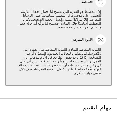
التخطيط
إنّ التخطيط هو القدرة التي تسمح لنا اختيار الأفعال اللازمة
للحصول على هدف، قرار التنظيم المناسب، تعيين الوسائل
المعرفية اللازمة لكلّ مهمة وإنشاء الخطة الصحيحة. يكون
التخطيط أساسيّاً خلال القيادة، فيسمح لنا توقّع أية حالة خطر
وتنظيم الجواب بطريقة صحيحة.
اللدونة المعرفية
اللدونة المعرفية القيادة. اللدونة المعرفية هي القدرة على
تكيّف سلوكنا وتفكيرنا للحالات الجيديدة، المتغيّرة أو غير
المتوقّعة. إذا كنّا نأخذ نفس الطريق كلّ الأيام للذهاب إلى
العمل، ولكن يحدث حادث يوماً ويجعلنا عرقلة السير أن نصل
في وقت متأخر، نستطيع أن نأخذ طريقاً آخر... قد أبطلب حالة
غير متوقّعة خططنا، ولكن بفضل اللدونة المعرفية نعرف كيف
ننشئ خيارات أخرى.
مهام التقييم