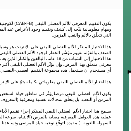
يكون التقييم الم
ومهام معلوماتية تتّجه إلى كشف وتقييم وجود الأعراض عند المع
التي تتعلّق بالألم والتعب المزمن.
هذا الاختبار المبتكر للألم العضلي الليفي على الإنترنت هو 
الضعف والقوّة،
تقييم مؤشّر الخطر
لوجود الألم العضلي الليفي 
هذا الاختبار إلى
الشباب من 18 عاما، البالغين والكبار الذين يعانون من الألم العضلي الليفي
معرفي متعلّق بهذا المرض. وإن يؤثّر الألم العضلي الليفي أكثر ف
أي مستخدم أن يستعمل هذه مجموعة التقييم العصبي-النفسي 
هذا اختبار الألم العضلي الليفي معلوماتي بكامله.
يتمّ على الإنترنت و
يكون الألم العضلي الليفي مرضا يؤثّر في مناطق حياة الشخص 
المزمن أو التعب، بل يتعلّق بمجالات نفسية ومعرفية (المعروف بfibrofog
يسمح هذا اختبار الألم العضلي الليفي المبتكر إجراء تقييم الأد
عملية هذه العوامل المعرفية مصابة بالمرض (الانتباه، سرعة الم
السهولة اللغوية...) مفيدة لتوقّع نوعية حياة المرضى وتساعدنا 