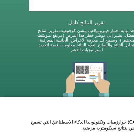
تقرير النتائج كامل
عد نهاية اختبار فيبروميالغيا، ينشئ كوجنيفيت تقرير النتائج
صّل، يشير إلى مؤشّر خطر هذا المرض (مرتفع-متوسّط-
نخفض)، ويسمح لك معرفة الأعراض، الجانبية المعرفية،
حليل النتائج والنصائح. تقدّم النتائج معلومات قيمة لتحديد
استراتيجيات الدعم.
يستخدم التقييم المعرفي لمرضى الألم العضلي الليفي (CAB-FB) خوارزميات وتكنولوجيا الذكاء الاصطناعيّ التي تسمح
في بنتائج سيكومترية مرضية.