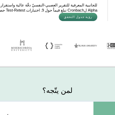
للجانبية المعرفية للتقرير العصبي-النفسيّ دقّة عالية واستقرار
Alpha لCronbach تبلغ قيماً حول 9. اختبارات Test-Retest حصلت على قيم قرير من 1، الأمر الذي يشير إلى الدقّة.
رؤية جدول التحقق
لمن يتّجه؟