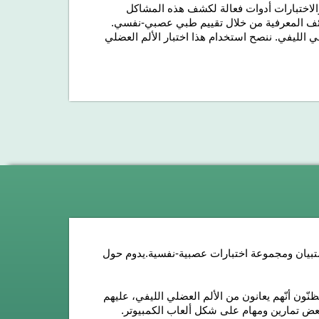
والاختبارات أدوات فعالة لكشف هذه المشاكل
وظائف المعرفية من خلال تقييم طبي عصبي-نفسي.
ضلي الليفي. ننصح استخدام هذا اختبار الألم العضلي
تبيان ومجموعة اختبارات عصبية-نفسية.
يدوم حول
 والكبار الذين يعانون أعراضاً، مثل نقاط الألم ال18 أو يظنّون أنّهم يعانون من الألم العضلي الليفي، عليهم
 بعض تمارين ومهام على شكل ألعاب الكمبيوتر.