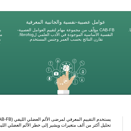
عوامل عصبية-نفسية والجانبية المعرفية
.
CAB-FB مؤلّف من مجموعة مهام لتقييم العوامل العصبية-
ب
النفسية الأساسية الموجودة في الأدب العلمي لfibrofog.
مف
نقارن النتائج بحسب العمر وجنس المستخدم.
م
ت
تحليل أكثر من ألف متغيرات ويشير إلى خطر الألم العضلي اللي