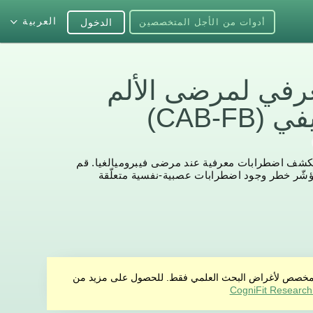
العربية
أدوات من الأجل المتخصصين
الدخول
عرفي لمرضى الألم
CAB-FB)
 لكشف اضطرابات معرفية عند مرضى فيبروميالغيا. قم
شّر خطر وجود اضطرابات عصبية-نفسية متعلّقة
منتج مخصص لأغراض البحث العلمي فقط. للحصول على مزيد من
CogniFit Research