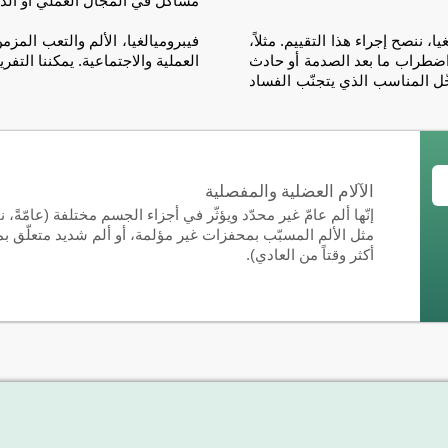
مشاكل في المجال العملي أو الدر
، ننصح إجراء هذا التقييم. مثلاً،
فيبروميالغيا، الألم والتعب المزم
 اضطراب ما بعد الصدمة أو حادث
العملية والاجتماعية. يمكننا التفري
دخّل المناسب الذي يتجنّب الفساد
الآلام العضلية والمفصلية
مثل الألم المسبّب بمحفزات غير مؤلمة، أو ألم شديد متعلّق ب
أكثر وقتاً من العادي).