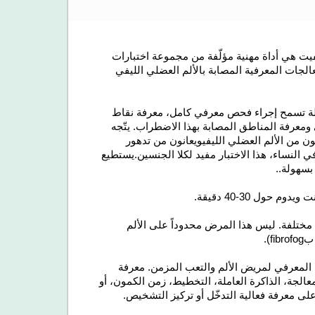
عرفي للألم العضلي الليفي (CAB-FB) لكوجنيفيت هي أداة مهنية مؤلّفة من مجموعة اختبارات
الجات المعرفية المصابة بالألم العضلي الليفي
وسيلة تسمح إجراء فحص معرفي كامل، معرفة نقاط
ومعرفة المناطق المصابة بهذا الاضطراب. يتّجه
ويعانون من تدهور
ي النساء، هذا الاختبار مفيد لكلا الجنسين.
يستطيع
بسهولة.
.
يدوم حول 30-40 دقيقة
.
مختلفة. ليس هذا المرض محدوداً على الألم
).
اء المعرفي لمريض الألم والتعب المزمن. معرفة
عالجة، الذاكرة العاملة، التخطيط، زمن الكمون، أو
على معرفة فعالية التدخّل أو تركيز التشخيص.