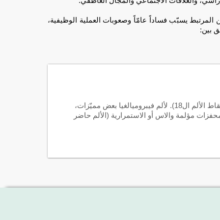
اسيّ، والعلاقات الاجتماعي والمجال العاطفي.
ن المرتبط يسبّب فساداً عامّاً وصعوبات العملية الوظيفية،
ق بين:
إنّها ألم عامّ غير محدّد ويؤثّر في أجزاء الجسم مختلفة (عامّةً، نقاط الألم ال18). لألم فيبروميالغيا بعض مميّزات،
محفزات مؤلمة والاس أو الاستمرارية (الألم حاضر