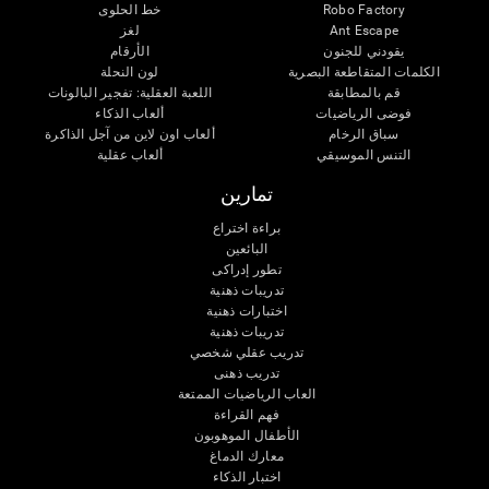
Robo Factory
خط الحلوى
Ant Escape
لغز
يقودني للجنون
الأرقام
الكلمات المتقاطعة البصرية
لون النحلة
قم بالمطابقة
اللعبة العقلية: تفجير البالونات
فوضى الرياضيات
ألعاب الذكاء
سباق الرخام
ألعاب اون لاين من آجل الذاكرة
التنس الموسيقي
ألعاب عقلية
تمارين
براءة اختراع
البائعين
تطور إدراكى
تدريبات ذهنية
اختبارات ذهنية
تدريبات ذهنية
تدريب عقلي شخصي
تدريب ذهنى
العاب الرياضيات الممتعة
فهم القراءة
الأطفال الموهوبون
معارك الدماغ
اختبار الذكاء