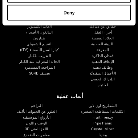
دماغك
البحث
Deny
العقل والدماغ
التحقق من صحة العلاجات الرقمية
حقائق عن دماغك
ألعاب الكمبيوتر
أجزاء العقل
البالغون الأصحاء
الخلايا العصبية
طيارون
اللدونة العصبية
التقييم الشمولي
المعرفة
كبار السن الأصحاء (iTV)
فقدان الذاكرة
التدريب للكبار
الإعاقة الذهنية
الحالة المعرفية عند الكبار
وظائف ذهنية
المراجعة المستمرة
الأعمال التنفيذيّة
تصنيف SG4D
الإدراك الحسى
الانتباه
ألعاب عقلية
الشطرنج اون لاين
التزاحم
الكلمات المتقاطعة الصغيرة
العثور عن الحيوات الأليف
Fruit Frenzy
الأزواج الموسيقية
Pipe Panic
الوقت واللون
Crystal Miner
اللغز الفني 3D
وحيدا
مغامرات الضفدع