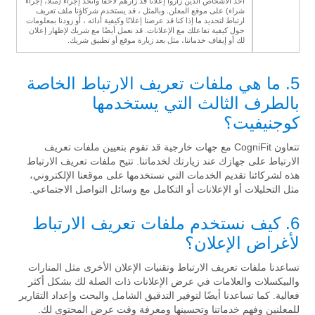
أحد الأشخاص الذين زاروا إعلانًا قد زارهم لاحقًا واتخذ إجراءً (مثلاً، إجراء
شراء) على موقع المعلن. وبالمثل ، قد يستخدم شركاؤنا ملف تعريف
ارتباط لتحديد ما إذا كنا قد عرضنا إعلانًا وكيفية أدائه ، أو زودنا بمعلومات
حول كيفية تفاعلك مع الإعلانات. قد نعمل أيضًا مع شريك لإظهار إعلان
لك أو إيقاف خدماتنا، مثل بعد زيارة موقع أو تطبيق شريك.
5. ما هي ملفات تعريف الارتباط الخاصة
بالطرف الثالث التي يستخدمها
كوجنيفيت؟
تتعاون CogniFit مع جهات خارجية قد تقوم بتعيين ملفات تعريف
الارتباط على جهازك عند زيارتك لخدماتنا. تتيح ملفات تعريف الارتباط
هذه لشركائنا تقديم الخدمات التي نستخدمها على موقعنا الإلكتروني،
مثل التحليلات أو الإعلانات أو التكامل مع وسائل التواصل الاجتماعي.
6. كيف نستخدم ملفات تعريف الارتباط
لأغراض الإعلان؟
تساعدنا ملفات تعريف الارتباط وتقنيات الإعلان الأخرى مثل المنارات
والبيكسلات والعلامات في عرض الإعلانات ذات الصلة لك بشكل أكثر
فعالية. كما تساعدنا أيضًا لتوفير التدقيق الشامل والبحث وإعداد التقارير
للمعلنين وفهم خدماتنا وتحسينها ومعرفة وقت عرض المحتوى لك.