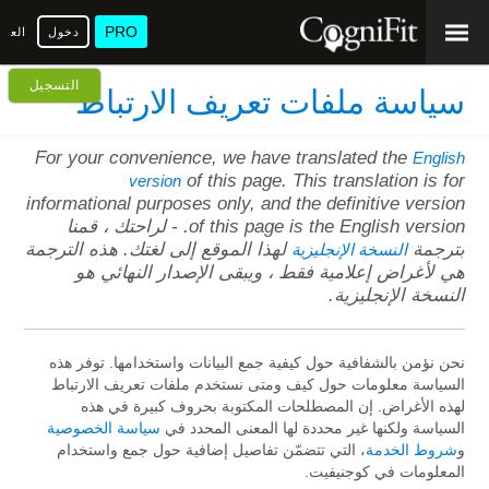
PRO
دخول
العرب
التسجيل
سياسة ملفات تعريف الارتباط
For your convenience, we have translated the
English
of this page. This translation is for
version
informational purposes only, and the definitive version
of this page is the English version. - لراحتك ، قمنا
بترجمة
لهذا الموقع إلى لغتك. هذه الترجمة
النسخة الإنجليزية
هي لأغراض إعلامية فقط ، ويبقى الإصدار النهائي هو
النسخة الإنجليزية.
نحن نؤمن بالشفافية حول كيفية جمع البيانات واستخدامها. توفر هذه
السياسة معلومات حول كيف ومتى نستخدم ملفات تعريف الارتباط
لهذه الأغراض. إن المصطلحات المكتوبة بحروف كبيرة في هذه
السياسة ولكنها غير محددة لها المعنى المحدد في
سياسة الخصوصية
و
شروط الخدمة
، التي تتضمّن تفاصيل إضافية حول جمع واستخدام
المعلومات في كوجنيفيت.