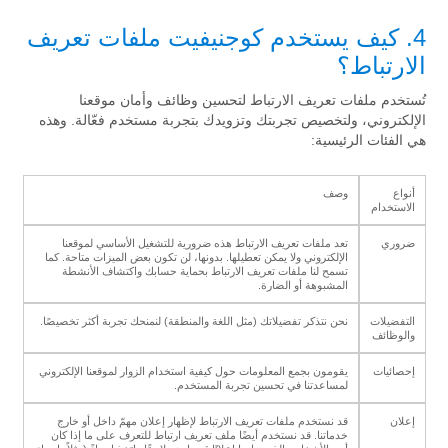
4. كيف يستخدم كوجنيفيت ملفات تعريف
الارتباط؟
تُستخدم ملفات تعريف الارتباط لتحسين وظائف وأمان موقعنا
الإلكتروني، ولتخصيص تجربتك وتزويدك بتجربة مستخدم فعّالة. وهذه
هي الفئات الرئيسية:
أنواع
وصف
الاستخدام
ضروري
تعد ملفات تعريف الارتباط هذه ضرورية للتشغيل الأساسي لموقعنا
الإلكتروني ولا يمكن تعطيلها. بدونها، لن تكون بعض الميزات متاحة. كما
تسمح لنا ملفات تعريف الارتباط بحماية حسابك واكتشاف الأنشطة
المشبوهة أو الضارة.
التفضيلات
نحن نتذكر تفضيلاتك (مثل اللغة والمنطقة) لنمنحك تجربة أكثر تخصيصًا.
والوظائف
إحصائيات
يقومون بجمع المعلومات حول كيفية استخدام الزوار لموقعنا الإلكتروني
لمساعدتنا في تحسين تجربة المستخدم.
إعلان
قد نستخدم ملفات تعريف الارتباط لإظهار إعلان مهمّ داخل أو خارج
خدماتنا. قد نستخدم أيضًا ملف تعريف ارتباط للتعرف على ما إذا كان