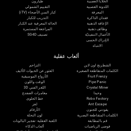
الخلايا العصبية
طيارون
اللدونة العصبية
التقييم الشمولي
المعرفة
كبار السن الأصحاء (iTV)
فقدان الذاكرة
التدريب للكبار
الإعاقة الذهنية
الحالة المعرفية عند الكبار
وظائف ذهنية
المراجعة المستمرة
الأعمال التنفيذيّة
تصنيف SG4D
الإدراك الحسى
الانتباه
ألعاب عقلية
الشطرنج اون لاين
التزاحم
الكلمات المتقاطعة الصغيرة
العثور عن الحيوات الأليف
Fruit Frenzy
الأزواج الموسيقية
Pipe Panic
الوقت واللون
Crystal Miner
اللغز الفني 3D
وحيدا
مغامرات الضفدع
Robo Factory
خط الحلوى
Ant Escape
لغز
يقودني للجنون
الأرقام
الكلمات المتقاطعة البصرية
لون النحلة
قم بالمطابقة
اللعبة العقلية: تفجير البالونات
فوضى الرياضيات
ألعاب الذكاء