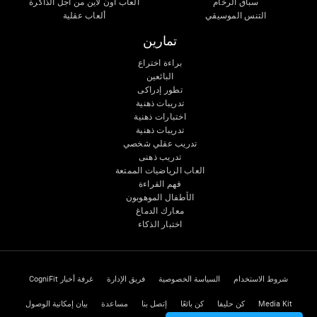
سباق الرخام
ألعاب اون لاين من آجل الذاكرة
التنس الموسيقي
ألعاب عقلية
تمارين
براءة اختراع
البائعين
تطور إدراكى
تدريبات ذهنية
اختبارات ذهنية
تدريبات ذهنية
تدريب عقلي شخصي
تدريب ذهنى
العاب الرياضيات الممتعة
فهم القراءة
الأطفال الموهوبون
معارك الدماغ
اختبار الذكاء
شروط الاستخدام
السياسة الخصوصية
فريق الإدارة
غرفة أخبار CogniFit
Media Kit
كن حليفا
كن بائعًا
إتصل بنا
مساعدة
بيان إمكانية الوصول