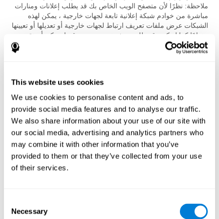
ملاحظة: نظرًا لأن متصفح الويب الخاص بك قد يطلب إعلانات ومنارات
مباشرة من خوادم شبكة إعلانية تابعة لجهات خارجية ، يمكن لهذه
الشبكات عرض ملفات تعريف ارتباط لجهات خارجية أو تعديلها أو تعيينها
، تمامًا كما لو كنت قد طلبت صفحة ويب من موقعها. يمكن أن تقوم
الإعلانات التي تقدمها LinkedIn أيضًا بتعيين ملفات تعريف الارتباط
الخاصة بالأطراف الأخرى.
إذا قمت بتسجيل الدخول إلى خدماتنا أو تصفح أحد مواقع شركائنا من
This website uses cookies
الأطراف الثالثة ، فإن أحد ملفات تعريف الارتباط الموجودة على جهازك
يحدد هويتك ، وسوف يكون استخدامك (مثل سلوك التصفح الخاص بك)
We use cookies to personalise content and ads, to
وبيانات السجل (مثل عنوان IP الخاص بك) مرتبطًا بنا بحسابك كما هو
provide social media features and to analyse our traffic.
موضح في
قسمة 1.2. من سياسة الخصوصية
. نستخدم أيضًا البيانات
We also share information about your use of our site with
المجمّعة من الجهات الخارجية والبيانات من ملفك الشخصي ونشاط
our social media, advertising and analytics partners who
كوجنيفيت.
may combine it with other information that you’ve
إذا قمت بتسجيل الخروج من حساب كوجنيفيت على متصفح، فقد
provided to them or that they’ve collected from your use
نستمر في تسجيل تفاعلك مع خدماتنا على هذا المتصفح لمدة تصل إلى
of their services.
30 يومًا لإنشاء تحليلات استخدام لخدماتنا ، والتي قد نشاركها في
التحليلات بشكل إجمالي مع عملاء الإعلانات لدينا.
Consent
ما لم يتم مسح ملفات تعريف الارتباط هذه من المتصفح ، يجوز لنا
Necessary
استخدام هذه المعلومات في:
Selection