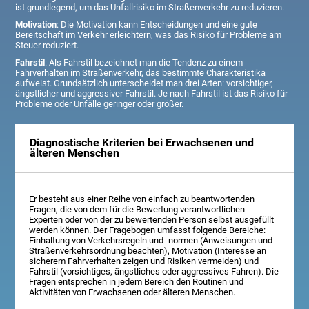
ist grundlegend, um das Unfallrisiko im Straßenverkehr zu reduzieren.
Motivation
: Die Motivation kann Entscheidungen und eine gute
Bereitschaft im Verkehr erleichtern, was das Risiko für Probleme am
Steuer reduziert.
Fahrstil
: Als Fahrstil bezeichnet man die Tendenz zu einem
Fahrverhalten im Straßenverkehr, das bestimmte Charakteristika
aufweist. Grundsätzlich unterscheidet man drei Arten: vorsichtiger,
ängstlicher und aggressiver Fahrstil. Je nach Fahrstil ist das Risiko für
Probleme oder Unfälle geringer oder größer.
Diagnostische Kriterien bei Erwachsenen und
älteren Menschen
Er besteht aus einer Reihe von einfach zu beantwortenden
Fragen, die von dem für die Bewertung verantwortlichen
Experten oder von der zu bewertenden Person selbst ausgefüllt
werden können. Der Fragebogen umfasst folgende Bereiche:
Einhaltung von Verkehrsregeln und -normen (Anweisungen und
Straßenverkehrsordnung beachten), Motivation (Interesse an
sicherem Fahrverhalten zeigen und Risiken vermeiden) und
Fahrstil (vorsichtiges, ängstliches oder aggressives Fahren). Die
Fragen entsprechen in jedem Bereich den Routinen und
Aktivitäten von Erwachsenen oder älteren Menschen.