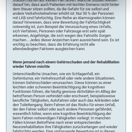
Stadium dürfen auf keinen Fall fahren. Manche Studien weisen
darauf hin, dass auch Patienten mit leichter Demenz nicht hinter
dem Steuer sitzen sollten, da die Gefahr für sie selbst und
andere Verkehrsteilnehmer erhöht ist. Nur 50 % der Personen
mit LKB sind fahrtüchtig. Eine Reihe an Alarmsignalen können
darauf hinweisen, dass eine Bewertung der Fahrtüchtigkeit
notwendig ist, zum Beispiel die Verursachung eines Unfalls,
sich Verfahren, Personen oder Fahrzeuge erst sehr spät
erkennen, Angehörige, die sich wegen des Fahrstils Sorgen
machen... Jedes dieser Anzeichen kann ausreichend sein. Es ist
wichtig zu beachten, dass die Erfahrung nicht alle
altersbedingten Faktoren ausgleichen kann.
Wenn jemand nach einem Gehirnschaden und der Rehabilitation
wieder fahren möchte
Unterschiedliche Ursachen, wie ein Schlaganfall, ein
Gehirntumor, ein Verkehrsunfall oder viele andere Situationen,
können Gehirnschäden verursachen. Diese können zu einer
leichten oder schweren Beeinträchtigung der kognitiven
Funktionen führen, die häufig gewisse Aktivitäten im Alltag der
betroffenen Person verhindert oder erschwert, beispielsweise
berufliche Tätigkeiten, Autofahren oder auch das Ankleiden oder
den Toilettengang. Beim Fahren ist das Risiko für einen Unfall,
der den Fahrer selbst oder auch andere Personen gefährdet,
wesentlich höher, wenn eine kognitive Beeinträchtigung der
beim Fahren notwendigen Fähigkeiten vorliegt. In manchen
Fällen können Betroffene nach einer entsprechenden
Neurorehabilitation ihre Fähigkeiten zurückerlangen und wieder
fahrtüchtig werden. Eine umfassende Bewertung ist in diesen