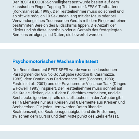
Der REST-HECOOR-Schnelligkeitstest wurde basiert auf dem
klassischen Finger-Tapping-Test aus der NEPSY-Testbatterie
(Korkman et al., 1998). Der Testteilnehmer muss so schnell und
so oft wie möglich 10 Sekunden lang mit der Maus oder bei
Verwendung eines Touchscreen-Geräts mit dem Finger auf einen
bestimmten Bereich des Bildschirms tippen. Die Anzahl der
Klicks und ob diese innerhalb oder außerhalb des festgelegten
Bereichs erfolgen, sind Daten, die bewertet werden.
Psychomotorischer Wachsamkeitstest
Der Resolutionstest REST-SPER wurde von den klassischen
Paradigmen der Go/No Go Aufgabe (Gordon &; Caramazza,
1982), dem Continuous Performance Test (Conners, 1989;
Epstein et al., 2001) und der Psychomotor Vigilance Task (Dinges
& Powell, 1985) inspiriert. Der Testteilnehmer muss schnell auf
die Kreise klicken, die auf dem Bildschirm erscheinen, und die
Sechsecke ignorieren, falls sie auftauchen. In der Aufgabe gibt
es 16 Elemente nur aus Kreisen und 8 Elemente aus Kreisen und
Sechsecken. Für jedes Item werden Daten über die
Reaktionszeit, die Reaktionsgenauigkeit und die Entfernung
zwischen dem Cursor und dem Mittelpunkt des Ziels erfasst.