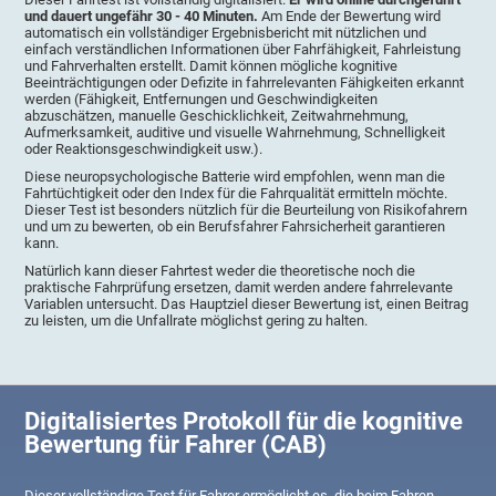
und dauert ungefähr 30 - 40 Minuten.
Am Ende der Bewertung wird
automatisch ein vollständiger Ergebnisbericht mit nützlichen und
einfach verständlichen Informationen über Fahrfähigkeit, Fahrleistung
und Fahrverhalten erstellt. Damit können mögliche kognitive
Beeinträchtigungen oder Defizite in fahrrelevanten Fähigkeiten erkannt
werden (Fähigkeit, Entfernungen und Geschwindigkeiten
abzuschätzen, manuelle Geschicklichkeit, Zeitwahrnehmung,
Aufmerksamkeit, auditive und visuelle Wahrnehmung, Schnelligkeit
oder Reaktionsgeschwindigkeit usw.).
Diese neuropsychologische Batterie wird empfohlen, wenn man die
Fahrtüchtigkeit oder den Index für die Fahrqualität ermitteln möchte.
Dieser Test ist besonders nützlich für die Beurteilung von Risikofahrern
und um zu bewerten, ob ein Berufsfahrer Fahrsicherheit garantieren
kann.
Natürlich kann dieser Fahrtest weder die theoretische noch die
praktische Fahrprüfung ersetzen, damit werden andere fahrrelevante
Variablen untersucht. Das Hauptziel dieser Bewertung ist, einen Beitrag
zu leisten, um die Unfallrate möglichst gering zu halten.
Digitalisiertes Protokoll für die kognitive
Bewertung für Fahrer (CAB)
Dieser vollständige Test für Fahrer ermöglicht es, die beim Fahren