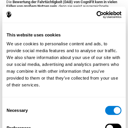
Die
Bewertung der Fahrtüchtigkeit (DAB) von CogniFit kann in vielen
Fällen von großem Nutzen sein
, denn sie weist ausgezeichnete
psychometrische Qualitäten auf und ist sehr einfach in der Anwendung.
Wenn beispielsweise ein Fahrer durch einen Verkehrsunfall ein
Schädel-Hirn-Trauma erleidet, können die kognitiven Fähigkeiten und
das Vertrauen beeinträchtigt werden. Nach einer entsprechenden
Neurorehabilitation kann die kognitive Bewertung für Fahrer von
CogniFit analysieren, ob der Fahrer fähig ist, erneut aktiv am
This website uses cookies
Straßenverkehr teilzunehmen. Dabei muss allerdings berücksichtigt
werden, dass für sicheres Fahren nicht nur kognitive
We use cookies to personalise content and ads, to
Grundvoraussetzungen vorhanden sein müssen, sondern auch andere
Faktoren eine wichtige Rolle spielen. Natürlich sind
provide social media features and to analyse our traffic.
Verkehrskenntnisse, psychotechnische Fähigkeiten, eine korrekte
We also share information about your use of our site with
motorische Leistung, die Wahrnehmungsfähigkeit (abhängig von
Faktoren wie manuelle Lateralität), die Gesundheit und andere
our social media, advertising and analytics partners who
situationsabhängige Variablen beim Fahren überaus wichtig.
may combine it with other information that you’ve
Wenn der Verdacht auf eine Störung vorliegt, oder wenn jemand
einfach seinen kognitiven Zustand kennen möchte, empfehlen wir
provided to them or that they’ve collected from your use
diese Bewertung für Fahrer. Das Testen des kognitiven Profils und
of their services.
Wohlbefindens einer Person ermöglicht es,
verschiedene Störungen
frühzeitig zu erkennen
, Chronizität zu verhindern oder schnellstmöglich
eine Behandlung einzuleiten.
Die neuropsychologischen Tests zur Bewertung der Fahrtüchtigkeit
Consent
von CogniFit können in folgenden Fällen sehr nützlich sein:
Necessary
Selection
Wenn jemand den Führerschein macht oder erneuert