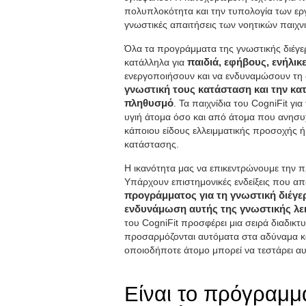
πολυπλοκότητα και την τυπολογία των ερ
γνωστικές απαιτήσεις των νοητικών παιχν
Όλα τα προγράμματα της γνωστικής διέγε
κατάλληλα για
παιδιά, εφήβους, ενήλικ
ενεργοποιήσουν και να ενδυναμώσουν τη 
γνωστική τους κατάσταση και την κα
πληθυσμό
. Τα παιχνίδια του CogniFit 
υγιή άτομα όσο και από άτομα που ανησυ
κάποιου είδους ελλειμματικής προσοχής 
κατάστασης.
Η ικανότητα μας να επικεντρώνουμε την πρ
Υπάρχουν επιστημονικές ενδείξεις που α
προγράμματος για τη γνωστική διέγερσ
ενδυνάμωση αυτής της γνωστικής λε
του CogniFit προσφέρει μια σειρά διαδικτ
προσαρμόζονται αυτόματα στα αδύναμα κα
οποιοδήποτε άτομο μπορεί να τεστάρει αυ
Είναι το πρόγραμμ