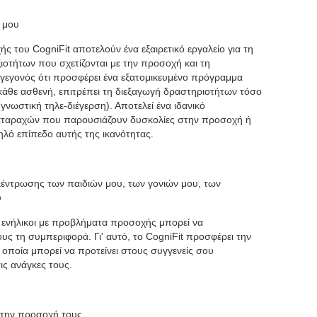
 μου
ής του CogniFit αποτελούν ένα εξαιρετικό εργαλείο για τη
ιοτήτων που σχετίζονται με την προσοχή και τη
εγονός ότι προσφέρει ένα εξατομικευμένο πρόγραμμα
κάθε ασθενή, επιτρέπει τη διεξαγωγή δραστηριοτήτων τόσο
νωστική τηλε-διέγερση). Αποτελεί ένα ιδανικό
αταραχών που παρουσιάζουν δυσκολίες στην προσοχή ή
ηλό επίπεδο αυτής της ικανότητας.
έντρωσης των παιδιών μου, των γονιών μου, των
υ
ιοι ενήλικοι με προβλήματα προσοχής μπορεί να
ους τη συμπεριφορά. Γι' αυτό, το CogniFit προσφέρει την
 οποία μπορεί να προτείνει στους συγγενείς σου
ις ανάγκες τους.
 την προσοχή τους