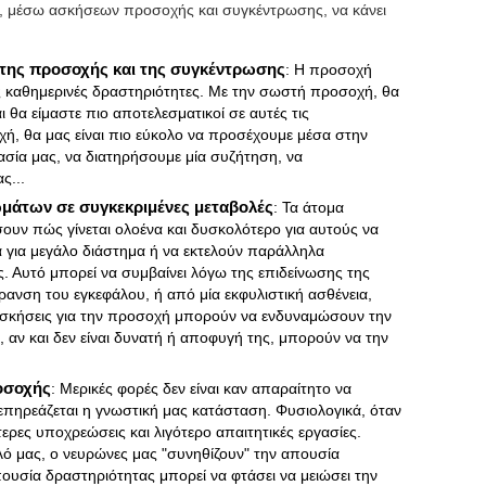
αι, μέσω ασκήσεων προσοχής και συγκέντρωσης, να κάνει
 της προσοχής και της συγκέντρωσης
: Η προσοχή
τις καθημερινές δραστηριότητες. Με την σωστή προσοχή, θα
 θα είμαστε πιο αποτελεσματικοί σε αυτές τις
ή, θα μας είναι πιο εύκολο να προσέχουμε μέσα στην
ασία μας, να διατηρήσουμε μία συζήτηση, να
ς...
μάτων σε συγκεκριμένες μεταβολές
: Τα άτομα
ουν πώς γίνεται ολοένα και δυσκολότερο για αυτούς να
 για μεγάλο διάστημα ή να εκτελούν παράλληλα
. Αυτό μπορεί να συμβαίνει λόγω της επιδείνωσης της
ανση του εγκεφάλου, ή από μία εκφυλιστική ασθένεια,
ασκήσεις για την προσοχή μπορούν να ενδυναμώσουν την
, αν και δεν είναι δυνατή ή αποφυγή της, μπορούν να την
οσοχής
: Μερικές φορές δεν είναι καν απαραίτητο να
επηρεάζεται η γνωστική μας κατάσταση. Φυσιολογικά, όταν
ότερες υποχρεώσεις και λιγότερο απαιτητικές εργασίες.
λό μας, ο νευρώνες μας "συνηθίζουν" την απουσία
ουσία δραστηριότητας μπορεί να φτάσει να μειώσει την