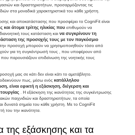
γασιών και δραστηριοτήτων, προσαρμόζοντας τις
ιδιών στα μοναδικά χαρακτηριστικά του κάθε χρήστη.
ρσης και αποκατάστασης που προσφέρει το CogniFit είναι
ες και άτομα τρίτης ηλικίας που
επιθυμούν να
διανοητική τους κατάσταση και
να συγκρίνουν τη
τάσταση της προσοχής τους με τον παγκόσμιο
για την προσοχή μπορούν να χρησιμοποιηθούν τόσο από
χούν για τη συγκέντρωσή τους , που υποφέρουν από
ή που παρουσιάζουν επιδείνωση της νοητικής τους
οσοχή μας σε κάτι δεν είναι κάτι το αμετάβλητο.
ποδεικνύουν πως, μέσω ενός
κατάλληλου
η, είναι εφικτή η εξάσκηση, διέγερση και
ιτουργίας
. Η εξάσκηση της ικανότητας της συγκέντρωσης
υακών παιχνιδιών και δραστηριοτήτων, τα οποία
ι δυνατά σημεία του κάθε χρήστη. Με το CogniFit
τή του την ικανότητα.
α της εξάσκησης και τα