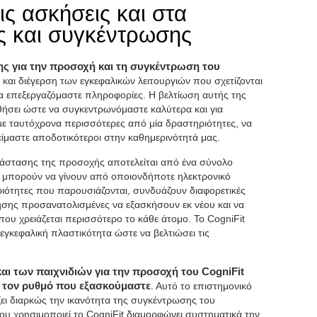
ις ασκήσεις και στα
ς και συγκέντρωσης
 για την προσοχή και τη συγκέντρωση του
και διέγερση των εγκεφαλικών λειτουργιών που σχετίζονται
να επεξεργαζόμαστε πληροφορίες. Η βελτίωση αυτής της
θήσει ώστε να συγκεντρωνόμαστε καλύτερα και για
με ταυτόχρονα περισσότερες από μία δραστηριότητες, να
ίμαστε αποδοτικότεροι στην καθημερινότητά μας.
άστασης της προσοχής αποτελείται από ένα σύνολο
ι μπορούν να γίνουν από οποιονδήποτε ηλεκτρονικό
ιότητες που παρουσιάζονται, συνδυάζουν διαφορετικές
θησης προσανατολισμένες να εξασκήσουν εκ νέου και να
που χρειάζεται περισσότερο το κάθε άτομο. Το CogniFit
εγκεφαλική πλαστικότητα ώστε να βελτιώσει τις
ι των παιχνιδιών για την προσοχή του CogniFit
 τον ρυθμό που εξασκούμαστε
. Αυτό το επιστημονικό
ζει διαρκώς την ικανότητα της συγκέντρωσης του
υ χρησιμοποιεί το CogniFit διαμορφώνει συστηματικά την