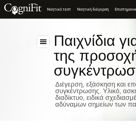
Νοητικά τεστ
Νοητική διέγερση
Επιστημονι
Παιχνίδια γ
της προσοχή
συγκέντρωσ
Διέγερση, εξάσκηση και ε
συγκέντρωσης. Υλικό, ασκή
διαδίκτυο, ειδικά σχεδιασ
αδύναμων σημείων των παι