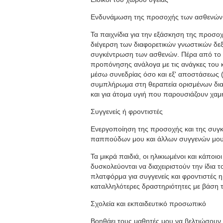
Ενδυνάμωση της προσοχής των ασθενών
Τα παιχνίδια για την εξάσκηση της προσοχ
διέγερση των διαφορετικών γνωστικών δεξ
συγκέντρωση των ασθενών. Πέρα από το γ
προπόνησης ανάλογα με τις ανάγκες του 
μέσω συνεδρίας όσο και εξ' αποστάσεως (γ
συμπλήρωμα στη θεραπεία ορισμένων δι
και για άτομα υγιή που παρουσιάζουν χαμ
Συγγενείς ή φροντιστές
Ενεργοποίηση της προσοχής και της συγκ
παππούδων μου και άλλων συγγενών μο
Τα μικρά παιδιά, οι ηλικιωμένοι και κάπο
δυσκολεύονται να διαχειριστούν την ίδια τ
πλατφόρμα για συγγενείς και φροντιστές η
καταλληλότερες δραστηριότητες με βάση τ
Σχολεία και εκπαιδευτικό προσωπικό
Βοηθάει τους μαθητές μου να βελτιώσουν