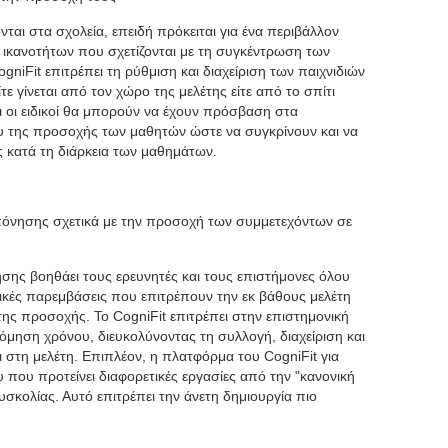
αι στα σχολεία, επειδή πρόκειται για ένα περιβάλλον
 ικανοτήτων που σχετίζονται με τη συγκέντρωση των
niFit επιτρέπει τη ρύθμιση και διαχείριση των παιχνιδιών
 γίνεται από τον χώρο της μελέτης είτε από το σπίτι
ι οι ειδικοί θα μπορούν να έχουν πρόσβαση στα
ου της προσοχής των μαθητών ώστε να συγκρίνουν και να
 κατά τη διάρκεια των μαθημάτων.
πόνησης σχετικά με την προσοχή των συμμετεχόντων σε
ης βοηθάει τους ερευνητές και τους επιστήμονες όλου
κές παρεμβάσεις που επιτρέπουν την εκ βάθους μελέτη
ης προσοχής. Το CogniFit επιτρέπει στην επιστημονική
όμηση χρόνου, διευκολύνοντας τη συλλογή, διαχείριση και
στη μελέτη. Επιπλέον, η πλατφόρμα του CogniFit για
υ που προτείνει διαφορετικές εργασίες από την "κανονική
σκολίας. Αυτό επιτρέπει την άνετη δημιουργία πιο