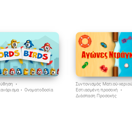
ούθηση
Συντονισμός Ματιού-χεριο
κανάρισμα
Ονοματοδοσία
Εστιασμένη προσοχή
Διάσπαση Προσοχής