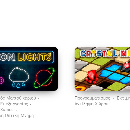
μός Ματιού-χεριού
Προγραμματισμός
Εκτίμ
 Επεξεργασίας
Αντίληψη Χώρου
 Χώρου
νη Οπτική Μνήμη