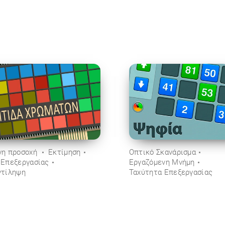
νη προσοχή
Εκτίμηση
Οπτικό Σκανάρισμα
 Επεξεργασίας
Εργαζόμενη Μνήμη
ντίληψη
Ταχύτητα Επεξεργασίας