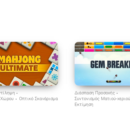
ντίληψη
Διάσπαση Προσοχής
 Χώρου
Οπτικό Σκανάρισμα
Συντονισμός Ματιού-χεριο
Εκτίμηση