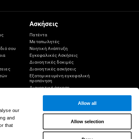
Ασκήσεις
ις
Πατέντα
Μεταπωλητές
ίδιό σου
Νοητική Ανάπτυξη
ρια
Εγκεφαλικές Ασκήσεις
Διανοητικές δοκιμές
τειες
Διανοητικές ασκήσεις
τών
Εξατομικευμένη εγκεφαλική
προπόνηση
Διανοητική άσκηση
Πιγκουίνος
Διασκεδαστικά παιχνίδια
μαθηματικών
Allow all
Αναγνωστική Κατανόηση
ιχνίδια
alyse our
Προικισμένα παιδιά
χνίδια για
ing and
Μάχες εγκεφάλου
Allow selection
r that
Τεστ IQ
λού