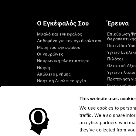
Ο Εγκέφαλός Σου
Έρευνα
Μυαλό και εγκέφαλος
Επικύρωση Ψ
Θεραπευτική
Δεδομένα για τον εγκέφαλό σου
Παιχνίδια Υπ
Μέρη του εγκεφάλου
Υγιείς Ενήλικ
Οι νευρώνες
Πιλότοι
Νευρωνική πλαστικότητα
Ολιστική Αξι
Νόηση
Υγιείς ηλικιω
Απώλεια μνήμης
Προπόνηση γι
Νοητική Δυσλειτουργία
Γνωστική κατ
Εγκεφαλικές λειτουργίες
ηλικιωμένου
Εκτελεστικές Λειτουργίες
Συστηματική 
This website uses cookie
Αντίληψη
Ταξινόμηση S
Προσοχή
We use cookies to personal
traffic. We also share info
analytics partners who may
they’ve collected from your