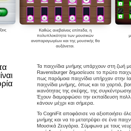
ξεις
Καθώς ανεβαίνεις επίπεδα, η
πολυπλοκότητα των μουσικών
μ
αναπαραγωγέων και της μουσικής θα
αυξάνεται.
τα
Τα παιχνίδια μνήμης υπάρχουν στη ζωή μα
Ravensburger δημοσίευσε το πρώτο παιχν
ίναι
πως παρόμοια παιχνίδια υπήρχαν στην Ια
ορία
παιχνίδια μνήμης, όπως και τα χαρτιά, β
ικανότητας της σκέψης, της συγκέντρωσης
Έχουν διαμορφώσει την εκπαίδευση πολλώ
κάνουν μέχρι και σήμερα.
Το CogniFit αποφάσισε να αξιοποιήσει όλα
μνήμης και να το μετατρέψει σε ένα παιχ
Μουσικά Ζευγάρια. Σύμφωνα με τους νευ