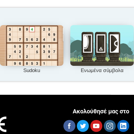
Sudoku
Ενωμένα σύμβολα
Ακολούθησέ μας στο