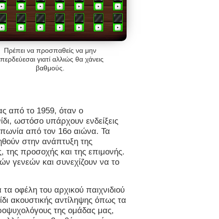
Πρέπει να προσπαθείς να μην
περδεύεσαι γιατί αλλιώς θα χάνεις
βαθμούς.
ς από το 1959, όταν ο
ίδι, ωστόσο υπάρχουν ενδείξεις
πωνία από τον 16ο αιώνα. Τα
οηθούν στην ανάπτυξη της
, της προσοχής και της επιμονής.
ν γενεών και συνεχίζουν να το
 τα οφέλη του αρχικού παιχνιδιού
νίδι ακουστικής αντίληψης όπως τα
ροψυχολόγους της ομάδας μας,