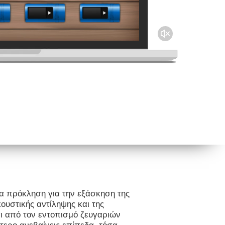
ία πρόκληση για την εξάσκηση της
ουστικής αντίληψης και της
αι από τον εντοπισμό ζευγαριών