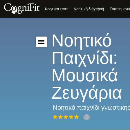
Νοητικά τεστ
Νοητική διέγερση
Επιστημονι
Νοητικό
Παιχνίδι:
Μουσικά
Ζευγάρια
Νοητικό παιχνίδι γνωστική
5