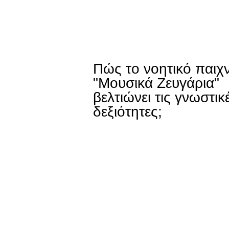
Πώς το νοητικό παιχν
"Μουσικά Ζευγάρια"
βελτιώνει τις γνωστικ
δεξιότητες;