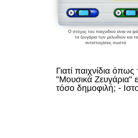
Ο στόχος του παιχνιδιού είναι να ψά
τα ζευγάρια των μελωδιών και τα
αντιστοιχίσεις σωστά.
Γιατί παιχνίδια όπως 
"Μουσικά Ζευγάρια" ε
τόσο δημοφιλή; - Ιστ