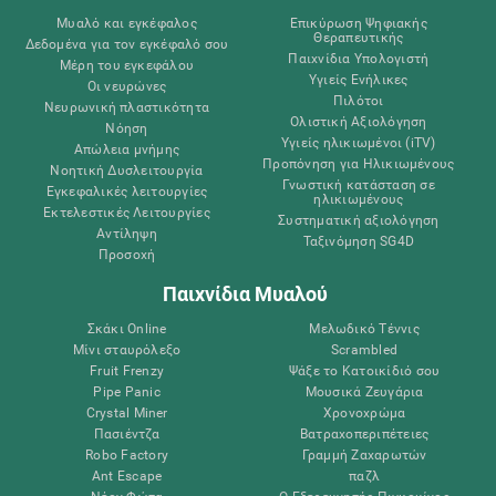
Μυαλό και εγκέφαλος
Επικύρωση Ψηφιακής
Θεραπευτικής
Δεδομένα για τον εγκέφαλό σου
Παιχνίδια Υπολογιστή
Μέρη του εγκεφάλου
Υγιείς Ενήλικες
Οι νευρώνες
Πιλότοι
Νευρωνική πλαστικότητα
Ολιστική Αξιολόγηση
Νόηση
Υγιείς ηλικιωμένοι (iTV)
Απώλεια μνήμης
Προπόνηση για Ηλικιωμένους
Νοητική Δυσλειτουργία
Γνωστική κατάσταση σε
Εγκεφαλικές λειτουργίες
ηλικιωμένους
Εκτελεστικές Λειτουργίες
Συστηματική αξιολόγηση
Αντίληψη
Ταξινόμηση SG4D
Προσοχή
Παιχνίδια Μυαλού
Σκάκι Online
Μελωδικό Τέννις
Μίνι σταυρόλεξο
Scrambled
Fruit Frenzy
Ψάξε το Κατοικίδιό σου
Pipe Panic
Μουσικά Ζευγάρια
Crystal Miner
Χρονοχρώμα
Πασιέντζα
Βατραχοπεριπέτειες
Robo Factory
Γραμμή Ζαχαρωτών
Ant Escape
παζλ