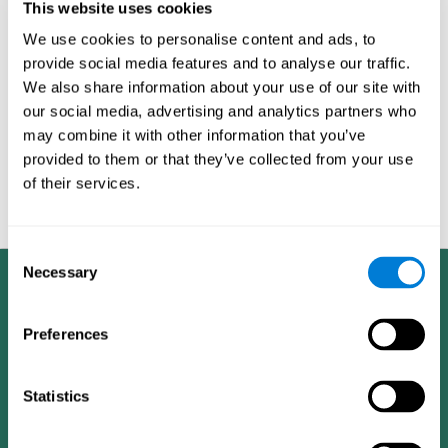
This website uses cookies
ασκήσεις και την νοητική προπόνηση.Επίσης μπορεί να
αποφασίσει τί είδος εκπαίδευσης θα σου άρεσε να κάνεις και
We use cookies to personalise content and ads, to
τι νοητικές ικανότητες προτιμάς να προπονήσης.
provide social media features and to analyse our traffic.
We also share information about your use of our site with
Όλες οι νοητικές ασκήσεις προπόνησης είναι διαθέσιμες στο
our social media, advertising and analytics partners who
διαδίκτυο, ώστε να μπορείτε εύκολα να αρχίσετε την
προπόνηση του εγκεφάλου σας, όποτε θέλετε. Οι ασκήσεις
may combine it with other information that you’ve
του εγκεφάλου είναι διασκεδαστικές και εύκολο να γίνουν.
provided to them or that they’ve collected from your use
Ξεκινήστε την αξιολόγηση και την προπόνηση των νοητικών
of their services.
δεξιοτήτων σας σήμερα και να βελτιώστε την
νοητική υγεία
σας
και γενικότερα τη φυσική σας κατάσταση!
Consent
Necessary
Selection
Preferences
Statistics