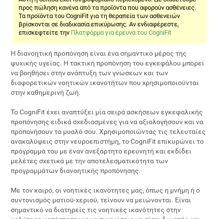
προς πώληση κανένα από τα προϊόντα που αφορούν ασθένειες.
Τα προϊόντα του CogniFit για τη θεραπεία των ασθενειών
βρίσκονται σε διαδικασία επικύρωσης. Αν ενδιαφέρεστε,
επισκεφτείτε την
Πλατφόρμα για έρευνα του CogniFit
Η διανοητική προπόνηση είναι ένα σημαντικό μέρος της
ψυχικής υγείας. Η τακτική προπόνηση του εγκεφάλου μπορεί
να βοηθήσει στην ανάπτυξη των γνώσεων και των
διαφορετικών νοητικών ικανοτήτων που χρησιμοποιούνται
στην καθημερινή ζωή.
To CogniFit έχει αναπτύξει μία σειρά ασκήσεων εγκεφαλικής
προπόνησης ειδικά σχεδιασμένες για να αξιολογήσουν και να
προπονήσουν το μυαλό σου. Χρησιμοποιώντας τις τελευταίες
ανακαλύψεις στην νευροεπιστήμη, το CogniFit επικυρώνει το
πρόγραμμά του με έναν ανεξάρτητο ερευνητή και εκδίδει
μελέτες σχετικά με την αποτελεσματικότητα των
προγραμμάτων διανοητικής προπόνησης.
Με τον καιρό, οι νοητικές ικανότητες μας, όπως η μνήμη ή ο
συντονισμός ματιού-χεριού, τείνουν να μειώνονται. Είναι
σημαντικό να διατηρείς τις νοητικές ικανότητες στην