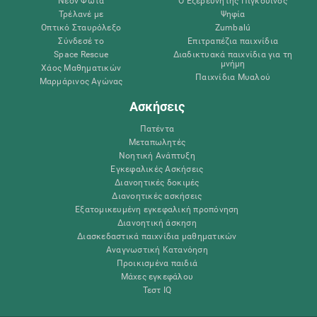
Νέον Φώτα
Ο Εξερευνητής Πιγκουίνος
Τρέλανέ με
Ψηφία
Οπτικό Σταυρόλεξο
Zumbalú
Σύνδεσέ το
Επιτραπέζια παιχνίδια
Space Rescue
Διαδικτυακά παιχνίδια για τη
μνήμη
Χάος Μαθηματικών
Παιχνίδια Μυαλού
Μαρμάρινος Αγώνας
Ασκήσεις
Πατέντα
Μεταπωλητές
Νοητική Ανάπτυξη
Εγκεφαλικές Ασκήσεις
Διανοητικές δοκιμές
Διανοητικές ασκήσεις
Εξατομικευμένη εγκεφαλική προπόνηση
Διανοητική άσκηση
Διασκεδαστικά παιχνίδια μαθηματικών
Αναγνωστική Κατανόηση
Προικισμένα παιδιά
Μάχες εγκεφάλου
Τεστ IQ