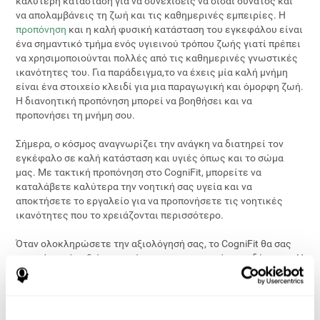
καλύτερη κατάσταση για να συνεχίσεις να σίσαι δυνατός και
να απολαμβάνεις τη ζωή και τις καθημερινές εμπειρίες. Η
προπόνηση
και η καλή φυσική κατάσταση του εγκεφάλου είναι
ένα σημαντικό τμήμα ενός υγιεινού τρόπου ζωής γιατί πρέπει
να χρησιμοποιούνται πολλές από τις καθημερινές γνωστικές
ικανότητες του. Για παράδειγμα,το να έχεις μία καλή μνήμη
είναι ένα στοιχείο κλειδί για μια παραγωγική και όμορφη ζωή.
Η διανοητική προπόνηση μπορεί να βοηθήσει και να
προπονήσει τη μνήμη σου.
Σήμερα, ο κόσμος αναγνωρίζει την ανάγκη να διατηρεί τον
εγκέφαλο σε καλή κατάσταση και υγιές όπως και το σώμα
μας. Με τακτική προπόνηση στο CogniFit, μπορείτε να
καταλάβετε καλύτερα την νοητική σας υγεία και να
αποκτήσετε το εργαλείο για να προπονήσετε τις νοητικές
ικανότητες που το χρειάζονται περισσότερο.
Όταν ολοκληρώσετε την αξιολόγησή σας, το CogniFit θα σας
προτείνει μία αξιόπιστη μέτρηση της νοητικής σου δύναμης. Η
πατενταρισμένη τεχνολογία μας θα δημιουργήσει ένα πεδίο
εξατομικευμένης προπόνησης που προσαρμόζεται στις
ανάγκες σου. Θα αποκτήσεις μία εικόνα για της νοητικές σου
γνώσεις και θα μάθεις να βελτιώνεσαι με τις διανοητικές