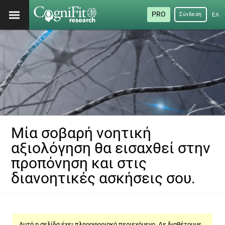
PRO
Σύνδεση
ΕΛΛ
Μία σοβαρή νοητική
αξιολόγηση θα εισαχθεί στην
προπόνηση και στις
διανοητικές ασκήσεις σου.
Αυτή η σελίδα έχει πληροφοριακό περιεχόμενο. Δε διαθέτουμε