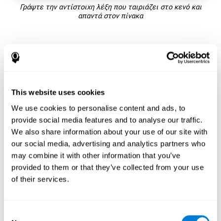
Γράψτε την αντίστοιχη λέξη που ταιριάζει στο κενό και
απαντά στον πίνακα
Τι κάνει το "Μίνι σταυρόλεξο" τόσο
δημοφιλές; - Ιστορία
Τα παιχνίδια ονομασίας και μνήμης εργασίας, όπως το "Μίνι
σταυρόλεξο", βοηθούν τους χρήστες να διαχειρίζονται τους
This website uses cookies
γνωστικούς πόρους τους για να βελτιστοποιούν την απόδοσή
We use cookies to personalise content and ads, to
τους. Αυτό τους βοηθά να θέτουν όλο και πιο περίπλοκους
στόχους που θα απαιτούν μεγαλύτερη επιδεξιότητα των
provide social media features and to analyse our traffic.
γνωστικών ικανοτήτων που εμπλέκονται, βοηθώντας στην
We also share information about your use of our site with
τόνωση τους.
our social media, advertising and analytics partners who
Πώς το παιχνίδι μυαλού "Μίνι
may combine it with other information that you’ve
σταυρόλεξο" βελτιώνει τις
provided to them or that they’ve collected from your use
γνωστικές μου δεξιότητες;
of their services.
Η αναπαραγωγή του "Μίνι σταυρόλεξο" διεγείρει ένα
συγκεκριμένο μοτίβο νευρικής ενεργοποίησης. Η συνεχής
Consent
επανάληψη και εκπαίδευση αυτού του μοτίβου μπορεί να