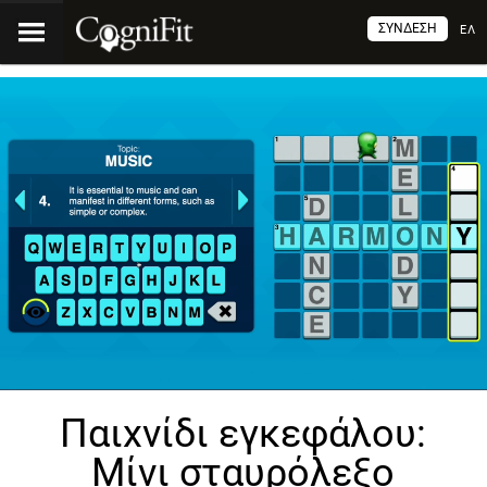
ΣΎΝΔΕΣΗ
ΕΛ
Παιχνίδι εγκεφάλου:
Μίνι σταυρόλεξο