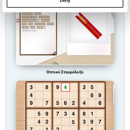
Deny
Οπτικό Σταυρόλεξο