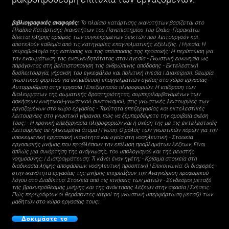
βιβλιογραφικές αναφορές:
Το πλαίσιο κατάρτισης ικανοτήτων βασίζεται στο
Πλαίσιο Κατάρτισης Ικανοτήτων
του Πανεπιστημίου του Οχάιο. Παρακάτω
δίνεται
πλήρης ορισμός
των συγκεκριμένων δεικτών που λειτουργούν και
αποτελούν καθεμία από τις κατηγορίες επαγγελματικής εξέλιξης. | Ηγεσία:
Η
νευροβιολογία της εστίασης και της απόσπασης της προσοχής: Η περίπτωση για
την ενσωμάτωση της ενσυνειδητότητας στην ηγεσία
-
Γνωστική ευκινησία ως
παράγοντας στη βελτιστοποίηση της ανθρώπινης απόδοσης
-
Εκτελεστική
δυσλειτουργία, γήρανση του εγκεφάλου και πολιτική ηγεσία
| Διαχείριση:
Θεωρία
γνωστικού φορτίου για εκπαίδευση επαγγελματιών υγείας στο χώρο εργασίας
-
Αυτορρύθμιση στην εργασία
| Επεξεργασία πληροφοριών:
Η επίδραση των
διαλειμμάτων της σωματικής δραστηριότητας, συμπεριλαμβανομένων των
ασκήσεων κινητικού-γνωστικού συντονισμού, στις γνωστικές λειτουργίες των
εργαζομένων στο χώρο εργασίας
-
Ταχύτητα επεξεργασίας και εκτελεστικές
λειτουργίες στη γνωστική γήρανση: πώς να ξεμπερδέψετε την αμοιβαία σχέση
τους;
-
Η χρονική επεξεργασία πληροφοριών και η σχέση της με τις εκτελεστικές
λειτουργίες σε ηλικιωμένα άτομα
| Γνώση:
Ο ρόλος των γνωστικών πόρων για την
υποκειμενική εργασιακή ικανότητα και υγεία στη νοσηλευτική
-
Στοιχεία
εργασιακής μνήμης που προβλέπουν την επίλυση προβλημάτων λέξεων: Είναι
απλώς μια συνάρτηση της ανάγνωσης, του υπολογισμού και της ρευστής
νοημοσύνης;
| Διαπραγμάτευση:
Τι κάνει έναν ηγέτη;
-
Κρίσιμα στοιχεία στη
διαδικασία λήψης αποφάσεων: νοσηλευτική προοπτική
| Επικοινωνία:
Οι διαφορές
στην ικανότητα εργασίας της μνήμης επηρεάζουν την Αναγνώριση προφορικού
λόγου στο Διαδίκτυο: Στοιχεία από τις κινήσεις των ματιών
-
Σύνδεσμοι μεταξύ
της βραχυπρόθεσμης μνήμης και της ανάκτησης λέξεων στην αφασία
| Σχέσεις:
Πώς περιγράφουν οι θεράποντες ιατροί τη γνωστική υπερφόρτωση μεταξύ των
μαθητών στο χώρο εργασίας τους;
Δοκιμάστε το