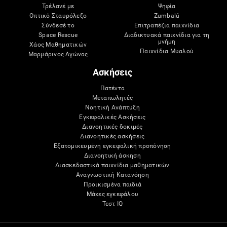
Τρέλανέ με
Ψηφία
Οπτικό Σταυρόλεξο
Zumbalú
Σύνδεσέ το
Επιτραπέζια παιχνίδια
Space Rescue
Διαδικτυακά παιχνίδια για τη
μνήμη
Χάος Μαθηματικών
Παιχνίδια Μυαλού
Μαρμάρινος Αγώνας
Ασκήσεις
Πατέντα
Μεταπωλητές
Νοητική Ανάπτυξη
Εγκεφαλικές Ασκήσεις
Διανοητικές δοκιμές
Διανοητικές ασκήσεις
Εξατομικευμένη εγκεφαλική προπόνηση
Διανοητική άσκηση
Διασκεδαστικά παιχνίδια μαθηματικών
Αναγνωστική Κατανόηση
Προικισμένα παιδιά
Μάχες εγκεφάλου
Τεστ IQ