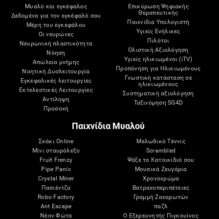
Μυαλό και εγκέφαλος
Επικύρωση Ψηφιακής
Θεραπευτικής
Δεδομένα για τον εγκέφαλό σου
Παιχνίδια Υπολογιστή
Μέρη του εγκεφάλου
Υγιείς Ενήλικες
Οι νευρώνες
Πιλότοι
Νευρωνική πλαστικότητα
Ολιστική Αξιολόγηση
Νόηση
Υγιείς ηλικιωμένοι (iTV)
Απώλεια μνήμης
Προπόνηση για Ηλικιωμένους
Νοητική Δυσλειτουργία
Γνωστική κατάσταση σε
Εγκεφαλικές λειτουργίες
ηλικιωμένους
Εκτελεστικές Λειτουργίες
Συστηματική αξιολόγηση
Αντίληψη
Ταξινόμηση SG4D
Προσοχή
Παιχνίδια Μυαλού
Σκάκι Online
Μελωδικό Τέννις
Μίνι σταυρόλεξο
Scrambled
Fruit Frenzy
Ψάξε το Κατοικίδιό σου
Pipe Panic
Μουσικά Ζευγάρια
Crystal Miner
Χρονοχρώμα
Πασιέντζα
Βατραχοπεριπέτειες
Robo Factory
Γραμμή Ζαχαρωτών
Ant Escape
παζλ
Νέον Φώτα
Ο Εξερευνητής Πιγκουίνος