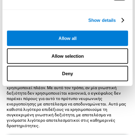
Show details
Προσανατολιστική γραφιστική προβολή των νευρωνικών
Allow all
δικτύων μετά από 3 εβδομάδες.
Τι συμβαίνει όταν δεν εξασκώ τις
Allow selection
γνωστικές μου ικανότητες;
Deny
Ο εγκέφαλός μας είναι σχεδιασμένος να εξοικονομεί πόρους
οπότε τείνει να εξαλείφει τις συνδέσεις που δεν
χρησιμοποιεί πλέον. Με αυτό τον τρόπο, αν μία γνωστική
δεξιότητα δεν χρησιμοποιείται κανονικά, ο εγκέφαλος δεν
παρέχει πόρους για αυτό το πρότυπο νευρωνικής
ενεργοποίησης με αποτέλεσμα να αποδυναμώνεται. Αυτό μας
καθιστά λιγότερο επιδέξιους να χρησιμοποιούμε τη
συγκεκριμένη γνωστική δεξιότητα, με αποτελέσμα να
γινόμαστε λιγότερο αποτελεσματικοί στις καθημερινές
δραστηριότητες.