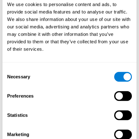
We use cookies to personalise content and ads, to
και εμποδίων με τρόπο που οι γνωστικές τους δεξιότητες να
δοκιμάζονται συνεχώς.
provide social media features and to analyse our traffic.
Πώς το γνωστικό παιχνίδι
We also share information about your use of our site with
"Βατραχοπεριπέτειες" βελτιώνει
our social media, advertising and analytics partners who
τις γνωστικές μου δεξιότητες;
may combine it with other information that you’ve
provided to them or that they’ve collected from your use
Η χρήση παιχνιδιών όπως οι Βατραχοπεριπέτειες του CogniFit
of their services.
διεγείρουν ένα συγκεκριμένο μοτίβο νευρωνικής
ενεργοποίησης.
Η συστηματική ενεργοποίηση των δεξιοτήτων μας μπορεί να
Consent
βοηθήσει στη δημιουργία νέων συνάψεων, στην
Necessary
Selection
αναδιοργάνωση νευρωνικών κυκλωμάτων καθώς και στη
βελτίωση των γνωστικών λειτουργιών. Το παιχνίδι
Βατραχοπεριπέτειες αναζητάει τρόπους να διεγείρει τις
ικανότητες που σχετίζονται με την εκτίμηση και την
Preferences
αναστολή.
1η ΕΒΔΟΜΑΔΑ
2η ΕΒΔΟΜΑΔΑ
3η ΕΒΔΟΜΑΔΑ
Statistics
Marketing