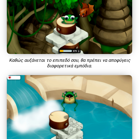
Καθώς αυξάνεται το επιπεδό σου, θα πρέπει να αποφύγεις
διαφορετικά εμπόδια.