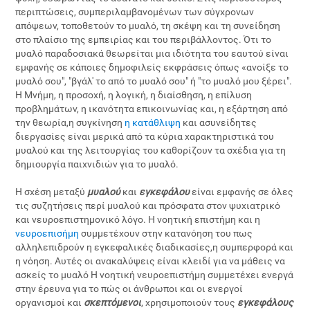
περιπτώσεις, συμπεριλαμβανομένων των σύγχρονων
απόψεων, τοποθετούν το μυαλό, τη σκέψη και τη συνείδηση
στο πλαίσιο της εμπειρίας και του περιβάλλοντος. Ότι το
μυαλό παραδοσιακά θεωρείται μια ιδιότητα του εαυτού είναι
εμφανής σε κάποιες δημοφιλείς εκφράσεις όπως «ανοίξε το
μυαλό σου", "βγάλ' το από το μυαλό σου" ή "το μυαλό μου ξέρει".
Η Μνήμη, η προσοχή, η λογική, η διαίσθηση, η επίλυση
προβλημάτων, η ικανότητα επικοινωνίας και, η εξάρτηση από
την θεωρία,η συγκίνηση
η κατάθλιψη
και ασυνείδητες
διεργασίες είναι μερικά από τα κύρια χαρακτηριστικά του
μυαλού και της λειτουργίας του καθορίζουν τα σχέδια για τη
δημιουργία παιχνιδιών για το μυαλό.
Η σχέση μεταξύ
μυαλού
και
εγκεφάλου
είναι εμφανής σε όλες
τις συζητήσεις περί μυαλού και πρόσφατα στον ψυχιατρικό
και νευροεπιστημονικό λόγο. Η νοητική επιστήμη και η
νευροεπισήμη
συμμετέχουν στην κατανόηση του πως
αλληλεπιδρούν η εγκεφαλικές διαδικασίες,η συμπερφορά και
η νόηση. Αυτές οι ανακαλύψεις είναι κλειδί για να μάθεις να
ασκείς το μυαλό Η νοητική νευροεπιστήμη συμμετέχει ενεργά
στην έρευνα για το πώς οι άνθρωποι και οι ενεργοί
οργανισμοί και
σκεπτόμενοι
, χρησιμοποιούν τους
εγκεφάλους