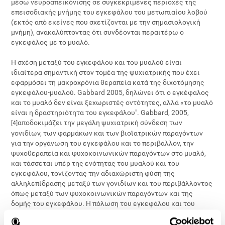
μέσω νευροαπεικόνισης σε συγκεκριμένες περιοχές της
επεισοδιακής μνήμης του εγκεφάλου του μετωπιαίου λοβού
(εκτός από εκείνες που σχετίζονται με την σημασιολογική
μνήμη), ανακαλύπτοντας ότι συνδέονται περαιτέρω ο
εγκεφάλος με το μυαλό.
Η σχέση μεταξύ του εγκεφάλου και του μυαλού είναι
ιδιαίτερα σημαντική στον τομέα της ψυχιατρικής που έχει
εφαρμόσει τη μακροχρόνια θεραπεία κατά της διχοτόμησης
εγκεφάλου-μυαλού. Gabbard 2005, δηλώνει ότι ο εγκέφαλος
και το μυαλό δεν είναι ξεχωριστές οντότητες, αλλά «το μυαλό
είναι η δραστηριότητα του εγκεφάλου". Gabbard, 2005,
αποδοκιμάζει την μεγάλη ψυχιατρική σύνδεση των
[4]
γονιδίων, των φαρμάκων και των βιοϊατρικών παραγόντων
για την οργάνωση του εγκεφάλου και το περιβάλλον, την
ψυχοθεραπεία και ψυχοκοινωνικών παραγόντων στο μυαλό,
και τάσσεται υπέρ της ενότητας του μυαλού και του
εγκεφάλου, τονίζοντας την αδιαχώριστη φύση της
αλληλεπίδρασης μεταξύ των γονιδίων και του περιβάλλοντος
όπως μεταξύ των ψυχοκοινωνικών παραγόντων και της
δομής του εγκεφάλου. Η πόλωση του εγκεφάλου και του
μυαλού στην σύγχρονη ψυχιατρικη και η επακόλουθη άποψη
ότι η φαρμακευτική αγωγή ενδείκνυται για βιολογικές ή