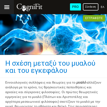
PRO
Σύνδεση
ΕΛΛ
ΕΓΓΡΑΦΕΊΤΕ
Η σχέση μεταξύ του μυαλού
και του εγκεφάλου
Εννοιολογικές συλλήψεις και θεωρίες για το
μυαλό
αλλάζουν
ανάλογα με το χρόνο, τις θρησκευτικές πεποιθήσεις και
αρχαίες και σύγχρονες φιλοσοφίες. Οι πρώτες θεωρητικές
ερμηνείες για το μυαλό (Πλάτων και Αριστοτέλης και
αργότερα μεσαιωνικοί φιλόσοφοι) σχετίζουν το μυαλό με την
ψυχή, θεωρώντας το αθάνατο και θεϊκό. Στις περισσότερες