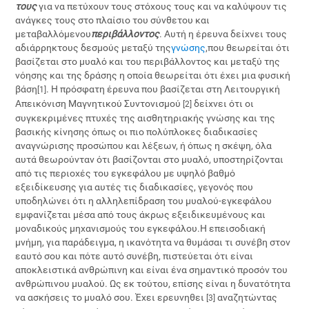
τους
για να πετύχουν τους στόχους τους και να καλύψουν τις
ανάγκες τους στο πλαίσιο του σύνθετου και
μεταβαλλόμενου
περιβάλλοντος
. Αυτή η έρευνα δείχνει τους
αδιάρρηκτους δεσμούς μεταξύ της
γνώσης
,που θεωρείται ότι
βασίζεται στο μυαλό και του περιβάλλοντος και μεταξύ της
νόησης και της δράσης η οποία θεωρείται ότι έχει μια φυσική
βάση
. Η πρόσφατη έρευνα που βασίζεται στη Λειτουργική
[1]
Απεικόνιση Μαγνητικού Συντονισμού
δείχνει ότι οι
[2]
συγκεκριμένες πτυχές της αισθητηριακής γνώσης και της
βασικής κίνησης όπως οι πιο πολύπλοκες διαδικασίες
αναγνώρισης προσώπου και λέξεων, ή όπως η σκέψη, όλα
αυτά θεωρούνταν ότι βασίζονται στο μυαλό, υποστηρίζονται
από τις περιοχές του εγκεφάλου με υψηλό βαθμό
εξειδίκευσης για αυτές τις διαδικασίες, γεγονός που
υποδηλώνει ότι η αλληλεπίδραση του μυαλού-εγκεφάλου
εμφανίζεται μέσα από τους άκρως εξειδικευμένους και
μοναδικούς μηχανισμούς του εγκεφάλου.Η επεισοδιακή
μνήμη, για παράδειγμα, η ικανότητα να θυμάσαι τι συνέβη στον
εαυτό σου και πότε αυτό συνέβη, πιστεύεται ότι είναι
αποκλειστικά ανθρώπινη και είναι ένα σημαντικό προσόν του
ανθρώπινου μυαλού. Ως εκ τούτου, επίσης είναι η δυνατότητα
να ασκήσεις το μυαλό σου. Έχει ερευνηθει
αναζητώντας
[3]