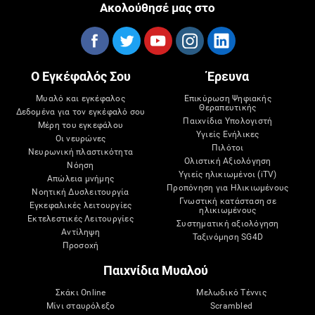
Ακολούθησέ μας στο
Ο Εγκέφαλός Σου
Έρευνα
Μυαλό και εγκέφαλος
Επικύρωση Ψηφιακής
Θεραπευτικής
Δεδομένα για τον εγκέφαλό σου
Παιχνίδια Υπολογιστή
Μέρη του εγκεφάλου
Υγιείς Ενήλικες
Οι νευρώνες
Πιλότοι
Νευρωνική πλαστικότητα
Ολιστική Αξιολόγηση
Νόηση
Υγιείς ηλικιωμένοι (iTV)
Απώλεια μνήμης
Προπόνηση για Ηλικιωμένους
Νοητική Δυσλειτουργία
Γνωστική κατάσταση σε
Εγκεφαλικές λειτουργίες
ηλικιωμένους
Εκτελεστικές Λειτουργίες
Συστηματική αξιολόγηση
Αντίληψη
Ταξινόμηση SG4D
Προσοχή
Παιχνίδια Μυαλού
Σκάκι Online
Μελωδικό Τέννις
Μίνι σταυρόλεξο
Scrambled