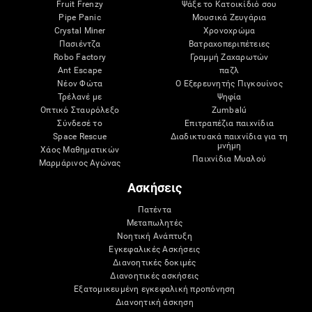
Fruit Frenzy
Ψάξε το Κατοικίδιό σου
Pipe Panic
Μουσικά Ζευγάρια
Crystal Miner
Χρονοχρώμα
Πασιέντζα
Βατραχοπεριπέτειες
Robo Factory
Γραμμή Ζαχαρωτών
Ant Escape
παζλ
Νέον Φώτα
Ο Εξερευνητής Πιγκουίνος
Τρέλανέ με
Ψηφία
Οπτικό Σταυρόλεξο
Zumbalú
Σύνδεσέ το
Επιτραπέζια παιχνίδια
Space Rescue
Διαδικτυακά παιχνίδια για τη
μνήμη
Χάος Μαθηματικών
Παιχνίδια Μυαλού
Μαρμάρινος Αγώνας
Ασκήσεις
Πατέντα
Μεταπωλητές
Νοητική Ανάπτυξη
Εγκεφαλικές Ασκήσεις
Διανοητικές δοκιμές
Διανοητικές ασκήσεις
Εξατομικευμένη εγκεφαλική προπόνηση
Διανοητική άσκηση