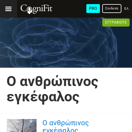
PRO
Σύνδεση
ΕΛΛ
ΕΓΓΡΑΦΕΊΤΕ
Ο ανθρώπινος
εγκέφαλος
Ο ανθρώπινος
εγκέφαλος