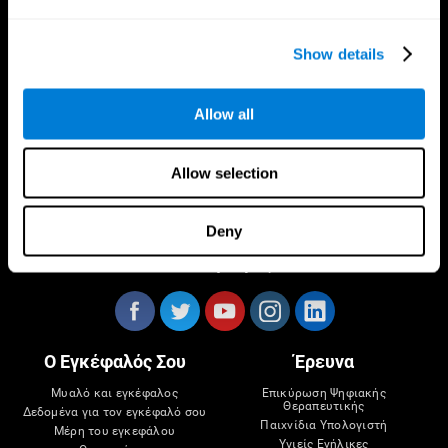
Show details
Εφαρμογή CogniFit
Allow all
Allow selection
Deny
Ακολούθησέ μας στο
Ο Εγκέφαλός Σου
Έρευνα
Μυαλό και εγκέφαλος
Επικύρωση Ψηφιακής
Θεραπευτικής
Δεδομένα για τον εγκέφαλό σου
Παιχνίδια Υπολογιστή
Μέρη του εγκεφάλου
Υγιείς Ενήλικες