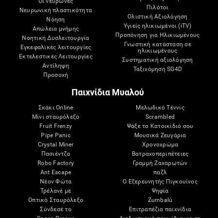
Οι νευρώνες
Πιλότοι
Νευρωνική πλαστικότητα
Ολιστική Αξιολόγηση
Νόηση
Υγιείς ηλικιωμένοι (iTV)
Απώλεια μνήμης
Προπόνηση για Ηλικιωμένους
Νοητική Δυσλειτουργία
Γνωστική κατάσταση σε
Εγκεφαλικές λειτουργίες
ηλικιωμένους
Εκτελεστικές Λειτουργίες
Συστηματική αξιολόγηση
Αντίληψη
Ταξινόμηση SG4D
Προσοχή
Παιχνίδια Μυαλού
Σκάκι Online
Μελωδικό Τέννις
Μίνι σταυρόλεξο
Scrambled
Fruit Frenzy
Ψάξε το Κατοικίδιό σου
Pipe Panic
Μουσικά Ζευγάρια
Crystal Miner
Χρονοχρώμα
Πασιέντζα
Βατραχοπεριπέτειες
Robo Factory
Γραμμή Ζαχαρωτών
Ant Escape
παζλ
Νέον Φώτα
Ο Εξερευνητής Πιγκουίνος
Τρέλανέ με
Ψηφία
Οπτικό Σταυρόλεξο
Zumbalú
Σύνδεσέ το
Επιτραπέζια παιχνίδια