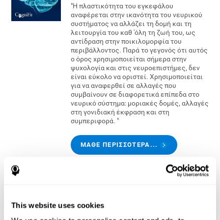
"Η πλαστικότητα του εγκεφάλου
αναφέρεται στην ικανότητα του νευρικού
συστήματος να αλλάζει τη δομή και τη
λειτουργία του καθ 'όλη τη ζωή του, ως
αντίδραση στην ποικιλομορφία του
περιβάλλοντος. Παρά το γεγονός ότι αυτός
ο όρος χρησιμοποιείται σήμερα στην
ψυχολογία και στις νευροεπιστήμες, δεν
είναι εύκολο να οριστεί. Χρησιμοποιείται
για να αναφερθεί σε αλλαγές που
συμβαίνουν σε διαφορετικά επίπεδα στο
νευρικό σύστημα: μοριακές δομές, αλλαγές
στη γονιδιακή έκφραση και στη
συμπεριφορά. "
ΜΆΘΕ ΠΕΡΙΣΣΌΤΕΡΑ...
Έρευνα για τον εγκέφαλο
Η νοητική άσκηση είναι μια φράση που
This website uses cookies
γίνεται ολοένα και πιο οικεία. Αυτό
συμβαίνει κυρίως γιατί όσο περισσότερα