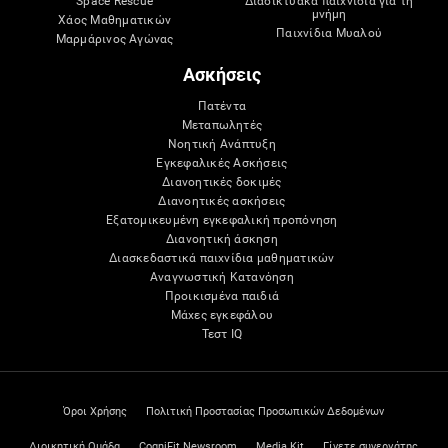
Space Rescue
Διαδικτυακά παιχνίδια για τη
μνήμη
Χάος Μαθηματικών
Παιχνίδια Μυαλού
Μαρμάρινος Αγώνας
Ασκήσεις
Πατέντα
Μεταπωλητές
Νοητική Ανάπτυξη
Εγκεφαλικές Ασκήσεις
Διανοητικές δοκιμές
Διανοητικές ασκήσεις
Εξατομικευμένη εγκεφαλική προπόνηση
Διανοητική άσκηση
Διασκεδαστικά παιχνίδια μαθηματικών
Αναγνωστική Κατανόηση
Προικισμένα παιδιά
Μάχες εγκεφάλου
Τεστ IQ
Όροι Χρήσης
Πολιτική Προστασίας Προσωπικών Δεδομένων
Διοικητική Ομάδα
CogniFit Newsroom
Media Kit
Γίνετε συνεργάτης