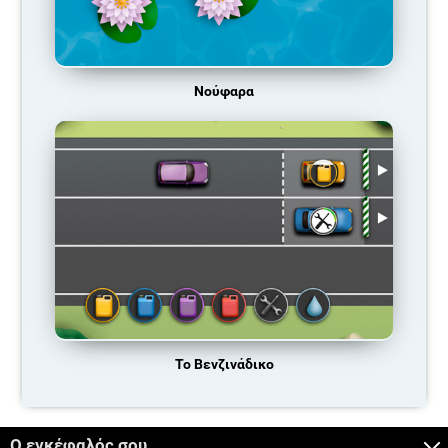
Νούφαρα
Το Βενζινάδικο
Ο εγκέφαλός σου