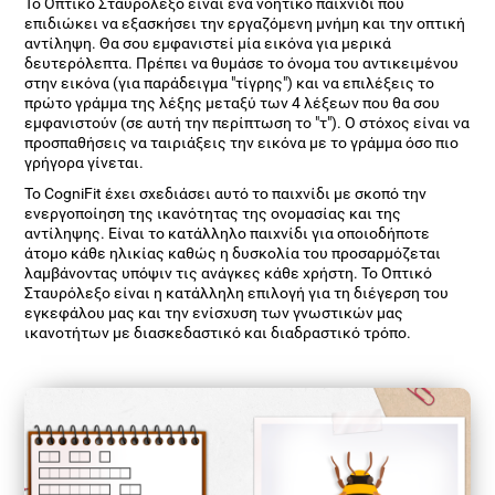
Το Οπτικό Σταυρόλεξο είναι ένα νοητικό παιχνίδι που
επιδιώκει να εξασκήσει την εργαζόμενη μνήμη και την οπτική
αντίληψη. Θα σου εμφανιστεί μία εικόνα για μερικά
δευτερόλεπτα. Πρέπει να θυμάσε το όνομα του αντικειμένου
στην εικόνα (για παράδειγμα "τίγρης") και να επιλέξεις το
πρώτο γράμμα της λέξης μεταξύ των 4 λέξεων που θα σου
εμφανιστούν (σε αυτή την περίπτωση το "τ"). Ο στόχος είναι να
προσπαθήσεις να ταιριάξεις την εικόνα με το γράμμα όσο πιο
γρήγορα γίνεται.
Το CogniFit έχει σχεδιάσει αυτό το παιχνίδι με σκοπό την
ενεργοποίηση της ικανότητας της ονομασίας και της
αντίληψης. Είναι το κατάλληλο παιχνίδι για οποιοδήποτε
άτομο κάθε ηλικίας καθώς η δυσκολία του προσαρμόζεται
λαμβάνοντας υπόψιν τις ανάγκες κάθε χρήστη. Το Οπτικό
Σταυρόλεξο είναι η κατάλληλη επιλογή για τη διέγερση του
εγκεφάλου μας και την ενίσχυση των γνωστικών μας
ικανοτήτων με διασκεδαστικό και διαδραστικό τρόπο.