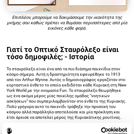
Επιπλέον, μπορούμε να δοκιμάσουμε την ικανότητα της
μνήμης σου καθώς πρέπει να θυμάσαι περισσότερες από μία
εικόνες κάθε φορά.
Γιατί το Οπτικό Σταυρόλεξο είναι
τόσο δημοφιλές; - Ιστορία
Το σταυρόλεξο είναι ένα από τα πιο διάσημα παιχνίδια στον
κόσμο σήμερα. Αυτή η δραστηριότητα εφευρέθηκε το 1913
από τον Arthur Wynne. Αυτός ο δημοσιογράφος εργαζόταν στο
εορταστικό ένθετο το οποίο εκδιδόταν κάθε Κυριακή στη New
York World με την ονομασία Fun. Το σταυρόλεξο θεωρήθηκε
ως ένα ακόμα μέρος μίας ποικίλης ομάδας "νοητικών
ασκήσεων" που συμπεριλαμβανόταν στο ένθετο της Κυριακής.
Πολύ γρήγορα αυτό το παιχνίδι τράβηξε την προσοχή του
κόσμου αλλά παράλληλα αποτελούσε και μία πρόκληση και
έτσι άρχισε να αποτελεί μέρος της Κυριακάτικης ρουτίνας.
Σήμερα έχουν εκδοθεί χιλιάδες εκδοχές αυτού του
παιχνιδιού, οι οποίες μετά από έναν αιώνα, εξακολουθούν να