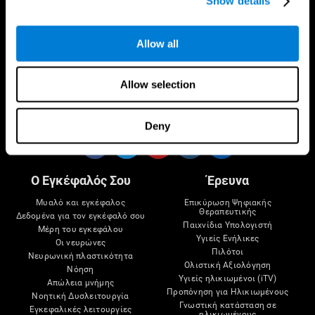
Show details
Allow all
Allow selection
Ακολούθησέ μας στο
Deny
Ο Εγκέφαλός Σου
Έρευνα
Μυαλό και εγκέφαλος
Επικύρωση Ψηφιακής
Θεραπευτικής
Δεδομένα για τον εγκέφαλό σου
Παιχνίδια Υπολογιστή
Μέρη του εγκεφάλου
Υγιείς Ενήλικες
Οι νευρώνες
Πιλότοι
Νευρωνική πλαστικότητα
Ολιστική Αξιολόγηση
Νόηση
Υγιείς ηλικιωμένοι (iTV)
Απώλεια μνήμης
Προπόνηση για Ηλικιωμένους
Νοητική Δυσλειτουργία
Γνωστική κατάσταση σε
Εγκεφαλικές λειτουργίες
ηλικιωμένους