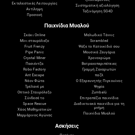
Εκτελεστικές Λειτουργίες
Συστηματική αξιολόγηση
Αντίληψη
Ταξινόμηση SG4D
Προσοχή
Παιχνίδια Μυαλού
Σκάκι Online
Μελωδικό Τέννις
Μίνι σταυρόλεξο
Scrambled
Fruit Frenzy
Ψάξε το Κατοικίδιό σου
Pipe Panic
Μουσικά Ζευγάρια
Crystal Miner
Χρονοχρώμα
Πασιέντζα
Βατραχοπεριπέτειες
Robo Factory
Γραμμή Ζαχαρωτών
Ant Escape
παζλ
Νέον Φώτα
Ο Εξερευνητής Πιγκουίνος
Τρέλανέ με
Ψηφία
Οπτικό Σταυρόλεξο
Zumbalú
Σύνδεσέ το
Επιτραπέζια παιχνίδια
Space Rescue
Διαδικτυακά παιχνίδια για τη
μνήμη
Χάος Μαθηματικών
Παιχνίδια Μυαλού
Μαρμάρινος Αγώνας
Ασκήσεις