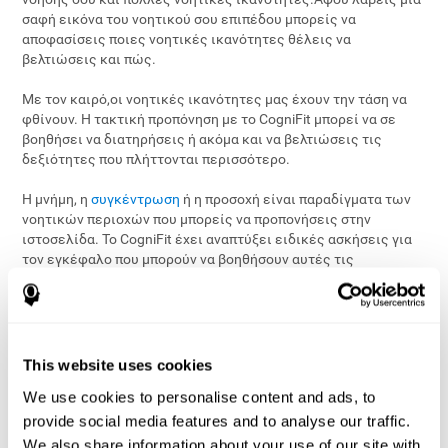
σαφή εικόνα του νοητικού σου επιπέδου μπορείς να
αποφασίσεις ποιες νοητικές ικανότητες θέλεις να
βελτιώσεις και πώς.
Με τον καιρό,οι νοητικές ικανότητες μας έχουν την τάση να
φθίνουν. Η τακτική προπόνηση με το CogniFit μπορεί να σε
βοηθήσει να διατηρήσεις ή ακόμα και να βελτιώσεις τις
δεξιότητες που πλήττονται περισσότερο.
Η μνήμη, η
συγκέντρωση
ή η προσοχή είναι παραδίγματα των
νοητικών περιοχών που μπορείς να προπονήσεις στην
ιστοσελίδα. Το CogniFit έχει αναπτύξει ειδικές ασκήσεις για
τον εγκέφαλο που μπορούν να βοηθήσουν αυτές τις
ικανότητες και να μετρήσουν το επίπεδό σου.
Στη σημερινή εποχή, η νοητική υγεία έχει γίνει ένας από τους
πιο σημαντικούς τομείς της έρευνας, αφού επηρεάζει σε
μεγάλο βαθμό το ποιοι είμαστε και τι μπορούμε να κάνουμε.
This website uses cookies
Έχουμε όλο και μεγαλύτερη επίγνωση της σημασίας του να
We use cookies to personalise content and ads, to
έχουμε μία καλή και ισχυρή νοητική υγεία.
provide social media features and to analyse our traffic.
Ξεκίνα τη νοητική σου αξιολόγηση και την εγκεφαλική
We also share information about your use of our site with