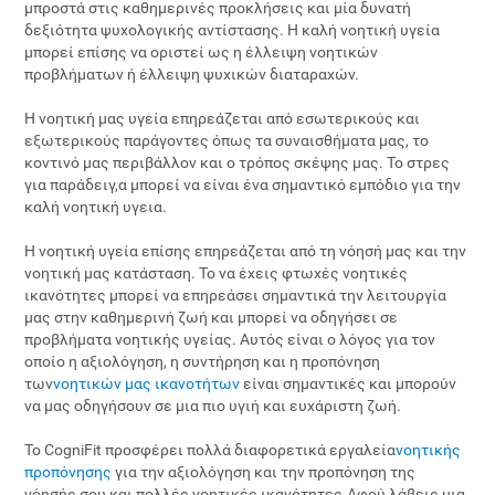
μπροστά στις καθημερινές προκλήσεις και μία δυνατή
δεξιότητα ψυχολογικής αντίστασης. Η καλή νοητική υγεία
μπορεί επίσης να οριστεί ως η έλλειψη νοητικών
προβλήματων ή έλλειψη ψυχικών διαταραχών.
Η νοητική μας υγεία επηρεάζεται από εσωτερικούς και
εξωτερικούς παράγοντες όπως τα συναισθήματα μας, το
κοντινό μας περιβάλλον και ο τρόπος σκέψης μας. Το στρες
για παράδειγ,α μπορεί να είναι ένα σημαντικό εμπόδιο για την
καλή νοητική υγεια.
Η νοητική υγεία επίσης επηρεάζεται από τη νόησή μας και την
νοητική μας κατάσταση. Το να έχεις φτωχές νοητικές
ικανότητες μπορεί να επηρεάσει σημαντικά την λειτουργία
μας στην καθημερινή ζωή και μπορεί να οδηγήσει σε
προβλήματα νοητικής υγείας. Αυτός είναι ο λόγος για τον
οποίο η αξιολόγηση, η συντήρηση και η προπόνηση
των
νοητικών μας ικανοτήτων
είναι σημαντικές και μπορούν
να μας οδηγήσουν σε μια πιο υγιή και ευχάριστη ζωή.
Το CogniFit προσφέρει πολλά διαφορετικά εργαλεία
νοητικής
προπόνησης
για την αξιολόγηση και την προπόνηση της
νόησής σου και πολλές νοητικές ικανότητες.Αφού λάβεις μια