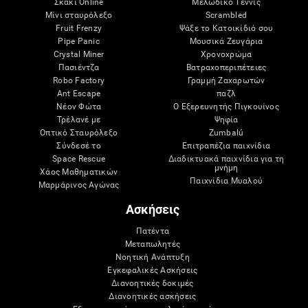
Σκάκι Online
Μελωδικό Τέννις
Μίνι σταυρόλεξο
Scrambled
Fruit Frenzy
Ψάξε το Κατοικίδιό σου
Pipe Panic
Μουσικά Ζευγάρια
Crystal Miner
Χρονοχρώμα
Πασιέντζα
Βατραχοπεριπέτειες
Robo Factory
Γραμμή Ζαχαρωτών
Ant Escape
παζλ
Νέον Φώτα
Ο Εξερευνητής Πιγκουίνος
Τρέλανέ με
Ψηφία
Οπτικό Σταυρόλεξο
Zumbalú
Σύνδεσέ το
Επιτραπέζια παιχνίδια
Space Rescue
Διαδικτυακά παιχνίδια για τη
μνήμη
Χάος Μαθηματικών
Παιχνίδια Μυαλού
Μαρμάρινος Αγώνας
Ασκήσεις
Πατέντα
Μεταπωλητές
Νοητική Ανάπτυξη
Εγκεφαλικές Ασκήσεις
Διανοητικές δοκιμές
Διανοητικές ασκήσεις