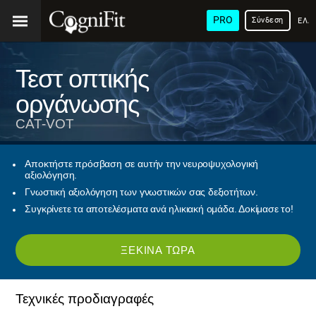
PRO
Σύνδεση
ΕΛΛ
Τεστ οπτικής
οργάνωσης
CAT-VOT
Αποκτήστε πρόσβαση σε αυτήν την νευροψυχολογική
αξιολόγηση.
Γνωστική αξιολόγηση των γνωστικών σας δεξιοτήτων.
Συγκρίνετε τα αποτελέσματα ανά ηλικιακή ομάδα. Δοκίμασε το!
ΞΕΚΊΝΑ ΤΏΡΑ
Τεχνικές προδιαγραφές