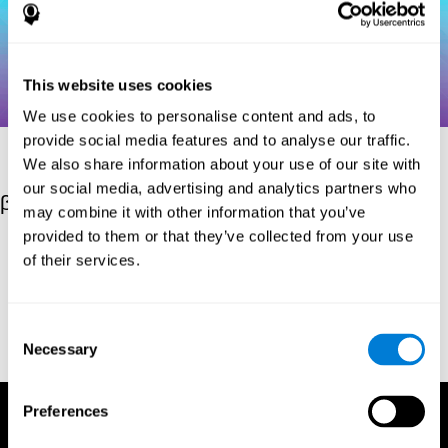
This website uses cookies
We use cookies to personalise content and ads, to
provide social media features and to analyse our traffic.
We also share information about your use of our site with
our social media, advertising and analytics partners who
βιβλιογραφικές αναφορές
may combine it with other information that you’ve
provided to them or that they’ve collected from your use
Hooper, H. E. (1983). Hooper Visual Organization Test Manual.
of their services.
Los Angeles, CA: Western Psychological Services.
Merten, T. (2004). A Short Version of the Hooper Visual
Organization Test: Reliability and Validity. Applied
Consent
neuropsychology, 11(2), 99-102.
Necessary
Selection
https://doi.org/10.1207/s15324826an1102_5
Preferences