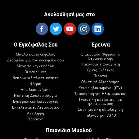
Ακολούθησέ μας στο
Ο Εγκέφαλός Σου
Έρευνα
Μυαλό και εγκέφαλος
Επικύρωση Ψηφιακής
Θεραπευτικής
Δεδομένα για τον εγκέφαλό σου
Παιχνίδια Υπολογιστή
Μέρη του εγκεφάλου
Υγιείς Ενήλικες
Οι νευρώνες
Πιλότοι
Νευρωνική πλαστικότητα
Ολιστική Αξιολόγηση
Νόηση
Υγιείς ηλικιωμένοι (iTV)
Απώλεια μνήμης
Προπόνηση για Ηλικιωμένους
Νοητική Δυσλειτουργία
Γνωστική κατάσταση σε
Εγκεφαλικές λειτουργίες
ηλικιωμένους
Εκτελεστικές Λειτουργίες
Συστηματική αξιολόγηση
Αντίληψη
Ταξινόμηση SG4D
Προσοχή
Παιχνίδια Μυαλού