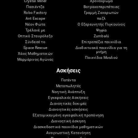
Crystal Miner
Χρονοχρώμα
Πασιέντζα
Βατραχοπεριπέτειες
Robo Factory
Γραμμή Ζαχαρωτών
Ant Escape
παζλ
Νέον Φώτα
Ο Εξερευνητής Πιγκουίνος
Τρέλανέ με
Ψηφία
Οπτικό Σταυρόλεξο
Zumbalú
Σύνδεσέ το
Επιτραπέζια παιχνίδια
Space Rescue
Διαδικτυακά παιχνίδια για τη
μνήμη
Χάος Μαθηματικών
Παιχνίδια Μυαλού
Μαρμάρινος Αγώνας
Ασκήσεις
Πατέντα
Μεταπωλητές
Νοητική Ανάπτυξη
Εγκεφαλικές Ασκήσεις
Διανοητικές δοκιμές
Διανοητικές ασκήσεις
Εξατομικευμένη εγκεφαλική προπόνηση
Διανοητική άσκηση
Διασκεδαστικά παιχνίδια μαθηματικών
Αναγνωστική Κατανόηση