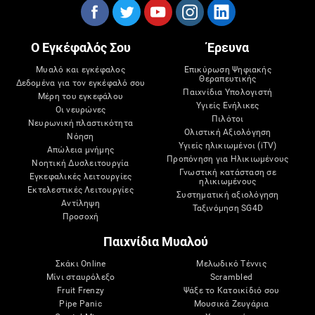
Ο Εγκέφαλός Σου
Έρευνα
Μυαλό και εγκέφαλος
Επικύρωση Ψηφιακής
Θεραπευτικής
Δεδομένα για τον εγκέφαλό σου
Παιχνίδια Υπολογιστή
Μέρη του εγκεφάλου
Υγιείς Ενήλικες
Οι νευρώνες
Πιλότοι
Νευρωνική πλαστικότητα
Ολιστική Αξιολόγηση
Νόηση
Υγιείς ηλικιωμένοι (iTV)
Απώλεια μνήμης
Προπόνηση για Ηλικιωμένους
Νοητική Δυσλειτουργία
Γνωστική κατάσταση σε
Εγκεφαλικές λειτουργίες
ηλικιωμένους
Εκτελεστικές Λειτουργίες
Συστηματική αξιολόγηση
Αντίληψη
Ταξινόμηση SG4D
Προσοχή
Παιχνίδια Μυαλού
Σκάκι Online
Μελωδικό Τέννις
Μίνι σταυρόλεξο
Scrambled
Fruit Frenzy
Ψάξε το Κατοικίδιό σου
Pipe Panic
Μουσικά Ζευγάρια