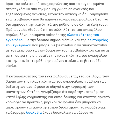
όρια του πολιτισμού τους,περνώντας από το συγκεκριμένο
στο παγκόσμιο από την μερική γνώση σε ανοιχτές και
εξελισσόμενες γνώσεις, έχουν την ανάγκη να δημιουργήσουν
ένα περιβάλλον που θα παράγει ισχυρότερα μυαλά σε θέση να
διατηρήσουν την ικανότητά της μάθησης σε όλη τη ζωή τους.
Πρέπει να δεχθούμε ότι η καταλληλότητα του εγκεφάλου
περιλαμβάνει ορισμένα επίπεδα της
πλαστικότητας του
εγκεφάλου
με την δέουσα σημασία όπως και της
λειτουργίας
του εγκεφάλου
που μπορεί νε βελτιωθεί ή να αποκατασταθεί
με τον χειρισμό των επιδράσεων του περιβάλλοντος και αυτή
με τη σειρά της επηρεάζει την πλαστικότητα του εγκεφάλου
και την ικανότητα μάθησης σε έναν ατέλειωτο βιρτουόζο
κύκλο.
Η καταλληλότητας του εγκεφάλου συνεπάγεται ότι λόγω των
θαυμάτων της πλαστικότητας του εγκεφάλου, η μάθηση των
δεξιοτήτων αναπόφευκτα οδηγεί στην κυριαρχή των
ικανοτήτων. Ωστόσο, γνωρίζουμε ότι παρά την κατοχή μιας
κατάλληλης νοημοσύνης και εκπαίδευσης και έχοντας αρκετό
χρόνο για να πρακτική, μερικοί άνθρωποι δεν μπορούν να
αποκτήσουν τις ικανότητεςπου διδάχτηκαν. Για παράδειγμα,
τα άτομα με
δυσλεξία
έχουν δυσκολίες να μάθουν να