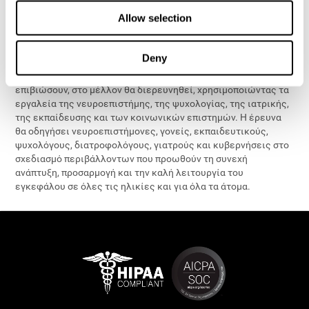
Η μεγαλύτερη πρόκληση για την εγκυρότητα της έννοιας της
Allow selection
καταλληλότητας του εγκεφάλου είναι αυτή που τοποθετείται
στην έλειψη ελπίδας που σχετίζεται με νευροεκφυλιστικές
ασθένειες όπως το Αλτσχάιμερ. Αν όλα τα ανθρώπινα μυαλά
Deny
μπορούν να επιτύχουν την καταλληλότητα και να συνεχίσουν
να μαθαίνουν και να αναπτύσσονται προκειμένου να
επιβιώσουν, στο μέλλον θα διερευνηθεί, χρησιμοποιώντας τα
εργαλεία της νευροεπιστήμης, της ψυχολογίας, της ιατρικής,
της εκπαίδευσης και των κοινωνικών επιστημών. Η έρευνα
θα οδηγήσει νευροεπιστήμονες, γονείς, εκπαιδευτικούς,
ψυχολόγους, διατροφολόγους, γιατρούς και κυβερνήσεις στο
σχεδιασμό περιβάλλοντων που προωθούν τη συνεχή
ανάπτυξη, προσαρμογή και την καλή λειτουργία του
εγκεφάλου σε όλες τις ηλικίες και για όλα τα άτομα.