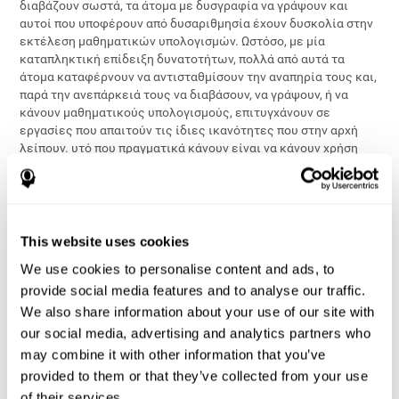
διαβάζουν σωστά, τα άτομα με δυσγραφία να γράψουν και
αυτοί που υποφέρουν από δυσαριθμησία έχουν δυσκολία στην
εκτέλεση μαθηματικών υπολογισμών. Ωστόσο, με μία
καταπληκτική επίδειξη δυνατοτήτων, πολλά από αυτά τα
άτομα καταφέρνουν να αντισταθμίσουν την αναπηρία τους και,
παρά την ανεπάρκειά τους να διαβάσουν, να γράψουν, ή να
κάνουν μαθηματικούς υπολογισμούς, επιτυγχάνουν σε
εργασίες που απαιτούν τις ίδιες ικανότητες που στην αρχή
λείπουν. υτό που πραγματικά κάνουν είναι να κάνουν χρήση
των εργαλείων που παρέχονται από το περιβάλλον τους,
αντισταθμίζοντας έτσι την αδυναμία του εγκεφάλου να
κυριαρχήσει μια συγκεκριμένη ικανότητα. Για παράδειγμα, ένα
άτομο με δυσλεξία καθοδηγείται θα καθοδησήσει την
ανάγνωσή του ακούγοντας τις προφορικές αναγνώσεις που
This website uses cookies
γίνονται από τους γονείς και τους δασκάλους. Ο εγκέφαλός
We use cookies to personalise content and ads, to
του μαθαίνει να επεξεργάζεται την γραπτή γλώσσα με έναν
provide social media features and to analyse our traffic.
ριζικά διαφορετικό τρόπο από τα μυαλά των άλλων, που
μπορούν να αποκωδικοποιούν τα γράμματα και τους ήχους για
We also share information about your use of our site with
λογαριασμό τους.Η αντιστάθμιση αυτή θα πραγματοποιείται
our social media, advertising and analytics partners who
για πάντα και όταν το περιβάλλον (γονείς, σχολεία,
may combine it with other information that you’ve
βιβλιοθήκες, εκδότες) παρέχει αρκετό υλικό για ανάγνωση
provided to them or that they’ve collected from your use
από το στόμα. Ως εκ τούτου,η καταλληλότητα του εγκεφάλου
of their services.
περιλαμβάνει την ικανότητα να βασίζονται σε περισσότερα