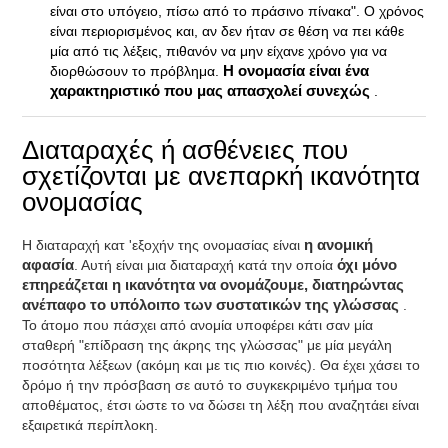
είναι στο υπόγειο, πίσω από το πράσινο πίνακα". Ο χρόνος
είναι περιορισμένος και, αν δεν ήταν σε θέση να πει κάθε
μία από τις λέξεις, πιθανόν να μην είχανε χρόνο για να
διορθώσουν το πρόβλημα.
Η ονομασία είναι ένα
χαρακτηριστικό που μας απασχολεί συνεχώς
.
Διαταραχές ή ασθένειες που
σχετίζονται με ανεπαρκή ικανότητα
ονομασίας
Η διαταραχή κατ 'εξοχήν της ονομασίας είναι
η ανομική
αφασία
. Αυτή είναι μια διαταραχή κατά την οποία
όχι μόνο
επηρεάζεται η ικανότητα να ονομάζουμε, διατηρώντας
ανέπαφο το υπόλοιπο των συστατικών της γλώσσας
.
Το άτομο που πάσχει από ανομία υποφέρει κάτι σαν μία
σταθερή "επίδραση της άκρης της γλώσσας" με μία μεγάλη
ποσότητα λέξεων (ακόμη και με τις πιο κοινές). Θα έχει χάσει το
δρόμο ή την πρόσβαση σε αυτό το συγκεκριμένο τμήμα του
αποθέματος, έτσι ώστε το να δώσει τη λέξη που αναζητάει είναι
εξαιρετικά περίπλοκη.