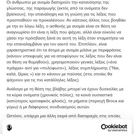
Οι άνθρωποι με ανομία διατηρούν την κατανόησης της
γλώσσας, της παραγωγής (εκτός από τα ονόματα δεν
βρίσκουν), την επανάληψη και τη γνώση για τις λέξεις που
προσπαθούν να προκαλέσουν. Αν κάποιος άλλος τους βοηθάει
με την εν λόγω λέξη, ο ασθενής με ανομία είναι σε θέση να
αναγνωρίσει ότι είναι η λέξη που ψάχνει, αλλά είναι εύκολο να
χάσει την πρόσβαση ξανά σε αυτή τη λέξη όταν σταματήσει να
την επαναλαμβάνει για τον εαυτό του. Επιπλέον, είναι
χαρακτηριστικό ότι τα άτομα με ανομία μιλάνε με περιφράσεις
(κάνουν υπεκφυγές για να αποφύγουν τις λέξεις που δεν είναι
σε θέση να θυμηθούν), χρησιμοποιούν γενικές λέξεις («ένα
πράγμα» αντί για «πολύφωτο»), λέξεις συμπλήρωσης ("Ναι,
καλά, ξέρεις ») και το κάνουν με παύσεις (στις οποίες θα
ψάχνουν για τις πιο κατάλληλες λέξεις).
Ανάλογα με τη θέση της βλάβης μπορεί να έχουν δυσκολίες με
τα κύρια ονόματα (χρονικός πόλος), τα κοινά ουσιαστικά
(κατώτερος κροταφικός φλοιός), τα ρήματα (περιοχή Broca και
γύρω) ή με διάφορους συνδυασμούς αυτών.
Ωστόσο, υπάρχει μια άλλη σειρά από διαταραχές στις οποίες
επηρεάζεται η ονομασία, αν και μεταβάλλεται μαζί με άλλες
λειτουργίες. Είναι παθολογίες, όπως
η Νόσος του Alzheimer,
η Ειδική Διαταραχή Απομείωσης Γλώσσας (SLI) ή