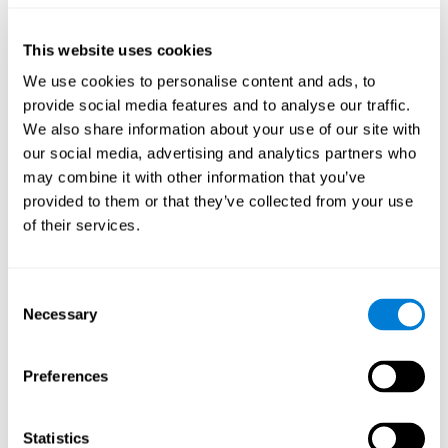
σημασιολογική άνοια
.
Παρά το γεγονός ότι εμφανίζονται προβλήματα της Ονομασίας
This website uses cookies
στην σημασιολογική άνοια, δεν είναι το ίδιο πράγμα. Ως εκ
We use cookies to personalise content and ads, to
τούτου, δεν πρέπει να συγχέουμε τα προβλήματα της
provide social media features and to analyse our traffic.
Ονομασίας με τη σημασιολογική άνοια. Σε αυτή την περίπτωση,
We also share information about your use of our site with
αυτό που συμβαίνει είναι ότι το άτομο χάνει τις ήδη κεκτημένες
πληροφορίες στο σημασιολογικό απόθεμα, όχι την πρόσβαση
our social media, advertising and analytics partners who
στο απόθεμα. Έτσι, το άτομο δεν είναι σε θέση να παρέχει
may combine it with other information that you’ve
κάποια πληροφορία (ίσως πολύ γενικές πληροφορίες) για τη
provided to them or that they’ve collected from your use
λέξη που προσπαθεί να πει.
of their services.
Επιπλέον, στην
δυσλεξία ή στη διαταραχή ελλειμματικής
προσοχής με υπερκινητικότητα (ΔΕΠΥ)
, μπορούν επίσης
να προκληθούν προβλήματα στην ονομασία των λέξεων ή την
Consent
ταχύτητα με την οποία εκτελεί το έργο αυτό.
Necessary
Selection
Πως να μετρήσουμε και να
αξιολογήσουμε την ικανότητα της
Preferences
ονομασίας;
Statistics