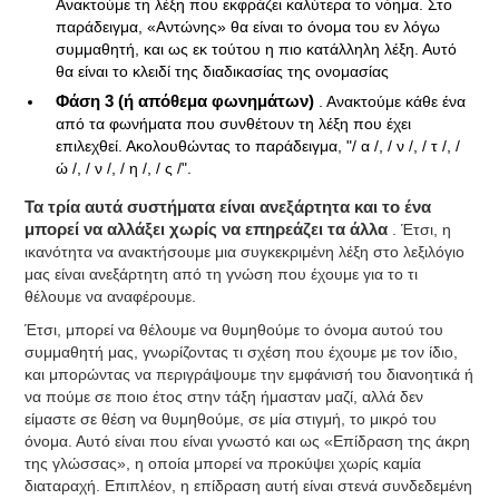
Ανακτούμε τη λέξη που εκφράζει καλύτερα το νόημα. Στο
παράδειγμα, «Αντώνης» θα είναι το όνομα του εν λόγω
συμμαθητή, και ως εκ τούτου η πιο κατάλληλη λέξη. Αυτό
θα είναι το κλειδί της διαδικασίας της ονομασίας
Φάση 3 (ή απόθεμα φωνημάτων)
. Ανακτούμε κάθε ένα
από τα φωνήματα που συνθέτουν τη λέξη που έχει
επιλεχθεί. Ακολουθώντας το παράδειγμα, "/ α /, / ν /, / τ /, /
ώ /, / ν /, / η /, / ς /".
Τα τρία αυτά συστήματα είναι ανεξάρτητα και το ένα
μπορεί να αλλάξει χωρίς να επηρεάζει τα άλλα
. Έτσι, η
ικανότητα να ανακτήσουμε μια συγκεκριμένη λέξη στο λεξιλόγιο
μας είναι ανεξάρτητη από τη γνώση που έχουμε για το τι
θέλουμε να αναφέρουμε.
Έτσι, μπορεί να θέλουμε να θυμηθούμε το όνομα αυτού του
συμμαθητή μας, γνωρίζοντας τι σχέση που έχουμε με τον ίδιο,
και μπορώντας να περιγράψουμε την εμφάνισή του διανοητικά ή
να πούμε σε ποιο έτος στην τάξη ήμασταν μαζί, αλλά δεν
είμαστε σε θέση να θυμηθούμε, σε μία στιγμή, το μικρό του
όνομα. Αυτό είναι που είναι γνωστό και ως «Επίδραση της άκρη
της γλώσσας», η οποία μπορεί να προκύψει χωρίς καμία
διαταραχή. Επιπλέον, η επίδραση αυτή είναι στενά συνδεδεμένη