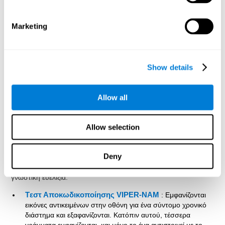
Η ονομασία είναι κρίσιμης σημασίας για την επικοινωνία και τη
μάθηση. Είναι το κλειδί για την αποτελεσματικότητα και τη
γλωσσική κατανόηση. Σε οποιαδήποτε κατάσταση όπου θα
Marketing
πρέπει να αναφερθούμε σε κάτι, θα χρησιμοποιήσουμε την
ονομασία.
Μέσω μίας
πλήρους νευροψυχολογικής αξιολόγησης
μπορεί να
εκτιμηθεί με αποτελεσματικό και αξιόπιστο τρόπο μία μακρά
Show details
σειρά γνωστικών λειτουργιών, συμπεριλαμβανομένης της
ικανότητας της ονομασίας. Συγκεκριμένα, για να αξιολογηθεί η
ικανότητα της ονοματοδοσίας, διαθέτουμε διαφορετικές
Allow all
επικυρωμένες ασκήσεις, οι οποίες επιτρέπουν την ακριβή
εκτίμηση της ικανότητας του χρήστη να ονομάζει λέξεις. Οι
Allow selection
δοκιμές για την αξιολόγηση της γνωστικής ικανότητας είναι
εμπνευσμένες από τις ασκήσεις των NEPSY, Korkman, Kirk και
Kemp (1998). Με αυτές τις ασκήσεις, πέρα από τη ικανότητα
Deny
της ονοματοδοσίας, υπολογίζεται επίσης η οπτική αντίληψη, ο
χρόνος απόκρισης, η μνήμη με βάση τα συμφραζόμενα και η
γνωστική ευελιξία.
Tεστ Αποκωδικοποίησης VIPER-ΝΑΜ
: Εμφανίζονται
εικόνες αντικειμένων στην οθόνη για ένα σύντομο χρονικό
διάστημα και εξαφανίζονται. Κατόπιν αυτού, τέσσερα