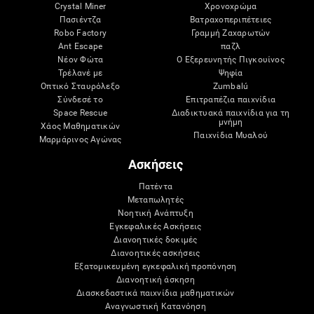
Crystal Miner
Χρονοχρώμα
Πασιέντζα
Βατραχοπεριπέτειες
Robo Factory
Γραμμή Ζαχαρωτών
Ant Escape
παζλ
Νέον Φώτα
Ο Εξερευνητής Πιγκουίνος
Τρέλανέ με
Ψηφία
Οπτικό Σταυρόλεξο
Zumbalú
Σύνδεσέ το
Επιτραπέζια παιχνίδια
Space Rescue
Διαδικτυακά παιχνίδια για τη
μνήμη
Χάος Μαθηματικών
Παιχνίδια Μυαλού
Μαρμάρινος Αγώνας
Ασκήσεις
Πατέντα
Μεταπωλητές
Νοητική Ανάπτυξη
Εγκεφαλικές Ασκήσεις
Διανοητικές δοκιμές
Διανοητικές ασκήσεις
Εξατομικευμένη εγκεφαλική προπόνηση
Διανοητική άσκηση
Διασκεδαστικά παιχνίδια μαθηματικών
Αναγνωστική Κατανόηση