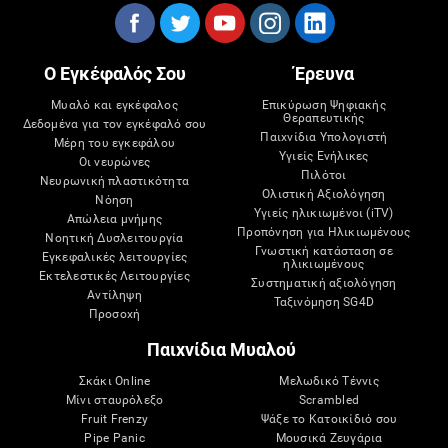
Ο Εγκέφαλός Σου
Έρευνα
Μυαλό και εγκέφαλος
Επικύρωση Ψηφιακής
Θεραπευτικής
Δεδομένα για τον εγκέφαλό σου
Παιχνίδια Υπολογιστή
Μέρη του εγκεφάλου
Υγιείς Ενήλικες
Οι νευρώνες
Πιλότοι
Νευρωνική πλαστικότητα
Ολιστική Αξιολόγηση
Νόηση
Υγιείς ηλικιωμένοι (iTV)
Απώλεια μνήμης
Προπόνηση για Ηλικιωμένους
Νοητική Δυσλειτουργία
Γνωστική κατάσταση σε
Εγκεφαλικές λειτουργίες
ηλικιωμένους
Εκτελεστικές Λειτουργίες
Συστηματική αξιολόγηση
Αντίληψη
Ταξινόμηση SG4D
Προσοχή
Παιχνίδια Μυαλού
Σκάκι Online
Μελωδικό Τέννις
Μίνι σταυρόλεξο
Scrambled
Fruit Frenzy
Ψάξε το Κατοικίδιό σου
Pipe Panic
Μουσικά Ζευγάρια