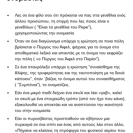
Λες σε ένα φίλο σου ότι πρόκειται να πας στα γενέθλια ενός
άλλου προσώπου, τη στιγμή που λες ποιος είναι ο
γενεθλίων ( "Είναι τα γενέθλια του Pepe"),
χρησιμοποιώντας την ονομασία.
Όταν σε ένα διαγώνισμα υπάρχει η ερώτηση σε ποια πόλη
βρίσκεται ο Πύργος του Άιφελ, ψάχνεις για το όνομα στο
αποθεματικό λεξικό και απαντάς με το όνομα του εκφράζει
την πόλη ( «ο Πύργος του Άιφελ στο Παρίσι").
Σε ένα σταυρόλεξο υπάρχει η ερώτηση "συναίσθημα της
θλίψης, της τρυφερότητας και της ταυτοποίηση με τα δεινά
κάποιου", όταν ΄βάζεις το όνομα αυτού του συναισθήματος
( "Συμπόνια"), το ονοματίζεις.
Εάν ένα μικρό παιδί δείχνει ένα σκυλί και λέει «γαβ», καλεί
το σκυλί με ένα στοιχειώδη τρόπο (από τον ήχο που κάνει),
εξακολουθεί να αποκτάει και να αναπτύσσει την ικανότητά
του στην ονομασία.
Εάν οι πυροσβέστες προσπαθούν να σβήσουν μια
πυρκαγιά σε ένα σπίτι και ένας από αυτούς λέει στον άλλο,
«Πήγαινε να κλείσεις τη στρόφιγγα του φυσικού αερίου που