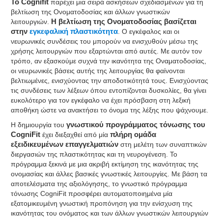
Το Cognifit
παρέχει μια σειρά ασκήσεων σχεδιασμένων για τη
βελτίωση της Ονοματοδοσίας και άλλων γνωστικών
λειτουργιών.
Η βελτίωση της Ονοματοδοσίας βασίζεται
στην
εγκεφαλική πλαστικότητα
. Ο εγκέφαλος και οι
νευρωνικές συνδέσεις του μπορούν να ενισχυθούν μέσω της
χρήσης λειτουργιών που εξαρτώνται από αυτές. Με αυτόν τον
τρόπο, αν εξασκούμε συχνά την ικανότητα της Οναματοδοσίας,
οι νευρωνικές βάσεις αυτής της λειτουργίας θα φαίνονται
βελτιωμένες, ενισχύοντας την αποδοτικότητά τους. Ενισχύοντας
τις συνδέσεις των λέξεων όπου εντοπίζονται δυσκολίες, θα γίνει
ευκολότερο για τον εγκέφαλο να έχει πρόσβαση στη λεξική
αποθήκη ώστε να ανακτήσει το όνομα της λέξης που ψάχνουμε.
Η δημιουργία του
γνωστικού προγράμματος τόνωσης του
CogniFit
έχει διεξαχθεί από μία
πλήρη ομάδα
εξειδικευμένων επαγγελματιών
στη μελέτη των συναπτικών
διεργασιών της πλαστικότητας και τη νευρογένεση. Το
πρόγραμμα ξεκινά με μια ακριβή εκτίμηση της ικανότητας της
ονομασίας και άλλες βασικές γνωστικές λειτουργίες. Με βάση τα
αποτελέσματα της αξιολόγησης, το γνωστικό πρόγραμμα
τόνωσης CogniFit προσφέρει αυτοματοποιημένα μία
εξατομικευμένη γνωστική προπόνηση για την ενίσχυση της
ικανότητας του ονόματος και των άλλων γνωστικών λειτουργιών