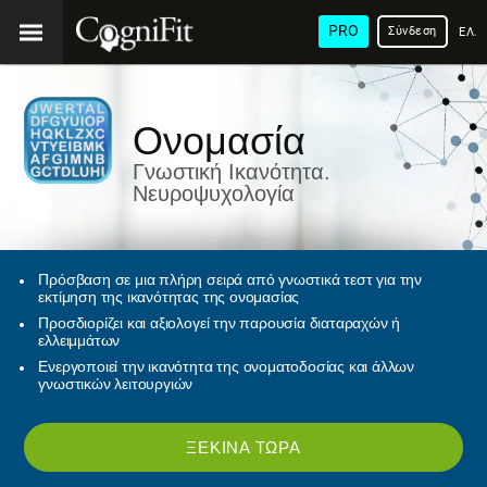
PRO
Σύνδεση
ΕΛΛ
Ονομασία
Γνωστική Ικανότητα.
Νευροψυχολογία
Πρόσβαση σε μια πλήρη σειρά από γνωστικά τεστ για την
εκτίμηση της ικανότητας της ονομασίας
Προσδιορίζει και αξιολογεί την παρουσία διαταραχών ή
ελλειμμάτων
Ενεργοποιεί την ικανότητα της ονοματοδοσίας και άλλων
γνωστικών λειτουργιών
ΞΕΚΊΝΑ ΤΏΡΑ