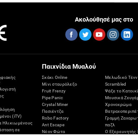
Ακολούθησέ μας στο
Παιχνίδια Μυαλού
ηφιακής
Σκάκι Online
Μελωδικό Τένν
ς
Μίνι σταυρόλεξο
Scrambled
ολογιστή
Fruit Frenzy
Ψάξε το Κατοικ
ες
Pipe Panic
Μουσικά Ζευγά
Crystal Miner
Χρονοχρώμα
ολόγηση
Πασιέντζα
Βατραχοπεριπέ
μένοι (iTV)
Robo Factory
Γραμμή Ζαχαρω
α Ηλικιωμένους
Ant Escape
παζλ
άσταση σε
Νέον Φώτα
Ο Εξερευνητής 
ς