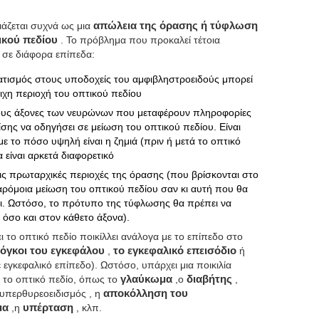
ιάζεται συχνά ως μια
απώλεια της όρασης ή τύφλωση
τικού πεδίου
. Το πρόβλημα που προκαλεί τέτοια
 σε διάφορα επίπεδα:
ατισμός στους υποδοχείς του αμφιβληστροειδούς μπορεί
ιχη περιοχή του οπτικού πεδίου
τους άξονες των νευρώνων που μεταφέρουν πληροφορίες
ίσης να οδηγήσει σε μείωση του οπτικού πεδίου. Είναι
με το πόσο υψηλή είναι η ζημιά (πριν ή μετά το οπτικό
είναι αρκετά διαφορετικό
τις πρωταρχικές περιοχές της όρασης (που βρίσκονται στο
παρόμοια μείωση του οπτικού πεδίου σαν κι αυτή που θα
ι. Ωστόσο, το πρότυπο της τύφλωσης θα πρέπει να
 όσο και στον κάθετο άξονα).
ι το οπτικό πεδίο ποικίλλει ανάλογα με το επίπεδο στο
όγκοι του εγκεφάλου
,
το εγκεφαλικό επεισόδιο
ή
 εγκεφαλικό επίπεδο). Ωστόσο, υπάρχει μια ποικιλία
το οπτικό πεδίο, όπως το
γλαύκωμα
,ο
διαβήτης
,
 υπερθυρεοειδισμός , η
αποκόλληση του
μα
,η
υπέρταση
, κλπ.