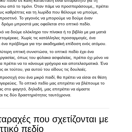
ικό πεδίο σε καλή κατάσταση είναι απαραίτητο για τη
σω από το τιμόνι. Όταν πάμε να προσπεράσουμε,, πρέπει
υς καθρέπτες και τη λωρίδα που θέλουμε να μπούμε,
ροστινό. Το γεγονός να μπορούμε να δούμε έναν
 δρόμο μπροστά μας οφείλεται στο οπτικό πεδίο.
κό να δούμε ολόκληρο τον πίνακα ή το βιβλίο με μια ματιά
τομέρειες. Χωρίς τις κατάλληλες προσαρμογές, ένα
αι ένα πρόβλημα για την ακαδημαϊκή επίδοση ενός ατόμου.
αλύτερη οπτική συνιστώσα, το οπτικό πεδίο έχει ένα
εργασίας, όπως του φύλακα ασφαλείας, πρέπει όχι μόνο να
α πρέπει να το κάνουμε γρήγορα και αποτελεσματικά. Ένα
ς εκ τούτου, για αυτού του είδους τις δουλειές.
ν προσοχή σου ένα μικρό παιδί, θα πρέπει να είσαι σε θέση
μαγειρεύεις. Το οπτικό πεδίο μας επιτρέπει να βλέπουμε το
ας στο φαγητό, δηλαδή, μας επιτρέπει να είμαστε
αι τις δύο δραστηριότητες ταυτόχρονα.
ταραχές που σχετίζονται με
τικό πεδίο