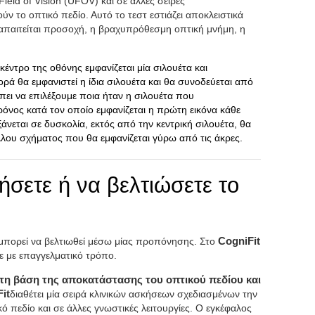
Field of Vision (UFOV) και σε άλλες σειρές
ν το οπτικό πεδίο. Αυτό το τεστ εστιάζει αποκλειστικά
 απαιτείται προσοχή, η βραχυπρόθεσμη οπτική μνήμη, η
 κέντρο της οθόνης εμφανίζεται μία σιλουέτα και
ρά θα εμφανιστεί η ίδια σιλουέτα και θα συνοδεύεται από
έπει να επιλέξουμε ποια ήταν η σιλουέτα που
όνος κατά τον οποίο εμφανίζεται η πρώτη εικόνα κάθε
άνεται σε δυσκολία, εκτός από την κεντρική σιλουέτα, θα
λου σχήματος που θα εμφανίζεται γύρω από τις άκρες.
σετε ή να βελτιώσετε το
, μπορεί να βελτιωθεί μέσω μίας προπόνησης. Στο
CogniFit
ε με επαγγελματικό τρόπο.
 τη βάση της αποκατάστασης του οπτικού πεδίου και
it
διαθέτει μία σειρά κλινικών ασκήσεων σχεδιασμένων την
 πεδίο και σε άλλες γνωστικές λειτουργίες. Ο εγκέφαλος