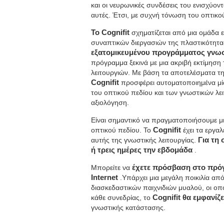
και οι νευρωνικές συνδέσεις του ενισχύον
αυτές. Έτσι, με συχνή τόνωση του οπτικού
To Cognifit
σχηματίζεται από μια ομάδα 
συναπτικών διεργασιών της πλαστικότητας
εξατομικευμένου προγράμματος γνω
πρόγραμμα ξεκινά με μια ακριβή εκτίμησ
λειτουργιών. Με βάση τα αποτελέσματα τ
Cognifit
προσφέρει αυτοματοποιημένα μί
του οπτικού πεδίου και των γνωστικών λε
αξιολόγηση.
Είναι σημαντικό να πραγματοποιήσουμε μι
οπτικού πεδίου. Το
Cognifit
έχει τα εργα
αυτής της γνωστικής λειτουργίας.
Για τη 
ή τρεις ημέρες την εβδομάδα
.
Μπορείτε να
έχετε πρόσβαση στο πρόγ
Internet
.Υπάρχει μια μεγάλη ποικιλία απ
διασκεδαστικών παιχνιδιών μυαλού, οι οπο
κάθε συνεδρίας, το
Cognifit θα εμφανίζ
γνωστικής κατάστασης.