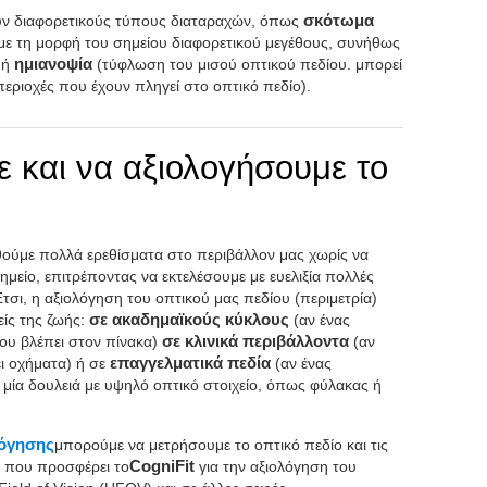
υν διαφορετικούς τύπους διαταραχών, όπως
σκότωμα
 με τη μορφή του σημείου διαφορετικού μεγέθους, συνήθως
 ή
ημιανοψία
(τύφλωση του μισού οπτικού πεδίου. μπορεί
περιοχές που έχουν πληγεί στο οπτικό πεδίο).
 και να αξιολογήσουμε το
φθούμε πολλά ερεθίσματα στο περιβάλλον μας χωρίς να
σημείο, επιτρέποντας να εκτελέσουμε με ευελιξία πολλές
τσι, η αξιολόγηση του οπτικού μας πεδίου (περιμετρία)
είς της ζωής:
σε ακαδημαϊκούς κύκλους
(αν ένας
που βλέπει στον πίνακα)
σε κλινικά περιβάλλοντα
(αν
ι οχήματα) ή σε
επαγγελματικά πεδία
(αν ένας
 μία δουλειά με υψηλό οπτικό στοιχείο, όπως φύλακας ή
λόγησης
μπορούμε να μετρήσουμε το οπτικό πεδίο και τις
τ που προσφέρει το
CogniFit
για την αξιολόγηση του