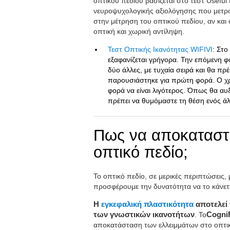
οπτικού πεδίου βασίζεται στο τεστ Useful 
νευροψυχολογικής αξιολόγησης που μετρού
στην μέτρηση του οπτικού πεδίου, αν και
οπτική και χωρική αντίληψη.
Τεστ Οπτικής Ικανότητας WIFIVI
: Στο
εξαφανίζεται γρήγορα. Την επόμενη φο
δύο άλλες, με τυχαία σειρά και θα πρ
παρουσιάστηκε για πρώτη φορά. Ο χρ
φορά να είναι λιγότερος. Όπως θα αυξ
πρέπει να θυμόμαστε τη θέση ενός άλ
Πως να αποκαταστή
οπτικό πεδίο;
Το οπτικό πεδίο, σε μερικές περιπτώσεις
προσφέρουμε την δυνατότητα να το κάνετ
Η
εγκεφαλική πλαστικότητα
αποτελεί
των γνωστικών ικανοτήτων
. Το
CogniF
αποκατάσταση των ελλειμμάτων στο οπτικό