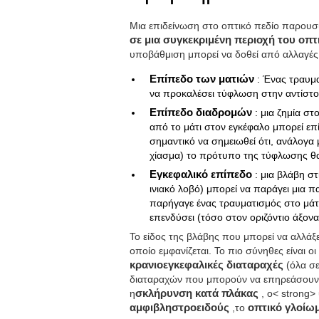
Μια επιδείνωση στο οπτικό πεδίο παρουσ
σε μια συγκεκριμένη περιοχή του οπ
υποβάθμιση μπορεί να δοθεί από αλλαγές
Eπίπεδο των ματιών
: Ένας τραυμ
να προκαλέσει τύφλωση στην αντίστο
Eπίπεδο διαδρομών
: μια ζημία σ
από το μάτι στον εγκέφαλο μπορεί επ
σημαντικό να σημειωθεί ότι, ανάλογα 
χίασμα) το πρότυπο της τύφλωσης θα 
Εγκεφαλικό επίπεδο
: μια βλάβη σ
ινιακό λοβό) μπορεί να παράγει μια 
παρήγαγε ένας τραυματισμός στο μάτ
επενδύσει (τόσο στον οριζόντιο άξονα
Το είδος της βλάβης που μπορεί να αλλάξε
οποίο εμφανίζεται. Το πιο σύνηθες είναι οι
κρανιοεγκεφαλικές διαταραχές
(όλα σε
διαταραχών που μπορούν να επηρεάσουν 
η
σκλήρυνση κατά πλάκας
, ο< strong>
αμφιβληστροειδούς
,το
οπτικό γλοίω