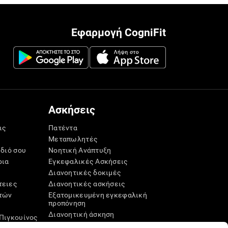
Εφαρμογή CogniFit
Ασκήσεις
ις
Πατέντα
Μεταπωλητές
ίδιό σου
Νοητική Ανάπτυξη
ρια
Εγκεφαλικές Ασκήσεις
Διανοητικές δοκιμές
τειες
Διανοητικές ασκήσεις
τών
Εξατομικευμένη εγκεφαλική
προπόνηση
Διανοητική άσκηση
Πιγκουίνος
Διασκεδαστικά παιχνίδια