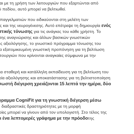
ται με τη χρήση των λειτουργιών που εξαρτώνται από
 πεδίου, αυτό μπορεί να βελτιωθεί.
επαγγελματιών που ειδικεύονται στη μελέτη των
 και της νευρογένεσης. Αυτό επέτρεψε τη δημιουργία
ενός
στικής τόνωσης
για τις ανάγκες του κάθε χρήστη. Το
η της αναγνώρισης και άλλων βασικών γνωστικών
ης αξιολόγησης, το γνωστικό πρόγραμμα τόνωσης του
α εξατομικευμένη γνωστική προπόνηση για τη βελτίωση
ιτουργιών που κρίνονται αναγκαίες σύμφωνα με την
α σταθερή και κατάλληλη εκπαίδευση για τη βελτίωση του
λεία αξιολόγησης και αποκατάστασης για τη βελτιστοποίηση
σωστή διέγερση χρειάζονται 15 λεπτά την ημέρα, δύο
ραμμα CogniFit για τη γνωστική διέγερση μέσω
ό διαδραστικές δραστηριότητες με τη μορφή
ίες μπορεί να γίνουν από τον υπολογιστή. Στο τέλος της
ει ένα λεπτομερές γράφημα με την πρόοδο
της