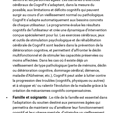
cérébraux de CogniFit s’adaptent, dans la mesure du
possible, aux limitations et déficits cognitifs qui peuvent
surgir au cours d’un vieillissement normal ou pathologique.
CogniFit s’adapte automatiquement aux besoins concrets
de chaque utilisateur. Le programme évalue les résultats
cognitifs de l’utilisateur et crée une dynamique d’intervention
conçue spécialement pour lui. Les exercices cérébraux, jeux
et outils de stimulation psychologique et de réhabilitation
cérébrale de CogniFit sont leaders dans la prévention de la
détérioration cognitive, et permettent d’affronter le déclin
multifonctionnel et de stimuler les capacités préservées ou
moins affectées. Dans les cas où il existe déjà un
vieillissement de type pathologique (perte de mémoire, déclin
ou détérioration cognitive, dommage cérébral, démence,
maladie d’Alzheimer, etc.), CogniFit peut aider à lutter contre
la progression des troubles (cognitifs, physiques ou autres)
et à stopper et/ ou ralentir l’évolution de la maladie grâce à la
création de mécanismes cognitifs compensatoires.
Famille et soignants
: Le rôle de la famille est essentiel dans
l’adaptation du soutien destiné aux personnes âgées qui
permettra de maintenir ou d’améliorer leur fonctionnement
cognitif et leur vitesse mentale, d’atteindre un vieillissement