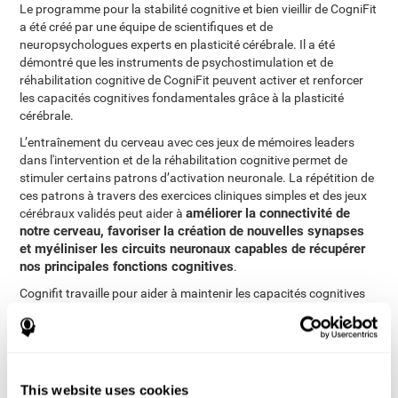
Le programme pour la stabilité cognitive et bien vieillir de CogniFit
a été créé par une équipe de scientifiques et de
neuropsychologues experts en plasticité cérébrale. Il a été
démontré que les instruments de psychostimulation et de
réhabilitation cognitive de CogniFit peuvent activer et renforcer
les capacités cognitives fondamentales grâce à la plasticité
cérébrale.
L’entraînement du cerveau avec ces jeux de mémoires leaders
dans l'intervention et de la réhabilitation cognitive permet de
stimuler certains patrons d’activation neuronale. La répétition de
ces patrons à travers des exercices cliniques simples et des jeux
améliorer la connectivité de
cérébraux validés peut aider à
notre cerveau, favoriser la création de nouvelles synapses
et myéliniser les circuits neuronaux capables de récupérer
nos principales fonctions cognitives
.
Cognifit travaille pour aider à maintenir les capacités cognitives
qui n'ont pas subi de dommage au cours de la vieillesse et
favoriser l'acquisition de nouveaux apprentissages. Lutter contre
le déclin cognitif peut aider à vieillir en bonne santé et prolonger
l'indépendance de l'utilisateur, ce qui se traduit par une
amélioration du bien-être et de la qualité de vie.
This website uses cookies