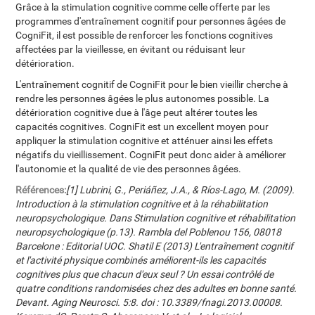
Grâce à la stimulation cognitive comme celle offerte par les
programmes d'entraînement cognitif pour personnes âgées de
CogniFit, il est possible de renforcer les fonctions cognitives
affectées par la vieillesse, en évitant ou réduisant leur
détérioration.
L'entraînement cognitif de CogniFit pour le bien vieillir cherche à
rendre les personnes âgées le plus autonomes possible. La
détérioration cognitive due à l'âge peut altérer toutes les
capacités cognitives. CogniFit est un excellent moyen pour
appliquer la stimulation cognitive et atténuer ainsi les effets
négatifs du vieillissement. CogniFit peut donc aider à améliorer
l'autonomie et la qualité de vie des personnes âgées.
Références:
[1] Lubrini, G., Periáñez, J.A., & Ríos-Lago, M. (2009).
Introduction à la stimulation cognitive et à la réhabilitation
neuropsychologique. Dans Stimulation cognitive et réhabilitation
neuropsychologique (p.13). Rambla del Poblenou 156, 08018
Barcelone : Editorial UOC. Shatil E (2013) L'entraînement cognitif
et l'activité physique combinés améliorent-ils les capacités
cognitives plus que chacun d'eux seul ? Un essai contrôlé de
quatre conditions randomisées chez des adultes en bonne santé.
Devant. Aging Neurosci. 5:8. doi : 10.3389/fnagi.2013.00008.