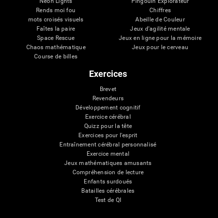
Neon Lights
Pingouin Explorateur
Rends moi fou
Chiffres
mots croisés visuels
Abeille de Couleur
Faîtes la paire
Jeux d'agilité mentale
Space Rescue
Jeux en ligne pour la mémoire
Chaos mathématique
Jeux pour le cerveau
Course de billes
Exercices
Brevet
Revendeurs
Développement cognitif
Exercice cérébral
Quizz pour la tête
Exercices pour l'esprit
Entraînement cérébral personnalisé
Exercice mental
Jeux mathématiques amusants
Compréhension de lecture
Enfants surdoués
Batailles cérébrales
Test de QI