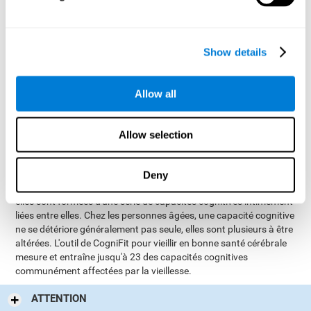
cerveau reçoit la stimulation cognitive adaptée.
Le programme de CogniFit pour la stabilité cognitive et le bien
vieillir est utilisé depuis plusieurs années 16 pays différents, et
Show details
extrêmement efficace aussi bien pour les
s'est avéré
personnes souffrant d'une détérioration cognitive, démence,
Alzheimer au stade léger que pour des personnes en bonne
Allow all
santé.
Zones et capacités cognitives
Allow selection
entraînées
Deny
Les zones cognitives ne sont pas constructions unitaires, en effet
elles sont formées d'une série de capacités cognitives intimement
liées entre elles. Chez les personnes âgées, une capacité cognitive
ne se détériore généralement pas seule, elles sont plusieurs à être
altérées. L'outil de CogniFit pour vieillir en bonne santé cérébrale
mesure et entraîne jusqu'à 23 des capacités cognitives
communément affectées par la vieillesse.
ATTENTION