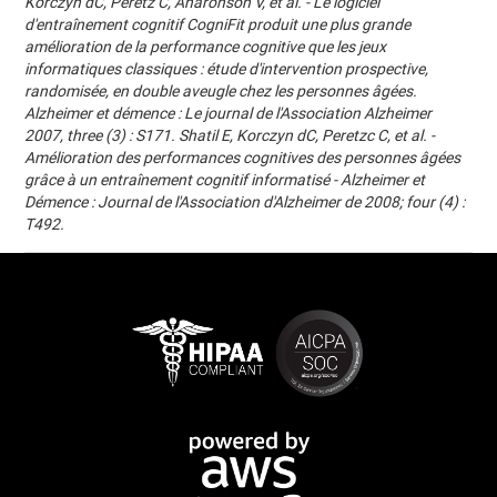
Korczyn dC, Peretz C, Aharonson V, et al. - Le logiciel
d'entraînement cognitif CogniFit produit une plus grande
amélioration de la performance cognitive que les jeux
informatiques classiques : étude d'intervention prospective,
randomisée, en double aveugle chez les personnes âgées.
Alzheimer et démence : Le journal de l'Association Alzheimer
2007, three (3) : S171. Shatil E, Korczyn dC, Peretzc C, et al. -
Amélioration des performances cognitives des personnes âgées
grâce à un entraînement cognitif informatisé - Alzheimer et
Démence : Journal de l'Association d'Alzheimer de 2008; four (4) :
T492.