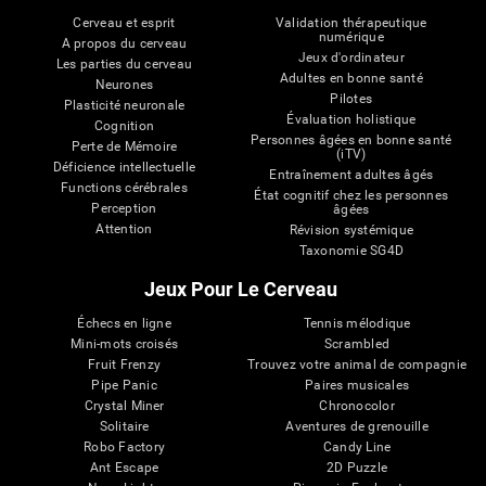
Cerveau et esprit
Validation thérapeutique
numérique
A propos du cerveau
Jeux d'ordinateur
Les parties du cerveau
Adultes en bonne santé
Neurones
Pilotes
Plasticité neuronale
Évaluation holistique
Cognition
Personnes âgées en bonne santé
Perte de Mémoire
(iTV)
Déficience intellectuelle
Entraînement adultes âgés
Functions cérébrales
État cognitif chez les personnes
Perception
âgées
Attention
Révision systémique
Taxonomie SG4D
Jeux Pour Le Cerveau
Échecs en ligne
Tennis mélodique
Mini-mots croisés
Scrambled
Fruit Frenzy
Trouvez votre animal de compagnie
Pipe Panic
Paires musicales
Crystal Miner
Chronocolor
Solitaire
Aventures de grenouille
Robo Factory
Candy Line
Ant Escape
2D Puzzle