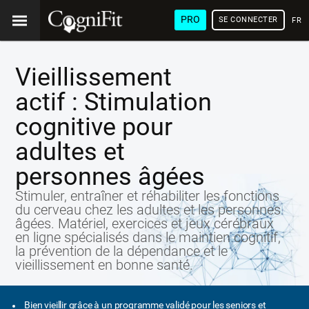
PRO
SE CONNECTER
FRA
Vieillissement
actif : Stimulation
cognitive pour
adultes et
personnes âgées
Stimuler, entraîner et réhabiliter les fonctions
du cerveau chez les adultes et les personnes
âgées. Matériel, exercices et jeux cérébraux
en ligne spécialisés dans le maintien cognitif,
la prévention de la dépendance et le
vieillissement en bonne santé.
Bien vieillir grâce à un programme validé pour les seniors et