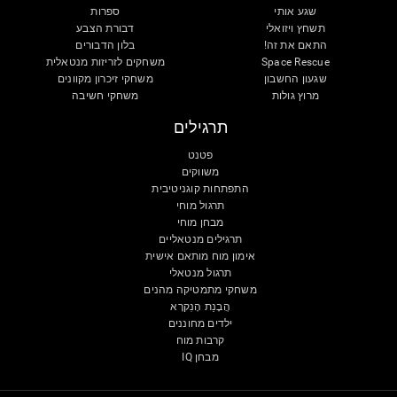
שגע אותי
ספרות
תשחץ ויזואלי
דבורת הצבע
התאם את זה!
בלון הדבורים
Space Rescue
משחקים לזריזות מנטאלית
שגעון החשבון
משחקי זיכרון מקוונים
מרוץ גולות
משחקי חשיבה
תרגילים
פטנט
משווקים
התפתחות קוגניטיבית
תרגול מוחי
מבחן מוחי
תרגילים מנטאליים
אימון מוח מותאם אישית
תרגול מנטאלי
משחקי מתמטיקה מהנים
הֲבָנַת הָנִקרָא
ילדים מחוננים
קרבות מוח
מבחן IQ