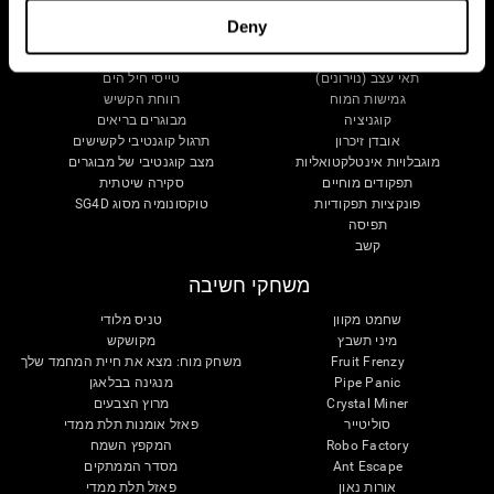
מוח וחשיבה
אימות טיפולי דיגיטלי
Deny
אודות המוח שלך
משחקי מחשב
חלקים במוח
קשיש בריא
תאי עצב (נוירונים)
טייסי חיל הים
גמישות המוח
רווחת הקשיש
קוגניציה
מבוגרים בריאים
אובדן זיכרון
תרגול קוגנטיבי לקשישים
מוגבלויות אינטלקטואליות
מצב קוגנטיבי של מבוגרים
תפקודים מוחיים
סקירה שיטתית
פונקציות תפקודיות
טוקסונומיה מסוג SG4D
תפיסה
קשב
משחקי חשיבה
שחמט מקוון
טניס מלודי
מיני תשבץ
מקושקש
Fruit Frenzy
משחק מוח: מצא את חיית המחמד שלך
Pipe Panic
מנגינה בבלאגן
Crystal Miner
מרוץ הצבעים
סוליטייר
פאזל אומנות תלת ממדי
Robo Factory
המקפץ השמח
Ant Escape
מסדר הממתקים
אורות נאון
פאזל תלת ממדי