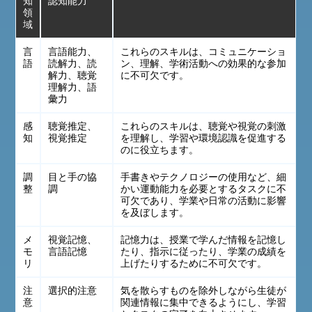
知
認知能力
領
域
言
言語能力、
これらのスキルは、コミュニケーショ
語
読解力、読
ン、理解、学術活動への効果的な参加
解力、聴覚
に不可欠です。
理解力、語
彙力
感
聴覚推定、
これらのスキルは、聴覚や視覚の刺激
知
視覚推定
を理解し、学習や環境認識を促進する
のに役立ちます。
調
目と手の協
手書きやテクノロジーの使用など、細
整
調
かい運動能力を必要とするタスクに不
可欠であり、学業や日常の活動に影響
を及ぼします。
メ
視覚記憶、
記憶力は、授業で学んだ情報を記憶し
モ
言語記憶
たり、指示に従ったり、学業の成績を
リ
上げたりするために不可欠です。
注
選択的注意
気を散らすものを除外しながら生徒が
意
関連情報に集中できるようにし、学習