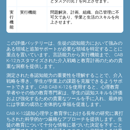
とタスクの完了を向上させます。
実
実行機能
問題解決、計画、組織、自己管理に不
行
可欠であり、学業と生活のスキルを向
機
上させます。
能
この評価バッテリーは、生徒の認知能力において強みの
ある領域と追加サポートが必要な領域を特定することに
重点を置いています。言語能力から実行機能まで、 CAB
K-12カスタマイズされた介入戦略と教育計画のための貴
重な洞察を提供します。
測定された各認知能力の重要性を理解することで、介入
戦略を導き、学生が学業上の課題を克服できるようサポ
ートできます。CAB CAB K-12を使用すると、心理教育
学者やその他の教育専門家は、学生の認知スキルを評価
および強化するための貴重なツールを手に入れ、最終的
には学業の成功と全体的な幸福を促進します。
CAB K-12認知心理学と教育学における長年の研究に裏打
ちされた科学的かつ厳格なアプローチを提供します。生
徒の教育について十分な情報に基づいた決定を下すこと