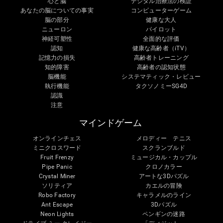
心と脳
デジタル治療法の検証
あなたの脳についての事実
コンピューターゲーム
脳の部分
健康な大人
ニューロン
パイロット
神経可塑性
全面的な評価
認知
健康な高齢者（iTV）
記憶力の損失
高齢者トレーニング
知的障害
高齢者の認知状態
脳機能
システマティック・レビュー
執行機能
タクソノミーSG4D
認識
注意
マインドゲーム
オンラインチェス
メロディー テニス
ミニクロスワード
スクランブルド
Fruit Frenzy
ミュージカル・カップル
Pipe Panic
クロノカラー
Crystal Miner
アートな3Dパズル
ソリティア
カエルの冒険
Robo Factory
キャラメルのライン
Ant Escape
3Dパズル
Neon Lights
ペンギンの迷路