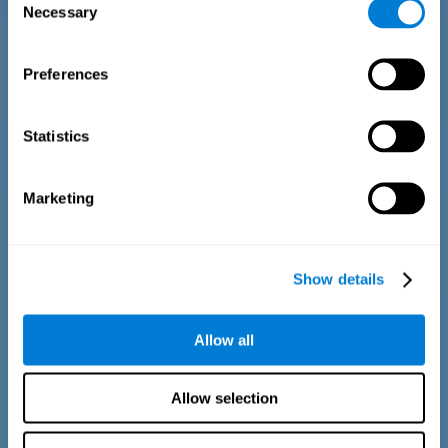
のオブジェクトが前回登場したときに絵として提示された、
Necessary
Selection
の3つの可能性から選択しなければなりません。
Preferences
Statistics
Marketing
Show details
時間推定テスト
Allow all
推定テストEST-IIは、Duration Pattern Test (DPT) (Frota &
Pereira, 2003)に基づいています。評価対象は、進行中の聴
覚刺激を中断して、以前に提示されたパターンの正確な継続
Allow selection
時間を再現するよう求められます。タスクの最初の部分で
は、刺激に付随するアニメーションが表示されます。タスク
の後半では、刺激物は静止したままです。