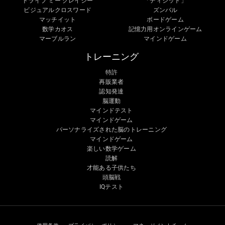
ドライブ ミー クレイジー
「ディジット」
ビジュアルクロスワード
ズンバル
マッチイット
ボードゲーム
数学カオス
記憶力用オンラインゲーム
マーブルラン
マインドゲーム
トレーニング
特許
再販業者
認知発達
脳運動
マインドテスト
マインドゲーム
パーソナライズされた脳のトレーニング
マインドゲーム
楽しい数学ゲーム
読解
才能ある子供たち
頭脳戦
IQテスト