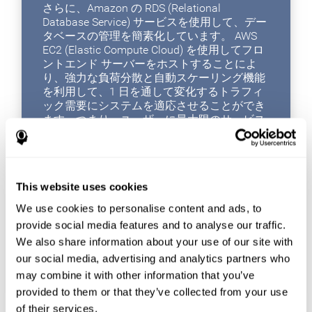
さらに、Amazon の RDS (Relational
Database Service) サービスを使用して、デー
タベースの管理を簡素化しています。 AWS
EC2 (Elastic Compute Cloud) を使用してフロ
ントエンド サーバーをホストすることによ
り、強力な負荷分散と自動スケーリング機能
を利用して、1 日を通して変化するトラフィ
ック需要にシステムを適応させることができ
ます。つまり、ユーザーに最大限のサービス
をシームレスに提供できます。トラフィック
が少ない期間にサーバー リソースを浪費する
ことなく、トラフィックが多い期間のパフォ
ーマンスを向上させます。
This website uses cookies
AWS は、強力で効率的かつ柔軟なデータ ス
We use cookies to personalise content and ads, to
トレージ プランを作成するための優れたツー
ルを提供してくれるだけでなく、Amazon の
provide social media features and to analyse our traffic.
WAF (Web アプリケーション ファイアウォー
We also share information about your use of our site with
ル) のおかげで、Web アプリケーションをオ
our social media, advertising and analytics partners who
ンラインの脅威から確実に保護することがで
may combine it with other information that you’ve
きます。
provided to them or that they’ve collected from your use
of their services.