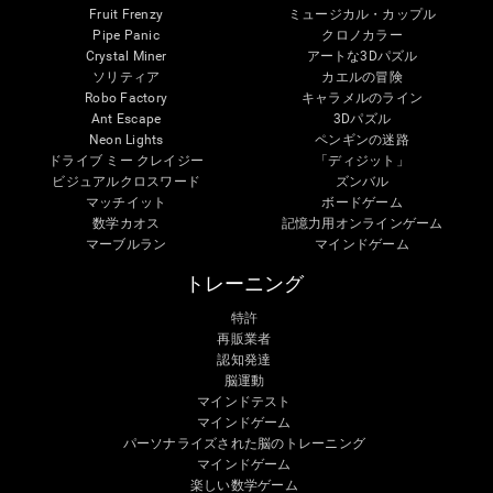
Fruit Frenzy
ミュージカル・カップル
Pipe Panic
クロノカラー
Crystal Miner
アートな3Dパズル
ソリティア
カエルの冒険
Robo Factory
キャラメルのライン
Ant Escape
3Dパズル
Neon Lights
ペンギンの迷路
ドライブ ミー クレイジー
「ディジット」
ビジュアルクロスワード
ズンバル
マッチイット
ボードゲーム
数学カオス
記憶力用オンラインゲーム
マーブルラン
マインドゲーム
トレーニング
特許
再販業者
認知発達
脳運動
マインドテスト
マインドゲーム
パーソナライズされた脳のトレーニング
マインドゲーム
楽しい数学ゲーム