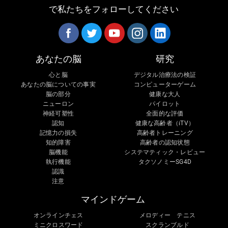
で私たちをフォローしてください
あなたの脳
研究
心と脳
デジタル治療法の検証
あなたの脳についての事実
コンピューターゲーム
脳の部分
健康な大人
ニューロン
パイロット
神経可塑性
全面的な評価
認知
健康な高齢者（iTV）
記憶力の損失
高齢者トレーニング
知的障害
高齢者の認知状態
脳機能
システマティック・レビュー
執行機能
タクソノミーSG4D
認識
注意
マインドゲーム
オンラインチェス
メロディー テニス
ミニクロスワード
スクランブルド