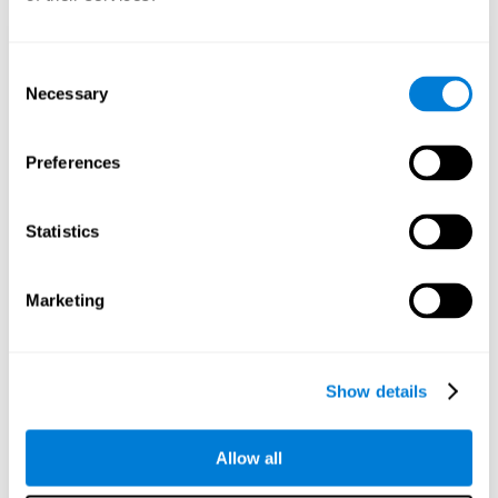
データ処理の最適化
Consent
Necessary
Selection
AWS Glue のようなデータツールを使用する
と、強力な新しい方法でデータを絞り込み、
フィルタリングし、処理して、生データを整
Preferences
理された価値のある情報に変えることができ
ます。
AWS Glue Crawler や AWS Glue ETL Jobs など
Statistics
のツールを使用して仮想データベースを作成
すると、さまざまな内部および外部アプリケ
ーション用のシンプルかつ強力なデータ ソー
Marketing
スを構築できます。
このようにして、各データアプリケーション
の要件を満たすように特別に設計された個別
Show details
のデータベースを構築できます。
Allow all