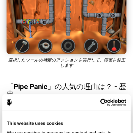
選択したツールの特定のアクションを実行して、障害を修正
します
「Pipe Panic」の人気の理由は？ - 歴
史
「Pipe Panic」などの反応時間と手と目の協調ゲームは、ユーザ
ーが認知リソースを管理してパフォーマンスを最適化するのに
役立ちます。これは、関与する認知能力のより器用さを必要と
するますます複雑な目標を設定するのに役立ち、それらを刺激
This website uses cookies
するのに役立ちます.
We use cookies to personalise content and ads, to