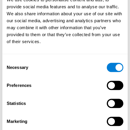
マインドゲーム「Pipe Panic」は認
provide social media features and to analyse our traffic.
知能力をどのように向上させます
We also share information about your use of our site with
か?
our social media, advertising and analytics partners who
may combine it with other information that you’ve
「Pipe Panic」をプレイすると、特定の神経活動パターンが刺激
されます。このパターンを一貫して繰り返しトレーニングする
provided to them or that they’ve collected from your use
ことで、神経接続を最適化し、神経回路を再編成して弱体化ま
of their services.
たは損傷した認知機能を回復させることができます.
「Pipe Panic」は、反応時間、手と目の協調、視覚の訓練に役立
ちます。これらのスキルを一貫して刺激することは、新しいシ
Consent
ナプスを作成し、認知機能を改善するのに役立ちます.
Necessary
Selection
認知能力を訓練しないとどうなりま
すか?
Preferences
私たちの脳は、定期的に使用しない機能のために神経資源を節
約する傾向があります。したがって、認知スキルが通常使用さ
れていない場合、脳はそのパターンのニューロン活性化のため
Statistics
のリソースを提供しません。これにより、その認知機能を使用
できなくなり、日常の活動の効率が低下します。
Marketing
おすすめのゲーム