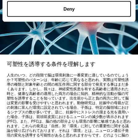
Deny
可塑性を誘導する条件を理解します
人生のいつ、どの段階で脳は環境刺激に一番変更に適しているのでしょう
か？可塑性のパターンは、年齢に応じて異なると思われ、実際は可塑性誘
導の種類と対象年齢との間の相互作用に関する部分で発見する事はまだ多
くあります。しかし、我々は、神経変性疾患を有する高齢者に適用された
時と、健康な高齢者の適用した両方の場合に知的、精神的な活動が脳の可
塑性を誘導することを知っています。出生前から正と負の両方に対して脳
は変更の影響を受けやすいと思われます。動物研究は、妊娠中の母親が正
の刺激に富んだ環境に設定されている場合、子孫は、特定の脳領域におけ
るシナプスの数が多いです。逆に、妊娠中にストレスの溜まる光を適用い
た場合、子孫は、前頭前皮質におけるニューロンの減少数が表示されます
(PFC)。また、PFCは、脳の他の部分よりも環境の影響に敏感であると思わ
れます。これらの発見は「自然」対「環境」に対しての重要性に関する議
論が繰り広げられております、それは「環境」とは、ニューロン遺伝子発
現の変化を誘導する可能性があると思われますからです。どのように脳の