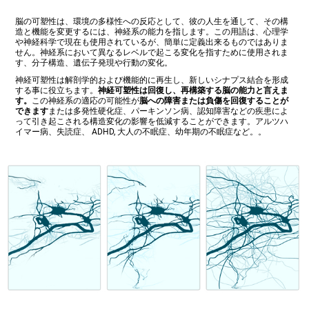
脳の可塑性は、環境の多様性への反応として、彼の人生を通して、その構
造と機能を変更するには、神経系の能力を指します。この用語は、心理学
や神経科学で現在も使用されているが、簡単に定義出来るものではありま
せん。神経系において異なるレベルで起こる変化を指すために使用されま
す、分子構造、遺伝子発現や行動の変化。
神経可塑性は解剖学的および機能的に再生し、新しいシナプス結合を形成
する事に役立ちます。
神経可塑性は回復し、再構築する脳の能力と言えま
す。
この神経系の適応の可能性が
脳への障害または負傷を回復することが
できます
または多発性硬化症、パーキンソン病、認知障害などの疾患によ
って引き起こされる構造変化の影響を低減することができます。アルツハ
イマー病、失読症、 ADHD, 大人の不眠症、幼年期の不眠症など。。