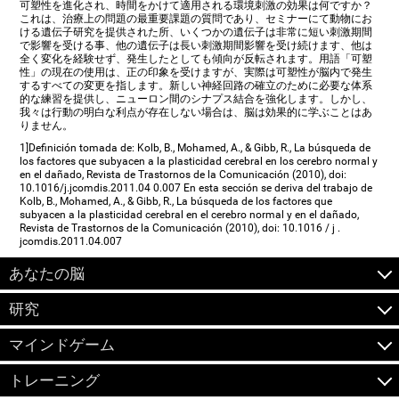
可塑性を進化され、時間をかけて適用される環境刺激の効果は何ですか？
これは、治療上の問題の最重要課題の質問であり、セミナーにて動物にお
ける遺伝子研究を提供された所、いくつかの遺伝子は非常に短い刺激期間
で影響を受ける事、他の遺伝子は長い刺激期間影響を受け続けます、他は
全く変化を経験せず、発生したとしても傾向が反転されます。用語「可塑
性」の現在の使用は、正の印象を受けますが、実際は可塑性が脳内で発生
するすべての変更を指します。新しい神経回路の確立のために必要な体系
的な練習を提供し、ニューロン間のシナプス結合を強化します。しかし、
我々は行動の明白な利点が存在しない場合は、脳は効果的に学ぶことはあ
りません。
1]Definición tomada de: Kolb, B., Mohamed, A., & Gibb, R., La búsqueda de
los factores que subyacen a la plasticidad cerebral en los cerebro normal y
en el dañado, Revista de Trastornos de la Comunicación (2010), doi:
10.1016/j.jcomdis.2011.04 0.007 En esta sección se deriva del trabajo de
Kolb, B., Mohamed, A., & Gibb, R., La búsqueda de los factores que
subyacen a la plasticidad cerebral en el cerebro normal y en el dañado,
Revista de Trastornos de la Comunicación (2010), doi: 10.1016 / j .
jcomdis.2011.04.007
あなたの脳
研究
マインドゲーム
トレーニング