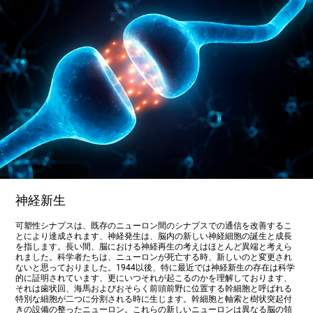
神経新生
可塑性シナプスは、既存のニューロン間のシナプスでの通信を改善するこ
とにより達成されます、神経発生は、脳内の新しい神経細胞の誕生と成長
を指します。長い間、脳における神経再生の考えはほとんど異端と考えら
れました。科学者たちは、ニューロンが死亡する時、新しいのと変更され
ないと思っておりました。1944以後、特に最近では神経新生の存在は科学
的に証明されています、更にいつそれが起こるのかを理解しております、
それは歯状回、海馬およびおそらく前頭前野に位置する幹細胞と呼ばれる
特別な細胞が二つに分割される時に生じます。幹細胞と軸索と樹状突起付
きの設備の整ったニューロン。これらの新しいニューロンは異なる脳の領