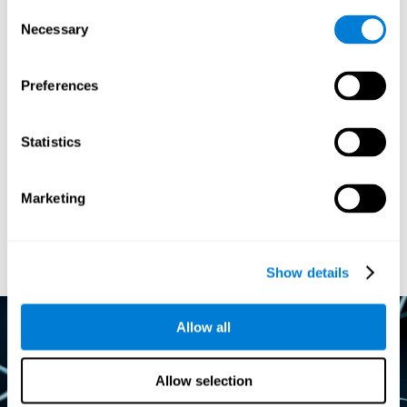
提供しているとされます。新しい学習は多くの理由のために私たちの生活
Consent
を通して、任意の時点で、多くの方法で発生しました。例えば子共達は、
Necessary
学習のこれらの瞬間に集中的に脳の変化を引き起こし、大量に新しい知識
Selection
を習得します。神経損傷の存在から生じる新たな学習もございます。例え
ば、脳卒中など損傷した脳領域がサポートしている機能が低下し、再び学
ぶ必要がある場合。継続的に新しい知識を習得する必要性は人に固有する
Preferences
事であり、知識欲に飢えている人であるかもしれません。新しい原因を学
習するための環境の多様性を考えると脳が何かを学ぶたびに変化するかど
うかを考えさせられます。研究は、これがそうではない事を証明しており
ます。脳が新しい知識を獲得しているので可塑性のための可能性を更新し
ます、新しい学習が改善された行動につながる場合。生理的に学ぶための
Statistics
脳をマークし、学習は、行動の変化をもたらすはずです。つまり、新しい
学習は関連して必要な行動である必要があります。例えば、生存を保証す
る新たな学習は、機関によって統合され、適切な行動として採用します。
その結果、脳が変更されています。おそらく最も重要なのは、スタート時
Marketing
にやりがいのある学習経験する事です。例えば、インタラクティブゲーム
を使って学習することは、脳の可塑性を向上させるために特に有用です。
実際には、学習のこの形態は、前頭前野の活性を増大させることが示され
ています(PFC)また、インセンティブを提供するこの文脈では、子供が学習
に関与させる為、従来から行われているように報酬でプレイする事。
Show details
Allow all
Allow selection