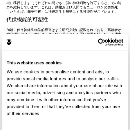
域に移行します（それぞれの間でも）脳の神経細胞を許可すると、その能
力を維持しています。これは、動物および人間でもニューロンの突然死
（たとえば、脳卒中後）は神経新生を無効にする可能性がございます。
代償機能的可塑性
加齢に伴う神経生物学的衰退はよく研究文献に記載されており、高齢者が
神経認知パフォーマンステストでは若者よりも悪い結果を持っている理由
を説明されております。驚くのはすべての高齢者が低い性能では無いと言
う事、中には若者と同じ結果を出す人もいます。この予想外の同じ年齢の
人達のグループにおいてのパフォーマンスの違いは科学的に研究され、高
い性能を持つ高齢者の新しい情報を処理する部分は若者が使用するのと同
じ脳の領域を使用しており、更に若者も他の高齢者も使用しない部分も使
用いたします。研究者は、より高い性能を持つ高齢者の脳の領域のこの過
This website uses cookies
剰開発を調査したところ、新しい認知資源の使用は、補償戦略の表れとの
事です。老化による劣化、可塑性シナプスに対して脳は再度、神経認知ネ
We use cookies to personalise content and ads, to
ットワークを再編成するために、その可塑性を実証します。研究は、脳の
他の神経経路の活性化を介してこの機能に到達することを示し、そして多
provide social media features and to analyse our traffic.
くの場合、それは両半球で地域を活性化致します。（若い人に発生しま
We also share information about your use of our site with
す）
our social media, advertising and analytics partners who
操作と行動: 学習、経験と環境
may combine it with other information that you’ve
私たちは、可塑性は、その生物学的、化学的および物理的特性を変化させ
provided to them or that they’ve collected from your use
る脳の能力であることを見てきました。しかし、脳の機能と行動の変化は
of their services.
操作と動作は並列され変更されていきます。近年では、遺伝的レベルでそ
の脳の変化とシナプスが発生するには経験、環境の様々な要因によって引
き起こされる事を学びました。新しい知識は可塑性の中心に位置し、脳障
害は、おそらくその学習の最も目に見える症状の発生と環境によって脳が