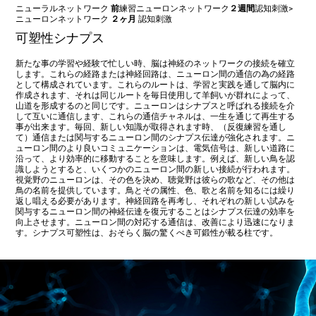
ニューラルネットワーク
前
練習
ニューロンネットワーク
２週間
認知刺激
>
ニューロンネットワーク
２ヶ月
認知刺激
可塑性シナプス
新たな事の学習や経験で忙しい時、脳は神経のネットワークの接続を確立
します。これらの経路または神経回路は、ニューロン間の通信の為の経路
として構成されています。これらのルートは、学習と実践を通して脳内に
作成されます、それは同じルートを毎日使用して羊飼いが群れによって、
山道を形成するのと同じです。ニューロンはシナプスと呼ばれる接続を介
して互いに通信します、これらの通信チャネルは、一生を通じて再生する
事が出来ます。毎回、新しい知識が取得されます時、（反復練習を通し
て）通信または関与するニューロン間のシナプス伝達が強化されます。ニ
ューロン間のより良いコミュニケーションは、電気信号は、新しい道路に
沿って、より効率的に移動することを意味します。例えば、新しい鳥を認
識しようとすると、いくつかのニューロン間の新しい接続が行われます。
視覚野のニューロンは、その色を決め、聴覚野は彼らの歌など、その他は
鳥の名前を提供しています。鳥とその属性、色、歌と名前を知るには繰り
返し唱える必要があります。神経回路を再考し、それぞれの新しい試みを
関与するニューロン間の神経伝達を復元することはシナプス伝達の効率を
向上させます。ニューロン間の対応する通信は、改善により迅速になりま
す。シナプス可塑性は、おそらく脳の驚くべき可鍛性が載る柱です。