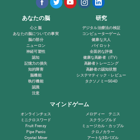
あなたの脳
研究
心と脳
デジタル治療法の検証
あなたの脳についての事実
コンピューターゲーム
脳の部分
健康な大人
ニューロン
パイロット
神経可塑性
全面的な評価
認知
健康な高齢者（iTV）
記憶力の損失
高齢者トレーニング
知的障害
高齢者の認知状態
脳機能
システマティック・レビュー
執行機能
タクソノミーSG4D
認識
注意
マインドゲーム
オンラインチェス
メロディー テニス
ミニクロスワード
スクランブルド
Fruit Frenzy
ミュージカル・カップル
Pipe Panic
クロノカラー
Crystal Miner
アートな3Dパズル