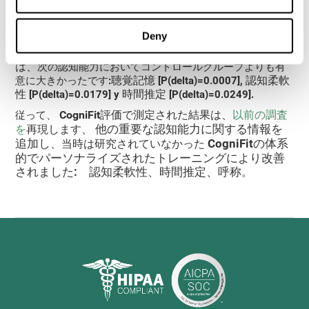
調性 [P=0.0115] と視覚 [P=0.0015]. 逆説的でしが、どちら
のグル－プもビジュアルスキャンのスコアが大幅に減少し
ました。 [P=0.0811; y P=0.0172, それぞれ]。
Deny
トレーニング中にCogniFitを使用した人の改善量
一方、
は、
次の認知能力においてコントロールグループよりも有
聴覚記憶
認知柔軟
意に大きかったです
:
[P(delta)=0.0007],
性
時間推定
[P(delta)=0.0179] y
[P(delta)=0.0249].
CogniFit評価
で測定された結果は、
以前の調査
従って、
他の重要な認知能力に関する情報を
を
再現します、
追加し
CogniFitの体系
、当時は研究されていなかった
的でパーソナライズされたトレーニングにより改善
されました: 認知柔軟性、時間推定、呼称
。