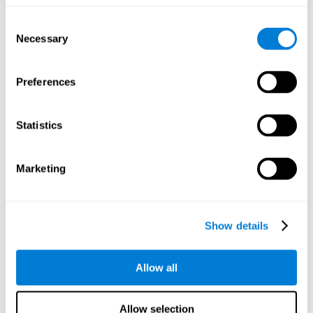
「Neuropsychological Examination-CogniFit（NEM）」と呼
17のタスク
ばれ、標準の神経認知テストと同様の
で構成さ
Consent
れました。この評価では、パーソナライズされたCogniFitト
Necessary
Selection
機能したすべての認知能力
を測定します。
レーニングで
結果と結論
Preferences
全参加者の42％（155人中66人）がさまざまなトレーニ
ングセッションに参加して実施しましたが、それらを完
Statistics
了しなかったため、最終評価を実施しませんでした。
トレーニングと2つの評価を完了した89人の参加者
のうち、48人はパーソナライズされたCogniFitトレ
Marketing
ーニングを実施した実験グループ
41人は一
に属し、
般的なビデオゲームで介入を実施したコントロール
グループ
に属していました。
Cognifitのトレーニングを受けたグループは、8つの認知
Show details
能力が大幅に向上したことが観察されました: 短期聴
覚記憶
目と手の協調性
全般的記
[P=0.0026],
[P<0.0001],
憶力
呼称
認知柔軟性
[P=0.0312],
[P<0.0001],
[P<0.0001],
Allow all
空間知覚
時間推定
視覚
[P<0.0001],
[P=0.0016] y
[P=0.0003]。一方、一般的なビデオゲームを使用したグル
ープでは、2つの認知能力のみが向上しました: 目と手の協
Allow selection