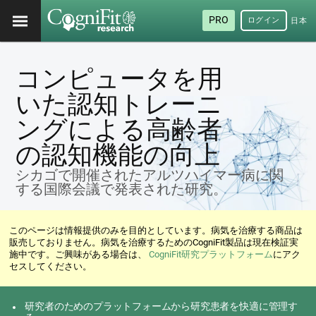
PRO
ログイン
日本
語
コンピュータを用
いた認知トレーニ
ングによる高齢者
の認知機能の向上
シカゴで開催されたアルツハイマー病に関
する国際会議で発表された研究。
このページは情報提供のみを目的としています。病気を治療する商品は
販売しておりません。病気を治療するためのCogniFit製品は現在検証実
施中です。ご興味がある場合は、
CogniFit研究プラットフォーム
にアク
セスしてください。
研究者のためのプラットフォームから研究患者を快適に管理す