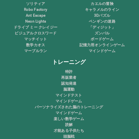
ソリティア
カエルの冒険
Robo Factory
キャラメルのライン
Ant Escape
3Dパズル
Neon Lights
ペンギンの迷路
ドライブ ミー クレイジー
「ディジット」
ビジュアルクロスワード
ズンバル
マッチイット
ボードゲーム
数学カオス
記憶力用オンラインゲーム
マーブルラン
マインドゲーム
トレーニング
特許
再販業者
認知発達
脳運動
マインドテスト
マインドゲーム
パーソナライズされた脳のトレーニング
マインドゲーム
楽しい数学ゲーム
読解
才能ある子供たち
頭脳戦