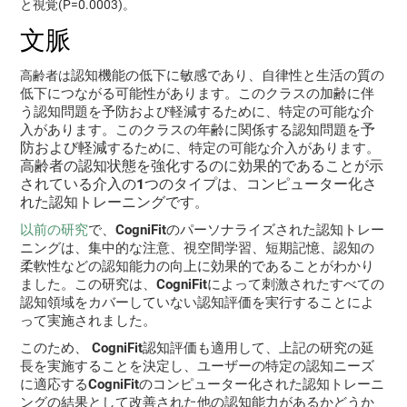
と視覚(P=0.0003)。
文脈
認知機能の低下
に敏感であり、自律性と生活の質の
高齢者は
低下につながる可能性があります。このクラスの加齢に伴
う認知問題を
予防および軽減
するために、特定の可能な介
予
入があります。このクラスの年齢に関係する認知問題を
防および軽減
するために、特定の可能な介入があります。
高齢者の認知状態を強化するのに効果的であることが示
されている介入の1つのタイプは、コンピューター化さ
れた認知トレーニングです
。
以前の研究
で、CogniFitのパーソナライズされた認知トレー
ニングは、集中的な注意、視空間学習、短期記憶、認知の
柔軟性などの認知能力の向上に効果的であることがわかり
ました
。この研究は、CogniFitによって刺激されたすべての
認知領域をカバーしていない認知評価を実行することによ
って実施されました。
このため、
CogniFit認知評価も適用
して、上記の研究の延
長を実施することを決定し、ユーザーの特定の認知ニーズ
に適応するCogniFitのコンピューター化された認知トレーニ
ングの結果として改善された他の認知能力があるかどうか