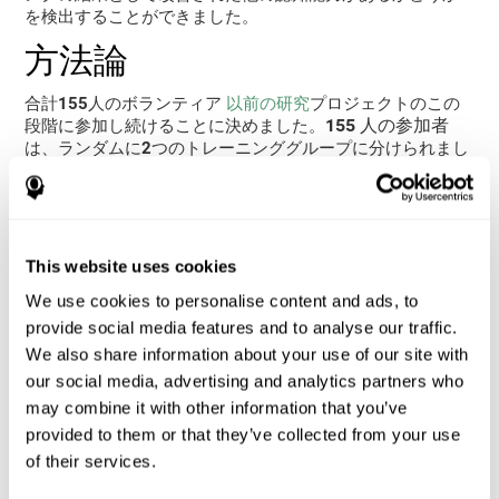
を検出することができました。
方法論
合計155人のボランティア
以前の研究
プロジェクトのこの
155 人の参加者
段階に参加し続けることに決めました。
は、ランダムに2つのトレーニンググループに分けられまし
CogniFit
た:1つのグループは、
に合わせたコンピューター
化された認知トレーニングを実行し、もう一つのグループ
3
は一般的なビデオゲームを使用しました。トレーニングは
か月、週3日、毎日20分間
実施されました。
This website uses cookies
CogniFitトレーニング
は、ユーザーの特定のニーズに適応す
ることで、ユーザーごとに異なりました。アクティビティ
We use cookies to personalise content and ads, to
の難しさやそれぞれが提示された頻度もそうでした。一
provide social media features and to analyse our traffic.
方、コントロールグループが使用した
一般的なビデオゲー
We also share information about your use of our site with
ム
は次のとおりです: Mathematical triangle, Labyrinth, X-
our social media, advertising and analytics partners who
O, Tangram, Tennis, Memory - Simon, Memory - Pairs,
Numbers, Tetris, Puzzles, Target practice, Snake.
may combine it with other information that you’ve
provided to them or that they’ve collected from your use
トレーニングが終了したあと、
認知能力は、トレーニング
の開始時と3か月後
に測定されました。このために、
of their services.
CogniFitの一般認知評価
が使用され、