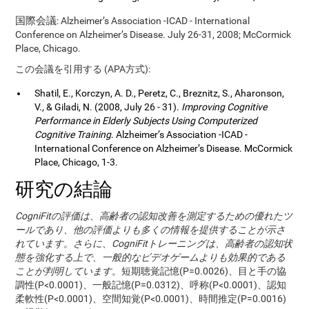
国際会議
: Alzheimer’s Association -ICAD - International
Conference on Alzheimer’s Disease. July 26-31, 2008; McCormick
Place, Chicago.
この会議を引用する (APA方式):
Shatil, E., Korczyn, A. D., Peretz, C., Breznitz, S., Aharonson,
V., & Giladi, N. (2008, July 26 - 31).
Improving Cognitive
Performance in Elderly Subjects Using Computerized
Cognitive Training
. Alzheimer’s Association -ICAD -
International Conference on Alzheimer’s Disease. McCormick
Place, Chicago, 1-3.
研究の結論
CogniFitの評価は、高齢者の認知改善を測定するための優れたツ
ールであり、他の評価よりも多くの情報を提供することが示さ
れています。さらに、CogniFitトレーニングは、高齢者の認知状
態を強化する上で、一般的なビデオゲームよりも効果的である
ことが判明しています
。短期聴覚記憶(P=0.0026)、目と手の協
調性(P<0.0001)、一般記憶(P=0.0312)、呼称(P<0.0001)、認知
柔軟性(P<0.0001)、空間知覚(P<0.0001)、時間推定(P=0.0016)