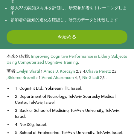
る
最大23の認知スキルを評価し、研究参加者をトレーニングしま
す
参加者の認知的進化を確認し、研究のデータと比較します
今始める
本来の名称
:
Improving Cognitive Performance in Elderly Subjects
Using Computerized Cognitive Training
.
著者
:
Evelyn Shatil
,
Amos D. Korczyn
,
Chava Peretz
1
2, 3, 4
2,3
,
Shlomo Breznitz
,
Vered Aharonson
,
Nir Giladi
.
1
4, 5
2,3
1. CogniFit Ltd., Yokneam Illit, Israel.
2. Department of Neurology, Tel-Aviv Sourasky Medical
Center, Tel-Aviv, Israel.
3. Sackler School of Medicine, Tel-Aviv University, Tel-Aviv,
Israel.
4. NextSig, Israel.
5. School of Engineering, Tel-Aviv University, Tel-Aviv, Israel.