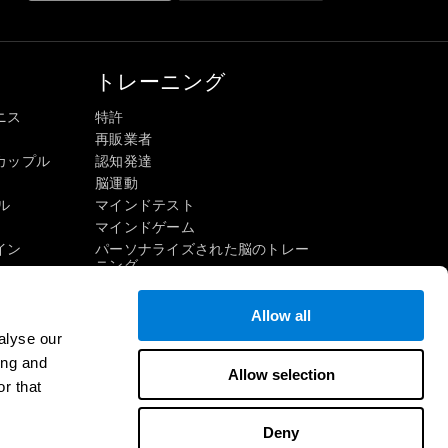
トレーニング
ニス
特許
再販業者
カップル
認知発達
脳運動
ル
マインドテスト
マインドゲーム
イン
パーソナライズされた脳のトレー
ニング
マインドゲーム
楽しい数学ゲーム
Allow all
読解
alyse our
才能ある子供たち
ing and
Allow selection
頭脳戦
インゲーム
r that
IQテスト
Deny