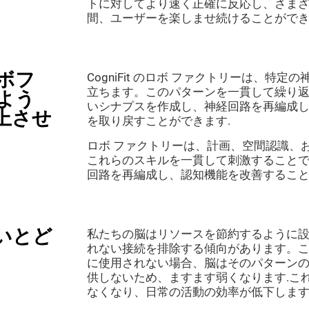
トに対してより速く正確に反応し、さま
間、ユーザーを楽しませ続けることがで
ボフ
CogniFit のロボ ファクトリーは、特
立ちます。このパターンを一貫して繰り
よう
いシナプスを作成し、神経回路を再編成
上させ
を取り戻すことができます.
ロボ ファクトリーは、計画、空間認識、
これらのスキルを一貫して刺激すること
回路を再編成し、認知機能を改善すること
いとど
私たちの脳はリソースを節約するように
れない接続を排除する傾向があります。
に使用されない場合、脳はそのパターン
供しないため、ますます弱くなります.こ
なくなり、日常の活動の効率が低下しま