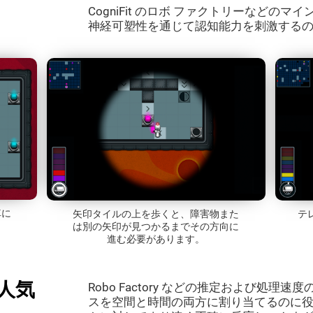
CogniFit のロボ ファクトリーなどの
神経可塑性を通じて認知能力を刺激する
車に
矢印タイルの上を歩くと、障害物また
テ
は別の矢印が見つかるまでその方向に
進む必要があります。
人気
Robo Factory などの推定および処
スを空間と時間の両方に割り当てるのに