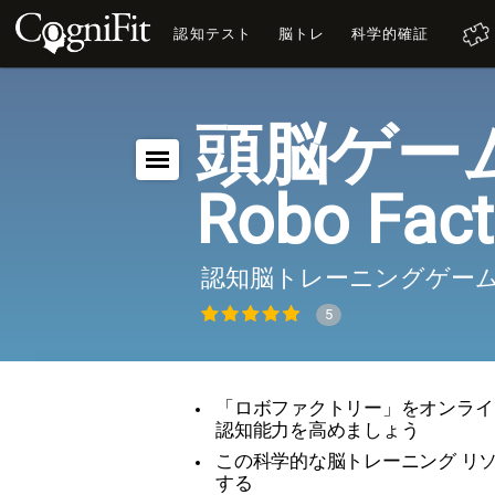
認知テスト
脳トレ
科学的確証
頭脳ゲー
Robo Fact
認知脳トレーニングゲー
5
「ロボファクトリー」をオンライ
認知能力を高めましょう
この科学的な脳トレーニング リ
する