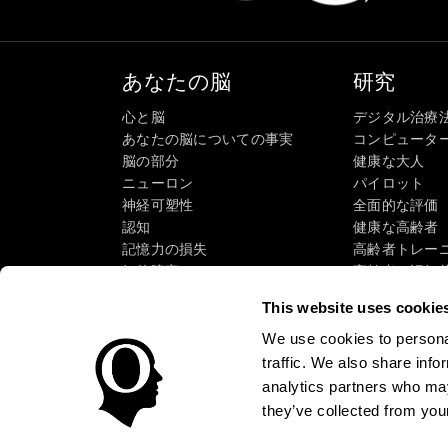
あなたの脳
研究
心と脳
デジタル治療
あなたの脳についての事実
コンピュータ
脳の部分
健康な大人
ニューロン
パイロット
神経可塑性
全面的な評価
認知
健康な高齢者（
記憶力の損失
高齢者トレー
知的障害
高齢者の認知
脳機能
システマティ
This website uses cookie
執行機能
タクソノミーS
認識
We use cookies to personal
注意
traffic. We also share info
analytics partners who may
they’ve collected from your