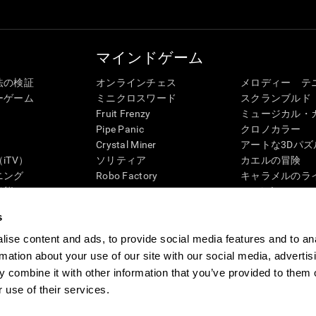
マインドゲーム
法の検証
オンラインチェス
メロディー テ
ーゲーム
ミニクロスワード
スクランブルド
Fruit Frenzy
ミュージカル・
Pipe Panic
クロノカラー
Crystal Miner
アートな3Dパズ
iTV）
ソリティア
カエルの冒険
ニング
Robo Factory
キャラメルのラ
状態
Ant Escape
3Dパズル
ック・レビュー
Neon Lights
ペンギンの迷路
s
G4D
ドライブ ミー クレイジー
「ディジット」
ビジュアルクロスワード
ズンバル
ise content and ads, to provide social media features and to an
マッチイット
ボードゲーム
rmation about your use of our site with our social media, advertis
数学カオス
記憶力用オンラ
 combine it with other information that you’ve provided to them o
マーブルラン
マインドゲーム
 use of their services.