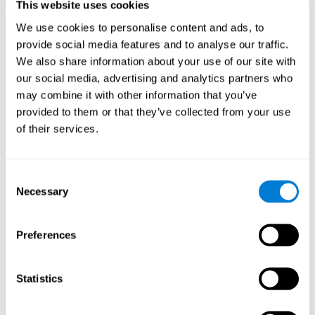
るのに役立ちます。これは、認知能力のより高度な器用さを必
This website uses cookies
要とするますます複雑な目標を設定するのに役立ち、刺激に役
We use cookies to personalise content and ads, to
立ちます。
provide social media features and to analyse our traffic.
マインド ゲーム「Fruit Frenzy」は
We also share information about your use of our site with
どのように私の認知スキルを向上さ
our social media, advertising and analytics partners who
せますか?
may combine it with other information that you’ve
provided to them or that they’ve collected from your use
「Fruit Frenzy」をプレイすると、特定の神経活性化パターンが
刺激されます。このパターンを一貫して繰り返してトレーニン
of their services.
グすると、神経接続が最適化され、神経回路が弱体化または損
傷した認知機能を再編成して回復するのに役立ちます。
"Fruit Frenzy "は、視覚認識、反応時間、手と目の協調性を鍛え
Consent
ることができます。これらのスキルを継続的に刺激すること
Necessary
Selection
で、新しいシナプスを作り出し、認知機能を向上させることが
できます。
認知能力を鍛えないとどうなります
Preferences
か?
私たちの脳は、定期的に使用しない機能のために神経リソース
Statistics
を節約する傾向があります。したがって、認知スキルが通常使
用されていない場合、脳はそのパターンのニューロン活性化の