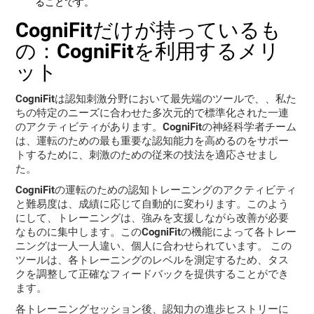
ることです。
CogniFitだけが持っているも
の：CogniFitを利用するメリ
ット
CogniFitは認知刺激分野において最先端のツールで、
、私た
ちの特定のニーズに合わせた多次元的で標準化された一連
のアクティビティがあります。CogniFitの神経科学者チーム
は、
運転のための最も重要な認知能力を高めるのをサポー
トする
ために、刺激のための従来の技法を適応させまし
た。
CogniFitの運転のための認知トレーニングのアクティビティ
と難易度は、成績に応じて自動的に変わります。このよう
にして、トレーニングは、強みを支援しながら
改善が必要
なものに集中します。
このCogniFitの機能によって
各トレー
ニングは一人一人違い、個人に合わせられています。
この
ツールは、各トレーニングのレベルを測定するため、タス
クを調整して正確なフィードバックを提供することができ
ます。
各トレーニングセッション後、
認知力の進歩ヒストリー
に