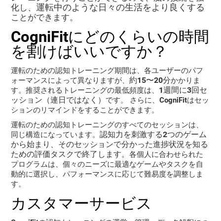
運転中のような日々の生活をより良くする
化し、
ことができます。
CogniFitにどのくらいの時間
を割けばいいですか？
運転のための認知トレーニング期間は、各ユーザーのパフ
約15〜20分
ォーマンスによって異なりますが、
かかりま
1週間に3回セ
す。推奨されるトレーニングの最低頻度は、
ッション（連日ではなく）
です。 さらに、CogniFitはセッ
ションのリマインドをすることができます。
運転のための認知トレーニングのすべてのセッションは、
認知力を刺激する2つのゲーム
同じ構造になっています。
から始まり、そのセッションで分かった進捗状況を知る
ための評価タスクで終了します。
各個人に合わせられた
プログラムは、個々のニーズに最適なゲームやタスクを自
動的に選択し、パフォーマンスに応じて難易度を調整しま
す。
カスタマーサービス