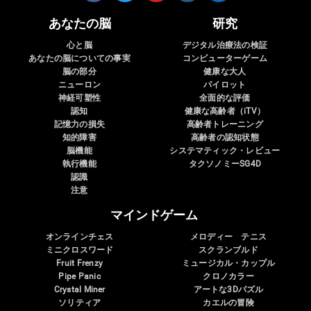
あなたの脳
研究
心と脳
デジタル治療法の検証
あなたの脳についての事実
コンピューターゲーム
脳の部分
健康な大人
ニューロン
パイロット
神経可塑性
全面的な評価
認知
健康な高齢者（iTV）
記憶力の損失
高齢者トレーニング
知的障害
高齢者の認知状態
脳機能
システマティック・レビュー
執行機能
タクソノミーSG4D
認識
注意
マインドゲーム
オンラインチェス
メロディー テニス
ミニクロスワード
スクランブルド
Fruit Frenzy
ミュージカル・カップル
Pipe Panic
クロノカラー
Crystal Miner
アートな3Dパズル
ソリティア
カエルの冒険