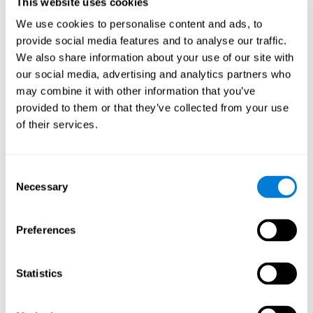
This website uses cookies
ストは、従来のConnersテスト（CPT）に基づいています。
We use cookies to personalise content and ads, to
テストの適切な管理のために、コンピュータ画面に表示さ
れる刺激に被験者が注意を向けられる静かな環境が必要で
provide social media features and to analyse our traffic.
す。このタスクは、落ち着きや衝動、不安、不注意などの
We also share information about your use of our site with
行動障害を評価するのに役立ちます。
our social media, advertising and analytics partners who
風船割り
：このゲームの目的は、爆弾と赤いゾーンを避け
may combine it with other information that you’ve
て、通過するすべての風船を爆発させることです。上級レ
provided to them or that they’ve collected from your use
ベルでは、このアクティビティは認知柔軟性のための努力
of their services.
となるでしょう。私達の日常生活で通行規制を見つけたと
き、または知っている電話番号を押した後に、知らない人
が電話に出たときにもこの能力が必要になります。
Consent
真珠割り
：このメンタルゲーム「真珠割り」では、レンガ
Necessary
Selection
をすべて壊すためにボールを使って、プラットフォームを
動かさなければなりません。そのためには、私たちは持続
的注意を使います。この認知能力は、私たちが道路を走る
Preferences
ときにガソリンスタンドの看板を見つけたり、他の車を見
つけるときに必要です。
COOR精密テスト
：COOR精密テストは、ウィスコンシン
Statistics
のテスト（カード分類検査マニュアル）から作り出されま
した。このタスクは、ユーザーが調整能力を評価するよう
に設計されています。動きの精度をコントロールし、同じ