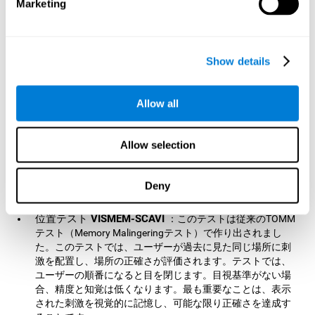
Marketing
目的のために2つの動作（視覚的および手動的）を組み合わ
せることが重要です。このテストの応答速度は、測定され
るべき変数の1つになるので、非常に重要です。
テニス爆弾
：ラケットを動かして、他のボールや爆弾を避
Show details
けながら、目標の色ボールを打つことが求められます。こ
のアクティビティでは、テニスやバレーボールでサーブし
た後にボールを返さなければならないときのように、反応
Allow all
時間の能力を使用します。
もぐらたたき
：このゲームでは、頭にダイナマイトが付い
たもぐらを避けて、目的のもぐらを叩くことが求められま
Allow selection
す。したがって、私たちは全てのもぐらから、ビジュアル
スキャンを使って、目的のもぐらを検出しなければならな
Deny
いでしょう。この認知能力は、買い物で探している食品を
見つけるときなどにも役立ちます。
位置テスト VISMEM-SCAVI
：このテストは従来のTOMM
テスト（Memory Malingeringテスト）で作り出されまし
た。このテストでは、ユーザーが過去に見た同じ場所に刺
激を配置し、場所の正確さが評価されます。テストでは、
ユーザーの順番になると目を閉じます。目視基準がない場
合、精度と知覚は低くなります。最も重要なことは、表示
された刺激を視覚的に記憶し、可能な限り正確さを達成す