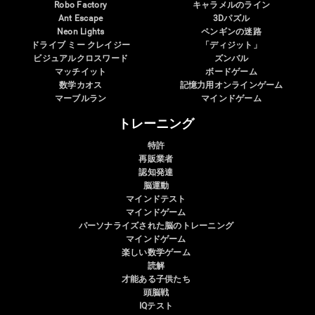
Robo Factory
キャラメルのライン
Ant Escape
3Dパズル
Neon Lights
ペンギンの迷路
ドライブ ミー クレイジー
「ディジット」
ビジュアルクロスワード
ズンバル
マッチイット
ボードゲーム
数学カオス
記憶力用オンラインゲーム
マーブルラン
マインドゲーム
トレーニング
特許
再販業者
認知発達
脳運動
マインドテスト
マインドゲーム
パーソナライズされた脳のトレーニング
マインドゲーム
楽しい数学ゲーム
読解
才能ある子供たち
頭脳戦
IQテスト