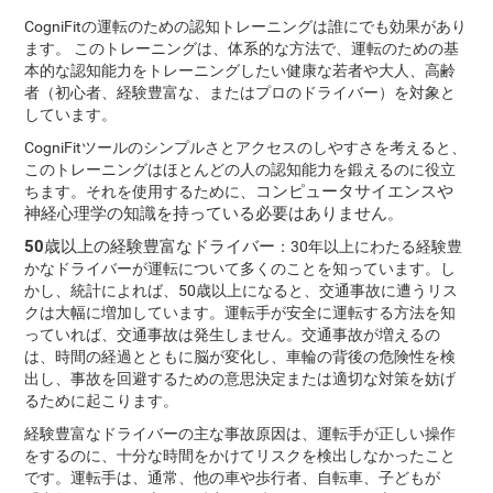
CogniFitの運転のための認知トレーニングは誰にでも効果があり
ます。 このトレーニングは、体系的な方法で、運転のための基
本的な認知能力をトレーニングしたい健康な若者や大人、高齢
者（初心者、経験豊富な、またはプロのドライバー）を対象と
しています。
CogniFitツールのシンプルさとアクセスのしやすさを考えると、
このトレーニングはほとんどの人の認知能力を鍛えるのに役立
コンピュータサイエンスや
ちます。それを使用するために、
神経心理学の知識を持っている必要はありません
。
50歳以上の経験豊富なドライバー
：30年以上にわたる経験豊
かなドライバーが運転について多くのことを知っています。し
かし、統計によれば、50歳以上になると、交通事故に遭うリス
クは大幅に増加しています。運転手が安全に運転する方法を知
っていれば、交通事故は発生しません。交通事故が増えるの
は、時間の経過とともに脳が変化し、車輪の背後の危険性を検
出し、事故を回避するための意思決定または適切な対策を妨げ
るために起こります。
経験豊富なドライバーの主な事故原因は、運転手が正しい操作
をするのに、十分な時間をかけてリスクを検出しなかったこと
です。運転手は、通常、他の車や歩行者、自転車、子どもが