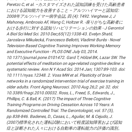
Peretzc C, et al. –カスタマイズされた認知訓練を受けた高齢患者
における認知能力を改善すること – アルツハイマーと認知症:
2008年アルツハイマー病学会誌, 四 (4): T492. Verghese J, J
Mahoney, Ambrosio AF, Wang C, Holtzer R. -座りがちな高齢者に
おける歩行に対する認知リハビリテーションの効果 - J Gerontol
A Biol Sci Med Sci. 2010 Dec;65(12):1338-43. Evelyn Shatil,
Jaroslava Mikulecká, Francesco Bellotti, Vladimír Burěs - Novel
Television-Based Cognitive Training Improves Working Memory
and Executive Function - PLOS ONE July 03, 2014.
10.1371/journal.pone.0101472. Gard T, Hölzel BK, Lazar SW. The
potential effects of meditation on age-related cognitive decline: a
systematic review. Ann N Y Acad Sci. 2014 Jan; 1307:89-103. doi:
10.1111/nyas.12348. 2. Voss MW et al. Plasticity of brain
networks in a randomized intervention trial of exercise training in
older adults. Front Aging Neurosci. 2010 Aug 26;2. pii: 32. doi:
10.3389/fnagi.2010.00032. Ross, L., Freed, S., Edwards, J.,
Phillips, C. & Ball, K. (2017) The impact of Three Cognitive
Training Programs on Driving Cessation Across 10 Years: A
Randomized Controlled Trial. The Gerontologist, vol. 57 (5),
pp.838-846. Badenes, D., Casas, L., Aguilar, M. & Cejudo, J.
(2007)標準化された運転試験において軽度認知障害および認知
症と診断された人々における自動車の運転能力の評価の識別。