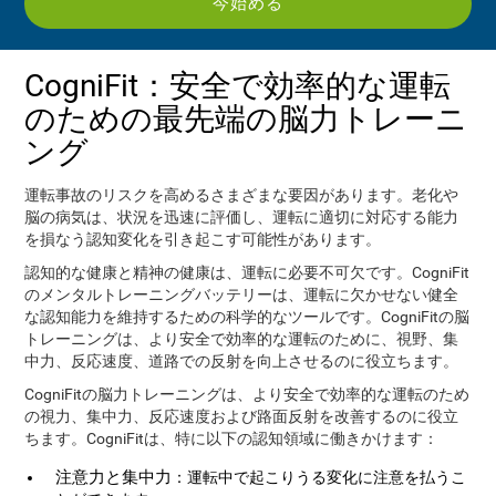
今始める
CogniFit：安全で効率的な運転
のための最先端の脳力トレーニ
ング
運転事故のリスクを高めるさまざまな要因があります。老化や
脳の病気は、状況を迅速に評価し、運転に適切に対応する能力
を損なう認知変化を引き起こす可能性があります。
認知的な健康と精神の健康は、運転に必要不可欠です。CogniFit
のメンタルトレーニングバッテリーは、運転に欠かせない健全
な認知能力を維持するための科学的なツールです。CogniFitの脳
トレーニングは、より安全で効率的な運転のために、視野、集
中力、反応速度、道路での反射を向上させるのに役立ちます。
CogniFitの脳力トレーニングは、より安全で効率的な運転のため
の視力、集中力、反応速度および路面反射を改善するのに役立
ちます。CogniFitは、特に以下の認知領域に働きかけます：
注意力と集中力
：運転中で起こりうる変化に注意を払うこ