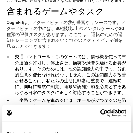
ことが出来
、運転などの日常的な活動を長期間行うことができます。
含まれるゲームやタスク
CogniFitは、アクティビティの数が豊富なリソースです。ア
クティビティの中には、30種類以上のメンタルゲームや20
種類の評価タスクがあります。ここでは、運転のための認
知トレーニングに含まれるいくつかのアクティビティ例を
見ることができます：
交通コントロール
：このゲームでは、信号機を使って車
の通過を許可し、停止させ、衝突や渋滞を避ける必要が
あります。そのためには、他の認知能力の中でも、分割
的注意を使わなければなりません。この認知能力を改善
させることは、私たちの生活に非常に重要で、運転時
に、同時に複数の知覚、運動や認知活動を必要とするあ
らゆる日常のタスクに正しく対応することができます。
十字路
：ゲームを進めるには、ボールがぶつかるのを防
ぎ、石を十字路に置く必要があります。これには、推定
などの様々な認知能力が必要です。私達は信号で停止す
るためにいつブレーキをかけなければいけないかを知る
のに日々この認知能力を使います。
FOCU-SHIFネグレクトテスト
：FOCU-SHIFネグレクトテ