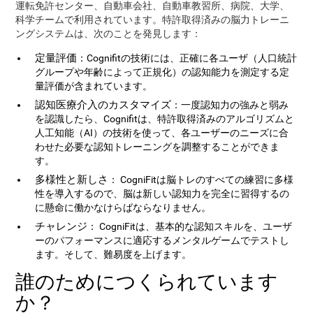
運転免許センター、自動車会社、自動車教習所、病院、大学、
科学チームで利用されています。特許取得済みの脳力トレーニ
ングシステムは、次のことを発見します：
定量評価
：Cognifitの技術には、正確に各ユーザ（人口統計
グループや年齢によって正規化）の認知能力を測定する定
量評価が含まれています。
認知医療介入のカスタマイズ
：一度認知力の強みと弱み
を認識したら、Cognifitは、特許取得済みのアルゴリズムと
人工知能（AI）の技術を使って、各ユーザーのニーズに合
わせた必要な認知トレーニングを調整することができま
す。
多様性と新しさ
： CogniFitは脳トレのすべての練習に多様
性を導入するので、脳は新しい認知力を完全に習得するの
に懸命に働かなけらばならなりません。
チャレンジ
： CogniFitは、基本的な認知スキルを、ユーザ
ーのパフォーマンスに適応するメンタルゲームでテストし
ます。そして、難易度を上げます。
誰のためにつくられています
か？