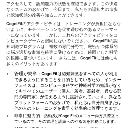
アクセスして、認知能力の状態を確認できます。この快適
なシステムのおかげで、今日まで、
私たちの認知力の進歩
と認知状態の改善を知ることができます。
CogniFitのアクティビティは、トレーニングが負担にならな
いように、
モチベーションを促す遊び心のあるフォーマッ
ト
になっています。しかし、これらのアクティビティをコ
ンピュータゲームと混同しないでください。
CogniFitの認
知刺激プログラムは、複数の専門分野で、厳密かつ体系的
に脳が適切な刺激を確実に受けるために、確固とした科学
的根拠に基づいています。 さらには、CogniFitには他にも
多くのメリットがあります：
管理が簡単
：CogniFitは認知刺激をすべての人が利用
できるようにすることを目的としているため、インター
フェイスは、コンピュータ科学や神経科学の知識がなく
てもすべてのユーザー（個人、若者、高齢者、異なる部
門の専門家）が使えるように設計されています。異なる
プラットフォームのおかげで、私たちは自分自身または
他の人のトレーニングを素早く効率的に管理できます。
非常に魅力的
：活動及びCogniFitのメニュー両方共際立っ
ているので、その管理と訓練へのやる気を容易にします。