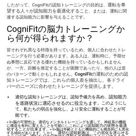
運転を希
したがって、CogniFitの認知トレーニングの目的は、
望する人々が認知能力を最適化すること
、または、運転に関
連する認知能力に影響を与えることです。
CogniFitの脳力トレーニングか
ら何が得られますか？
皆それぞれ異なる特徴を持っているため、個人に合わせたトレ
ーニングを行う必要があります。ある人は、運転時に、予期せ
ぬ事態に反応できる優れた機能を持っているかもしれません
が、一方、距離を推定することが困難であったり、他の人は逆
CogniFitの運転のための認
のパターンで動くかもしれません。
知トレーニングでは、これらの個人差を抽出し、各ドライ
バーのニーズに合わせたトレーニングを提供します。
認知能力
適切な認知トレーニングは、認知予備力を高め、
を道路状況に適応させるのに役立ちます
。このようにし
て、私たちの弱点を強化し、より安全に運転することが可
能です。
< li>脳の可塑性は、適切なメンタルトレーニングを通して、神経系の機能
認知能力の状態を最適
に構造を有利に変えることを可能にし,これにより
化することが出来ます
。< li>脳は年齢とともに機能的にも構造的にも悪化
適切な認知刺激は、この劣化を遅らせる
する傾向があります。しかし、