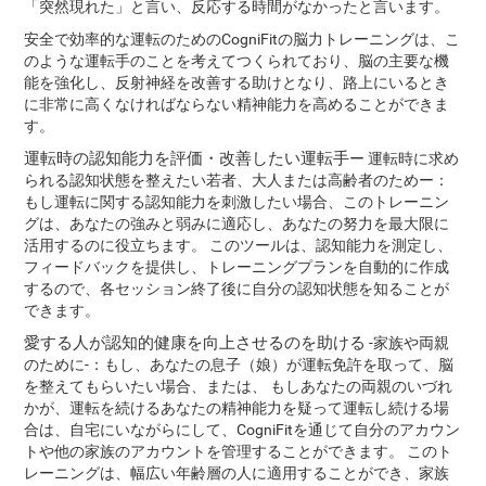
「突然現れた」と言い、反応する時間がなかったと言います。
安全で効率的な運転のためのCogniFitの脳力トレーニングは、こ
のような運転手のことを考えてつくられており、脳の主要な機
能を強化し、反射神経を改善する助けとなり、路上にいるとき
に非常に高くなければならない精神能力を高めることができま
す。
運転時の認知能力を評価・改善したい運転手
ー 運転時に求め
られる認知状態を整えたい若者、大人または高齢者のためー：
もし運転に関する認知能力を刺激したい場合、このトレーニン
グは、あなたの強みと弱みに適応し、あなたの努力を最大限に
活用するのに役立ちます。 このツールは、認知能力を測定し、
フィードバックを提供し、トレーニングプランを自動的に作成
するので、各セッション終了後に自分の認知状態を知ることが
できます。
愛する人が認知的健康を向上させるのを助ける
‐家族や両親
のために‐：もし、あなたの息子（娘）が運転免許を取って、脳
を整えてもらいたい場合、または、 もしあなたの両親のいづれ
かが、運転を続けるあなたの精神能力を疑って運転し続ける場
合は、自宅にいながらにして、CogniFitを通じて自分のアカウン
トや他の家族のアカウントを管理することができます。 このト
レーニングは、幅広い年齢層の人に適用することができ、家族