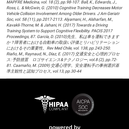
MAPFRE Medicina, vol. 18 (2), pp.98-107. Ball, K., Edwards, J.,
Ross, L. & McGwin, G. (2010) Cognitive Training Decreases Motor
Vehicle Collision Involvement Among Older Drivers. J Am Geriatr
Soc, vol. 58 (11), pp.2017-2113. Alyamani, H., Alsharfan, M.,
Kavakli-Thorne, M. & Jahani, H. (2017) Towards a Driving
Training System to Support Cognitive Flexibility. PACIS 2017
Proceedings, 87. García, D. (2010)先生、私は車を運転できます
か？障害者における自動車の取扱い評価とリハビリテーション
におけるその重要性。Rev Med Chile, vol. 138, pp.243-250.
Riaño, M., Raynaud, N., Díaz, E. (2017) 交通安全と心理的プロセ
ス: 予防措置 ロゴサイエンス&テクノロジー, vol.8 (2), pp.72-
81. Caamaño, M. (2009) 交通心理学。安全運転手の事例選択基
準主観性と認知プロセス, vol.13, pp.30-44