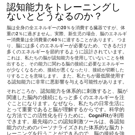
認知能力をトレーニングし
ないとどうなるのか？
脳は全身の全エネルギーの20％を消費する臓器ですが、体
重の2％に過ぎません。実際、新生児の場合、脳のエネルギ
ー消費量は全消費量の60％に達することがあります。 つま
脳には多くのエネルギーが必要なため、できるだけ
り、
多くのエネルギーを節約するように設計されています。
これは、私たちの脳が認知能力を使用していないことを検
出すると、その能力に関わる脳の接続に必要なエネルギー
が少なくなるため、接続が悪くなったり、接続が切断した
また、私たちが最低限使用す
りすることを意味します。
る認知能力に非常に悪影響を与える可能性があります。
認知能力を体系的に刺激すると、脳が
それどころか、
関連した脳内の接続にもっと多くのエネルギーを注
ぐことになります。なぜなら、私たちの日常生活に
とって重要であると脳が理解するからです。科学的
な方法でこの活性化を行うために、CogniFitが利用
できます。最先端のこの認知刺激ツールは、各認知
能力のためのパーソナライズされた体系的な脳力ト
レーニングを行うことができるので、脳の接続を強