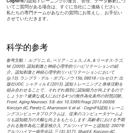
CogniFitの認知トレーニングの運営、管理、データ解釈につ
いてご質問がある場合は、すぐに当社にご連絡ください。
私たちの専門チームがあなたの質問にお答えし、お手伝い
させていただきます。
科学的参考
参考文献：
ルブリニ, G., ペリア－ニェス, J.A., & リーオス-ラゴ,
M. (2009). 認知刺激と神経心理学的リハビリテーションの紹
介。認知刺激と神経心理学的リハビリテーションにおいて
(p.13). ランブラ・デル・ポブレノウ 156, 08018 バルセロナ: 出
版社UOC. シャティル E (2013). 認知トレーニングと身体活動を
組み合わせることで、それぞれ個別に認知能力が向上するので
しょうか？健康な成人における4つの無作為化条件の対照試験。
Front. Aging Neurosci. 5:8. doi: 10.3389/fnagi.2013.00008.
Korczyn dC, Peretz C, Aharonson V, et al. - CogniFit認知トレーニ
ングコンピュータプログラムは、従来のコンピュータゲームよ
りも認知能力の大幅な向上をもたらします: 高齢者における予期
される無作為化二重盲検介入. アルツハイマー と認知症: 2007年
アルツハイマー病学会誌, 三 (3): S171. Shatil E, Korczyn dC,