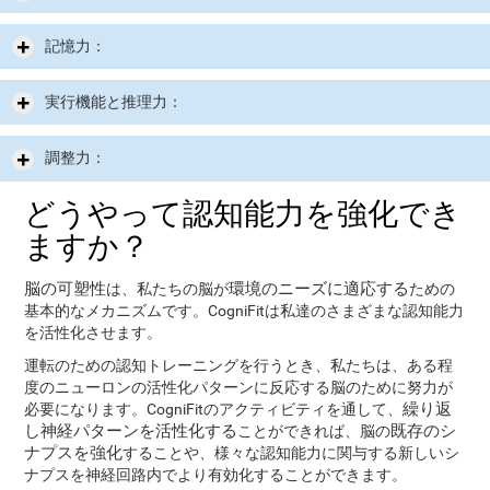
記憶力：
実行機能と推理力：
調整力：
どうやって認知能力を強化でき
ますか？
脳の可塑性
環境のニーズに適応する
は、私たちの脳が
ための
基本的なメカニズムです。CogniFitは私達のさまざまな認知能力
を活性化させます。
運転のための認知トレーニングを行うとき、私たちは、ある程
度のニューロンの活性化パターンに反応する脳のために努力が
繰り返
必要になります。CogniFitのアクティビティを通して、
し神経パターンを活性化する
既存のシ
ことができれば、脳の
ナプスを強化
することや、様々な認知能力に関与する新しいシ
ナプスを神経回路内でより有効化することができます。