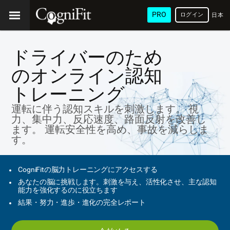
PRO
ログイン
日本
語
ドライバーのため
のオンライン認知
トレーニング
運転に伴う認知スキルを刺激します。 視
力、集中力、反応速度、路面反射を改善し
ます。 運転安全性を高め、事故を減らしま
す。
CogniFitの脳力トレーニングにアクセスする
あなたの脳に挑戦します。刺激を与え、活性化させ、主な認知
能力を強化するのに役立ちます
結果・努力・進歩・進化の完全レポート