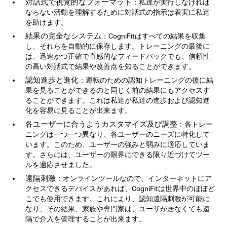
対話式で視覚的なフォーマット
：私達が実行しなければ
ならない活動を理解するために対話式の指示は着実に私達
を助けます。
結果の完全なシステム
：CogniFitはすべての結果を収集
し、それらを自動的に保存します。トレーニングの最後に
は、迅速かつ正確で直感的なフィードバックでも、信頼性
の高い対話式で結果や改善点を知ることができます。
認知進歩と進化
：運転のための認知トレーニングの後に結
果を見ることができるのと同じく前の結果にもアクセスす
ることができます。これは私達が私達の進歩および認知進
化を容易に見ることが出来ます。
各ユーザーに合うようカスタマイズ及び調整
：各トレー
ニングは一つ一つ異なり、各ユーザーのニーズに特化して
います。このため、ユーザーの強みと弱みに適応していま
す。さらには、ユーザーの限界にできる限り近づけてツー
ルを適応させました。
遠隔刺激
：オンラインツールなので、インターネットにア
クセスできるデバイスがあれば、CogniFitは世界中のほぼど
こでも使用できます。これにより、認知遠隔刺激が可能に
なり、その結果、家族や専門家は、ユーザが居なくても遠
隔で介入を管理することが出来ます。