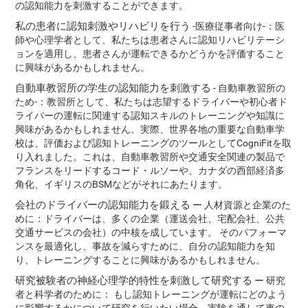
の認知能力を刺激することができます。
私の患者に認知刺激やリハビリを行う
‐医療従事者向け‐：医
師や心理学者として、私たちは患者さんに認知リハビリテーシ
ョンを適用し、患者さんが運転できるかどうかを評価すること
に興味があるかもしれません。
自動車教習所の学生の認知能力を刺激する
‐ 自動車教習所の
ため‐：教習所として、私たちは志望するドライバーや初心者ド
ライバーの運転に関連する認知スキルのトレーニングや知識に
興味があるかもしれません。実際、世界各地の重要な自動車学
校は、評価および認知トレーニングのツールとしてCogniFitを取
り入れました。これは、自動車教習所や交通安全関連の製品で
フランスをリードするコード・ルソーや、カナダの西部経済多
角化、イギリスのBSMなどがそれにあたります。
会社のドライバーの認知能力を鍛える
ー 人材資源と企業のた
めに：ドライバーは、多くの企業（運送会社、宅配会社、公共
交通サービスの会社）の中核を成しています。 そのパフォーマ
ンスを最適化し、事故を減らすために、自分の認知能力を知
り、トレーニングすることに興味があるかもしれません。
研究被験者の神経心理学的特性を刺激して研究する
ー 研究
者と科学者のために： もし認知トレーニングが運転にどのよう