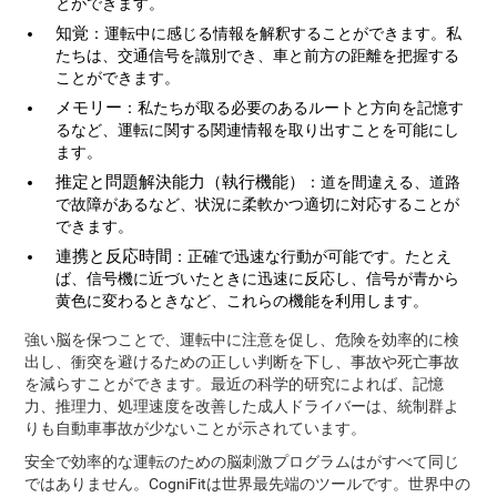
とができます。
知覚
：運転中に感じる情報を解釈することができます。私
たちは、交通信号を識別でき、車と前方の距離を把握する
ことができます。
メモリー
：私たちが取る必要のあるルートと方向を記憶す
るなど、運転に関する関連情報を取り出すことを可能にし
ます。
推定と問題解決能力（執行機能）
：道を間違える、道路
で故障があるなど、状況に柔軟かつ適切に対応することが
できます。
連携と反応時間
：正確で迅速な行動が可能です。たとえ
ば、信号機に近づいたときに迅速に反応し、信号が青から
黄色に変わるときなど、これらの機能を利用します。
強い脳を保つことで、運転中に注意を促し、危険を効率的に検
出し、衝突を避けるための正しい判断を下し、事故や死亡事故
を減らすことができます。最近の科学的研究によれば、記憶
力、推理力、処理速度を改善した成人ドライバーは、統制群よ
りも自動車事故が少ないことが示されています。
安全で効率的な運転のための脳刺激プログラムはがすべて同じ
ではありません。CogniFitは世界最先端のツールです。世界中の