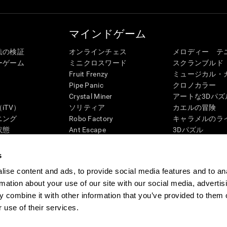
マインドゲーム
法の検証
オンラインチェス
メロディー テ
ーゲーム
ミニクロスワード
スクランブルド
Fruit Frenzy
ミュージカル・
Pipe Panic
クロノカラー
Crystal Miner
アートな3Dパズ
iTV）
ソリティア
カエルの冒険
ニング
Robo Factory
キャラメルのラ
状態
Ant Escape
3Dパズル
ック・レビュー
Neon Lights
ペンギンの迷路
G4D
ドライブ ミー クレイジー
「ディジット」
s
ビジュアルクロスワード
ズンバル
ise content and ads, to provide social media features and to an
マッチイット
ボードゲーム
rmation about your use of our site with our social media, advertis
数学カオス
記憶力用オンラ
 combine it with other information that you’ve provided to them o
マーブルラン
マインドゲーム
 use of their services.