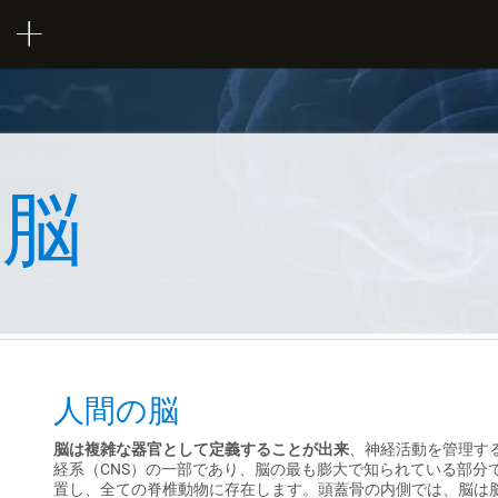
の脳
人間の脳
脳は複雑な器官として定義することが出来
、神経活動を管理す
経系（CNS）の一部であり、脳の最も膨大で知られている部分
置し、全ての脊椎動物に存在します。頭蓋骨の内側では、脳は