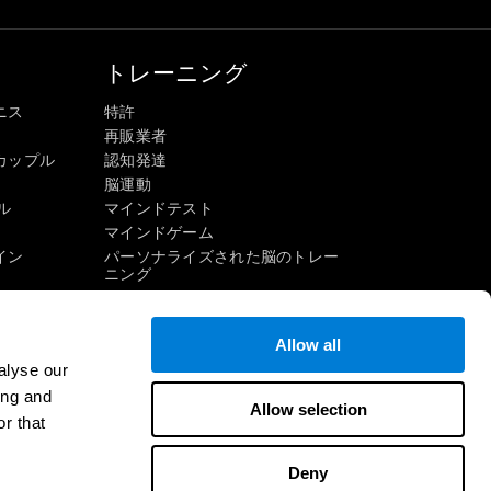
トレーニング
ニス
特許
再販業者
カップル
認知発達
脳運動
ル
マインドテスト
マインドゲーム
イン
パーソナライズされた脳のトレー
ニング
マインドゲーム
楽しい数学ゲーム
Allow all
読解
alyse our
才能ある子供たち
頭脳戦
ing and
インゲーム
Allow selection
IQテスト
r that
Deny