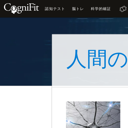
認知テスト
脳トレ
科学的確証
人間