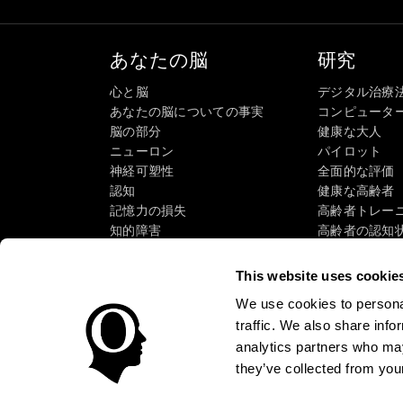
あなたの脳
研究
心と脳
デジタル治療
あなたの脳についての事実
コンピュータ
脳の部分
健康な大人
ニューロン
パイロット
神経可塑性
全面的な評価
認知
健康な高齢者（
記憶力の損失
高齢者トレー
知的障害
高齢者の認知
脳機能
システマティ
執行機能
タクソノミーS
This website uses cookie
認識
We use cookies to personal
注意
traffic. We also share info
analytics partners who may
they’ve collected from your