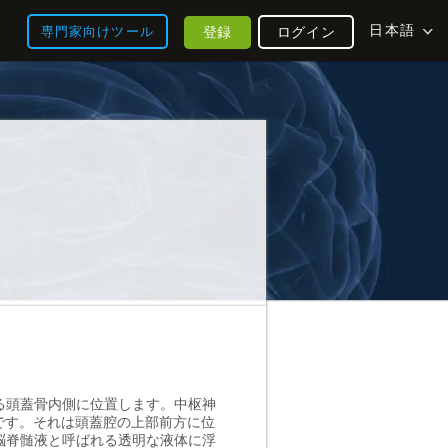
日本語
登録
ログイン
専門家向けツール
る頭蓋骨内側に位置します。中枢神
です。それは頭蓋腔の上部前方に位
脳脊髄液と呼ばれる透明な液体に浮