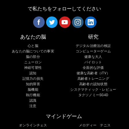
で私たちをフォローしてください
あなたの脳
研究
心と脳
デジタル治療法の検証
あなたの脳についての事実
コンピューターゲーム
脳の部分
健康な大人
ニューロン
パイロット
神経可塑性
全面的な評価
認知
健康な高齢者（iTV）
記憶力の損失
高齢者トレーニング
知的障害
高齢者の認知状態
脳機能
システマティック・レビュー
執行機能
タクソノミーSG4D
認識
注意
マインドゲーム
オンラインチェス
メロディー テニス