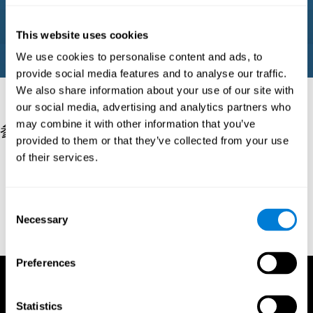
This website uses cookies
We use cookies to personalise content and ads, to
provide social media features and to analyse our traffic.
We also share information about your use of our site with
our social media, advertising and analytics partners who
may combine it with other information that you’ve
参考文献
provided to them or that they’ve collected from your use
of their services.
Corsi, P.M. (1972). Human memory and the medial temporal
region of the brain (Ph.D.). McGill University.
Tulsky, D. S., Chiaravalloti, N. D., Palmer, B. W., & Chelune, G. J.
Consent
(2003). The Wechsler Memory Scale, Third Edition. Clinical
Necessary
Selection
Interpretation of the WAIS-III and WMS-III, 93-139.
https://doi.org/10.1016/b978-012703570-3/50007-9
Preferences
Statistics