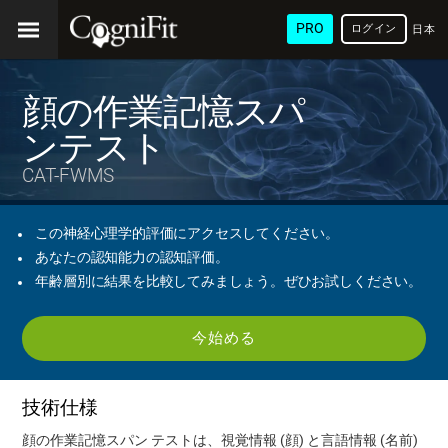
PRO
ログイン
日本
語
顔の作業記憶スパ
ンテスト
CAT-FWMS
この神経心理学的評価にアクセスしてください。
あなたの認知能力の認知評価。
年齢層別に結果を比較してみましょう。ぜひお試しください。
今始める
技術仕様
顔の作業記憶スパン テストは、視覚情報 (顔) と言語情報 (名前)