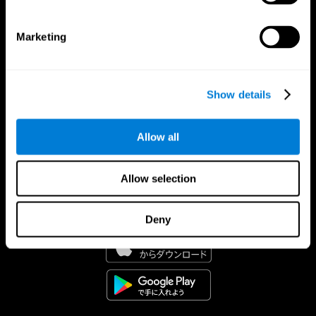
Marketing
Show details
Allow all
Allow selection
CogniFitアプリ
Deny