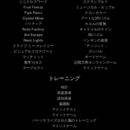
ミニクロスワード
スクランブルド
Fruit Frenzy
ミュージカル・カップル
Pipe Panic
クロノカラー
Crystal Miner
アートな3Dパズル
ソリティア
カエルの冒険
Robo Factory
キャラメルのライン
Ant Escape
3Dパズル
Neon Lights
ペンギンの迷路
ドライブ ミー クレイジー
「ディジット」
ビジュアルクロスワード
ズンバル
マッチイット
ボードゲーム
数学カオス
記憶力用オンラインゲーム
マーブルラン
マインドゲーム
トレーニング
特許
再販業者
認知発達
脳運動
マインドテスト
マインドゲーム
パーソナライズされた脳のトレーニング
マインドゲーム