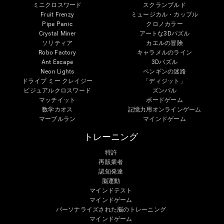
ミニクロスワード
スクランブルド
Fruit Frenzy
ミュージカル・カップル
Pipe Panic
クロノカラー
Crystal Miner
アートな3Dパズル
ソリティア
カエルの冒険
Robo Factory
キャラメルのライン
Ant Escape
3Dパズル
Neon Lights
ペンギンの迷路
ドライブ ミー クレイジー
「ディジット」
ビジュアルクロスワード
ズンバル
マッチイット
ボードゲーム
数学カオス
記憶力用オンラインゲーム
マーブルラン
マインドゲーム
トレーニング
特許
再販業者
認知発達
脳運動
マインドテスト
マインドゲーム
パーソナライズされた脳のトレーニング
マインドゲーム