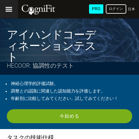
PRO
ログイン
日本
語
アイハンドコーデ
ィネーションテス
ト
HECOOR: 協調性のテスト
神経心理学的評価試験。
調整との認識に関連した認知能力を評価します。
年齢別に比較してみてください。試してみてください！
今始める
タスクの技術仕様