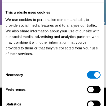
This website uses cookies
We use cookies to personalise content and ads, to
provide social media features and to analyse our traffic.
リファレンス
We also share information about your use of our site with
our social media, advertising and analytics partners who
Greenberg, L. M., Kindschi, C. L., & Corman, C. L. (1996). TOVA
may combine it with other information that you’ve
test of variables of attention: clinical guide. St. Paul, MN: TOVA
provided to them or that they’ve collected from your use
Research Foundation.
of their services.
Stroop, J. R (1935). Studies of interference in serial verbal
reactions. Journal of experimental psychology, 18(6), 643.
Whiteside A., A synopsis of the Vienna Test System: A computer
Consent
aided psychological diagnosis. JOPED, 2002, 5 (1), 41–50.
Necessary
Selection
Preferences
Statistics