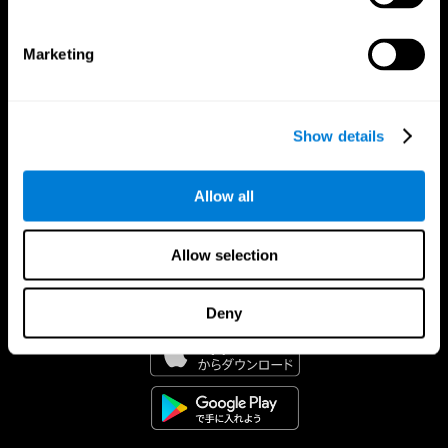
Marketing
Show details
Allow all
Allow selection
CogniFitアプリ
Deny