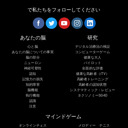
で私たちをフォローしてください
あなたの脳
研究
心と脳
デジタル治療法の検証
あなたの脳についての事実
コンピューターゲーム
脳の部分
健康な大人
ニューロン
パイロット
神経可塑性
全面的な評価
認知
健康な高齢者（iTV）
記憶力の損失
高齢者トレーニング
知的障害
高齢者の認知状態
脳機能
システマティック・レビュー
執行機能
タクソノミーSG4D
認識
注意
マインドゲーム
オンラインチェス
メロディー テニス