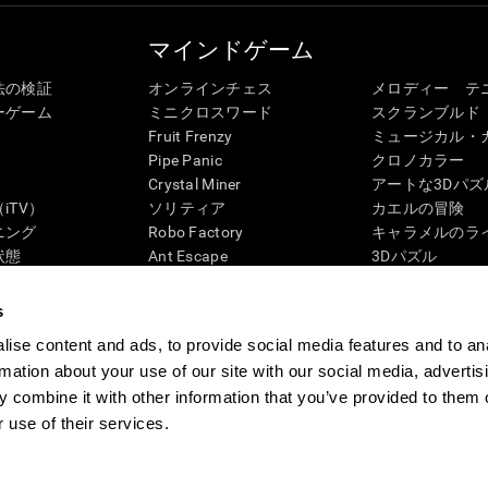
マインドゲーム
法の検証
オンラインチェス
メロディー テ
ーゲーム
ミニクロスワード
スクランブルド
Fruit Frenzy
ミュージカル・
Pipe Panic
クロノカラー
Crystal Miner
アートな3Dパズ
iTV）
ソリティア
カエルの冒険
ニング
Robo Factory
キャラメルのラ
状態
Ant Escape
3Dパズル
ック・レビュー
Neon Lights
ペンギンの迷路
G4D
ドライブ ミー クレイジー
「ディジット」
s
ビジュアルクロスワード
ズンバル
ise content and ads, to provide social media features and to an
マッチイット
ボードゲーム
rmation about your use of our site with our social media, advertis
数学カオス
記憶力用オンラ
 combine it with other information that you’ve provided to them o
マーブルラン
マインドゲーム
 use of their services.
ム
CogniFit Newsroom
Media Kit
アフィリエイトになる
再販業者になる