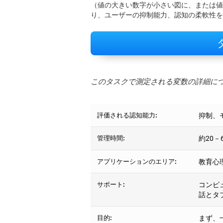
（値の大きい数字が小さい図に、または値
り、ユーザーの抑制能力、認知の柔軟性を
このタスクで測定される変数の詳細に
評価される認知能力:
抑制、
管理時間:
約20－
アプリケーションのエリア:
教育心
サポート:
コンピ
話とタ
目的:
まず、