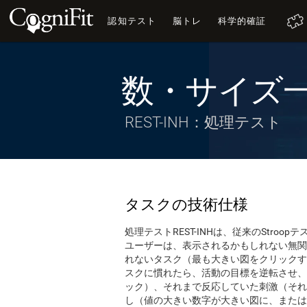
認知テスト
脳トレ
科学的確証
数・サイズ
REST-INH：処理テスト
タスクの技術仕様
処理テストREST-INHは、従来のStroop
ユーザーは、表示されるかもしれない無関
れないタスク（最も大きい図をクリックす
スクに慣れたら、活動の目標を逆転させ、
ック）、それまで反応していた刺激（それ
し（値の大きい数字が大きい図に、または