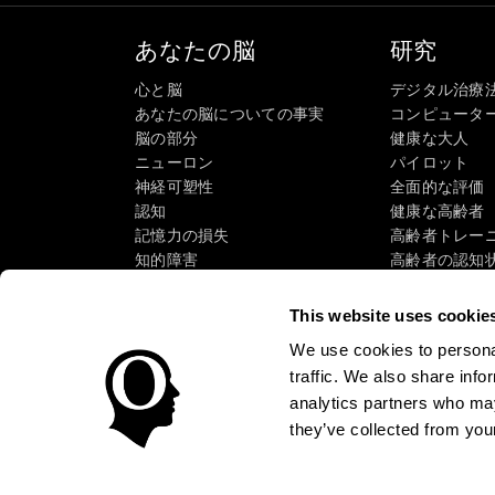
あなたの脳
研究
心と脳
デジタル治療
あなたの脳についての事実
コンピュータ
脳の部分
健康な大人
ニューロン
パイロット
神経可塑性
全面的な評価
認知
健康な高齢者（
記憶力の損失
高齢者トレー
知的障害
高齢者の認知
脳機能
システマティ
執行機能
タクソノミーS
This website uses cookie
認識
We use cookies to personal
注意
traffic. We also share info
analytics partners who may
they’ve collected from your
使用条件
プライバシーポリシー
マネージメントチー