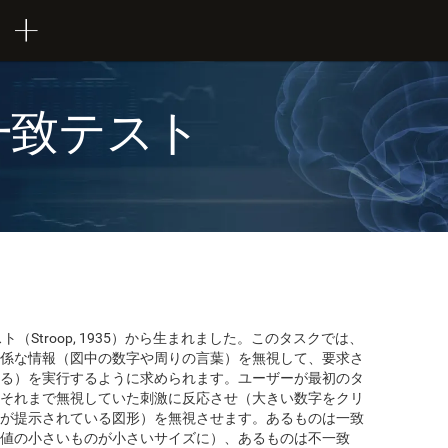
一致テスト
テスト（Stroop, 1935）から生まれました。このタスクでは、
係な情報（図中の数字や周りの言葉）を無視して、要求さ
る）を実行するように求められます。ユーザーが最初のタ
それまで無視していた刺激に反応させ（大きい数字をクリ
が提示されている図形）を無視させます。あるものは一致
値の小さいものが小さいサイズに）、あるものは不一致