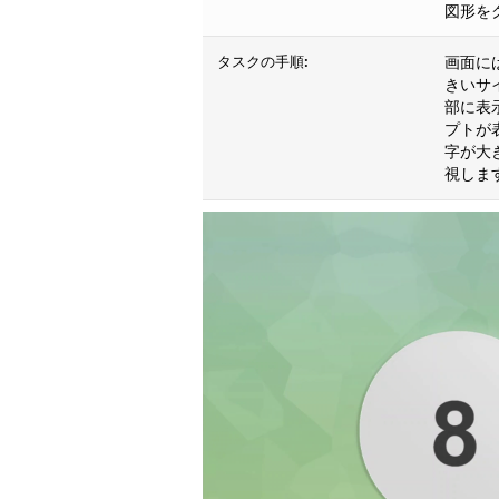
図形を
タスクの手順:
画面に
きいサ
部に表
プトが
字が大
視しま