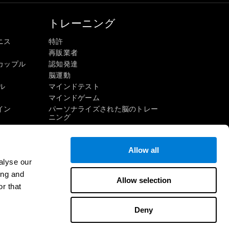
トレーニング
ニス
特許
再販業者
カップル
認知発達
脳運動
ル
マインドテスト
マインドゲーム
イン
パーソナライズされた脳のトレー
ニング
マインドゲーム
楽しい数学ゲーム
Allow all
読解
alyse our
才能ある子供たち
頭脳戦
ing and
インゲーム
Allow selection
IQテスト
r that
Deny
連絡先
ヘルプ
アクセシビリティに関する声明