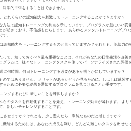
、科学的主張をすることはできません。
、どれくらいの認知能力を刺激してトレーニングすることができますか？
な方法で認知トレーニングの利点を示しています。プログラムが脳にいい変
とが起きており、不信感もたらします。 あらゆるメンタルトレーニングプロ
です。
は認知能力をトレーニングするものと言っていますか？それとも、認知力の
たって、知っておくべき最も重要なことは、それがあなたの日常生活を改善さ
ログラムは、様々なトレーニングタスクを使ってパーソナライズされた評価
週に何時間、何日トレーニングする必要があるか明らかにしていますか？
ものではありません。 メリットがあるかどうか見るために、しばしば練習す
するために必要な結果を通知するプログラムを見つけることが重要です。
ニングするたびに新しいことを練習しますか？
れらのタスクを自動化することを覚え、トレーニング効果が薄れます。 より
て、新しいチャレンジすることです。
こさせますか？それとも、少し遊んだら、単純なものだと感じますか？
に機能するためには、あなたの成長を測り、どんどん難しいタスクを出せな
。