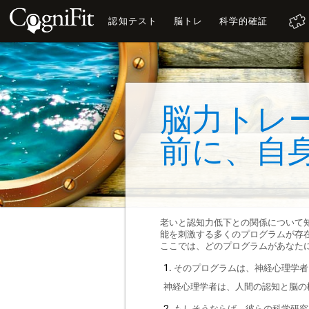
認知テスト
脳トレ
科学的確証
脳力トレ
前に、自
老いと認知力低下との関係について
能を刺激する多くのプログラムが存
ここでは、どのプログラムがあなた
そのプログラムは、神経心理学者
神経心理学者は、人間の認知と脳の
もしそうならば、彼らの科学研究