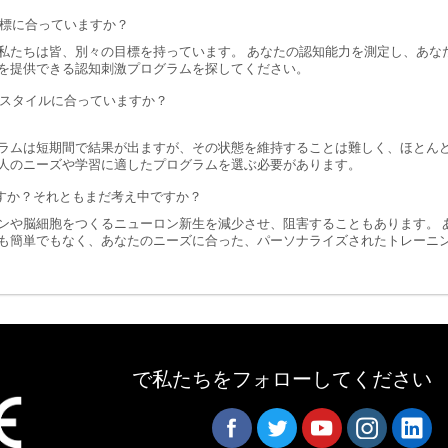
標に合っていますか？
私たちは皆、別々の目標を持っています。 あなたの認知能力を測定し、あな
を提供できる認知刺激プログラムを探してください。
スタイルに合っていますか？
ラムは短期間で結果が出ますが、その状態を維持することは難しく、ほとん
人のニーズや学習に適したプログラムを選ぶ必要があります。
すか？それともまだ考え中ですか？
ンや脳細胞をつくるニューロン新生を減少させ、阻害することもあります。 
も簡単でもなく、あなたのニーズに合った、パーソナライズされたトレーニ
で私たちをフォローしてください