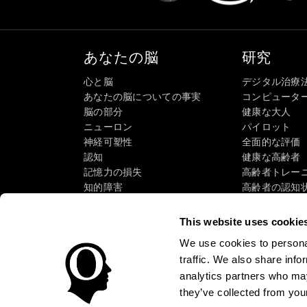
あなたの脳
研究
心と脳
デジタル治療
あなたの脳についての事実
コンピュータ
脳の部分
健康な大人
ニューロン
パイロット
神経可塑性
全面的な評価
認知
健康な高齢者（
記憶力の損失
高齢者トレー
知的障害
高齢者の認知
脳機能
システマティ
執行機能
タクソノミーS
This website uses cookie
認識
We use cookies to personal
注意
traffic. We also share info
analytics partners who may
they’ve collected from your