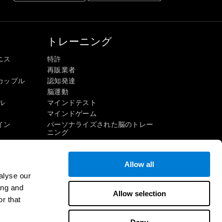
トレーニング
ニス
特許
再販業者
カップル
認知発達
脳運動
ル
マインドテスト
マインドゲーム
イン
パーソナライズされた脳のトレー
ニング
マインドゲーム
楽しい数学ゲーム
Allow all
読解
alyse our
才能ある子供たち
頭脳戦
ing and
インゲーム
Allow selection
IQテスト
r that