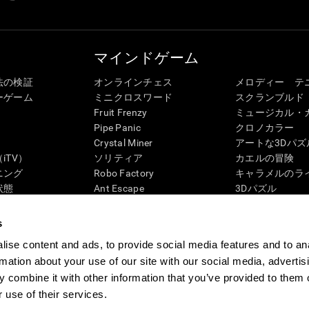
マインドゲーム
法の検証
オンラインチェス
メロディー テ
ーゲーム
ミニクロスワード
スクランブルド
Fruit Frenzy
ミュージカル・
Pipe Panic
クロノカラー
Crystal Miner
アートな3Dパズ
iTV）
ソリティア
カエルの冒険
ニング
Robo Factory
キャラメルのラ
状態
Ant Escape
3Dパズル
ック・レビュー
Neon Lights
ペンギンの迷路
G4D
ドライブ ミー クレイジー
「ディジット」
s
ビジュアルクロスワード
ズンバル
ise content and ads, to provide social media features and to an
マッチイット
ボードゲーム
rmation about your use of our site with our social media, advertis
数学カオス
記憶力用オンラ
 combine it with other information that you’ve provided to them o
マーブルラン
マインドゲーム
 use of their services.