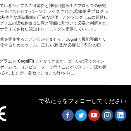
ら成っているシナプスの可塑性と神経細胞再生のプロセスの研究
パーソナライズされた認知刺激プログラ
ニーズに合わせて
の基本的な認知機能の正確な評価、このプログラムの起動し
 プログラムの認知刺激は知覚と評価に基づいて必要と判断され
ナライズされた認知トレーニングを提供しています。
実施することが欠かせません。CogniFit 機能評価とリ
正しい刺激が必要な 15 分の日、
化するためのツール。
を CogniFit
ことができます。楽しいの形でのイン
ゲームは、コンピューターで行うことができます。認知状
表示されます
が、各セッションの終わりに。
で私たちをフォローしてください