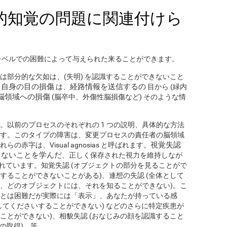
的知覚の問題に関連付けら
レベルでの困難によって与えられた来ることができます。
は部分的な欠如は、(失明) を認識することができないこと
自身の目の損傷
経路情報を送信するの
な
は、
目から (緑内
脳領域への損傷
(脳卒中、外傷性脳損傷など) そのような情
。以前のプロセスのそれぞれの 1 つの説明、具体的な方法
す。このタイプの障害は、変更プロセスの責任者の脳領域
視覚失認
字は、Visual agnosias と呼ばれます。
きないことを学んだ
、正しく保存された視力を維持しなが
れています。知覚失認 (オブジェクトの部分を見ることがで
することができないことがある)、連想の失認 (全体として
、どのオブジェクトには、それを知ることができない)。こ
とは困難だが実際には「表示」、あなたが持っている感
してくださいすることができない) などのさらに特定疾患が
色を見ることができない)、相貌失認 (おなじみの顔を認識すること
の取得)、等。