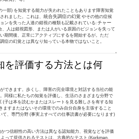
の一部) を知覚する能力が失われたこともあります障害知覚
統合失調症の幻覚
されました。これは、
やその他の症候
チャー
ョンを失った人達の錯視の種類も記載されている:
合、人は錯視図形、または人がいる原因のビジョンを失って
い期間後、正常にアクティブにするを開始するが。ただ
調症の幻覚とは異なり知っている本物ではないこと。
。
知を評価する方法とは何
ができます。歩くし、障害の完全環境と対話する当社の能
。同様に私たちの知覚を評価し、生活のさまざまな分野で
区 (子は本を読むかまたはスレートを見る難しさを有する知
できますまたはないその環境でのみ自分自身を主張すること
いて、専門分野 (事実上すべての仕事読書が必要になります)
的かつ信頼性の高い方法は異なる認知能力、視覚などを評価
 によって提供されるテストは、古典的なテスト (Korkman、