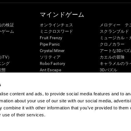
マインドゲーム
法の検証
オンラインチェス
メロディー テ
ーゲーム
ミニクロスワード
スクランブルド
Fruit Frenzy
ミュージカル・
Pipe Panic
クロノカラー
Crystal Miner
アートな3Dパズ
iTV）
ソリティア
カエルの冒険
ニング
Robo Factory
キャラメルのラ
状態
Ant Escape
3Dパズル
ック・レビュー
Neon Lights
ペンギンの迷路
G4D
ドライブ ミー クレイジー
「ディジット」
s
ビジュアルクロスワード
ズンバル
ise content and ads, to provide social media features and to an
マッチイット
ボードゲーム
rmation about your use of our site with our social media, advertis
数学カオス
記憶力用オンラ
 combine it with other information that you’ve provided to them o
マーブルラン
マインドゲーム
 use of their services.
ム
CogniFit Newsroom
Media Kit
アフィリエイトになる
再販業者になる