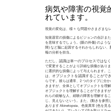
病気や障害の視覚
れています。
視覚の変化は、様々 な問題やさまざまな
知覚器官の損傷によるビジョンの合計また
を意味するでしょう。(眼の外傷) のよう
障) など脳に起因するそれかもしれない、
報の分析を担当。
認識は単一のプロセスではなく
ただし、
で変更することがより詳細な損傷がありま
に選択的な損傷によって与えられます。これらの赤
オブジェクトを認識することがで
は、
らです。彼らは通常、2 つのタイプに分か
きますが、全体としてオブジェクトを理解
オブジェクトを理解することができますが
れらの鋭敏な人、経験の障害を理解するこ
じ、見えないという。また、(動きを参照
あります Akinetopsia、色覚異常 (
ができない)、アレクシア (読み取りエラー