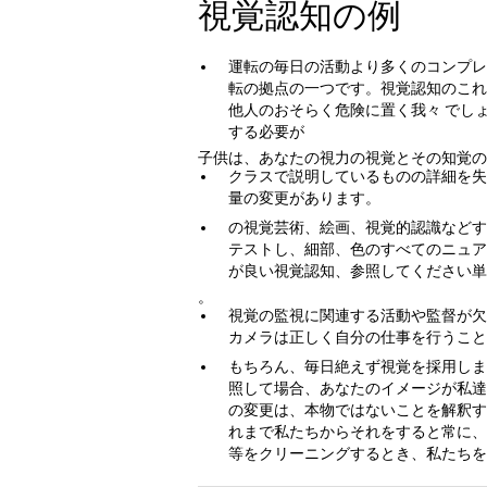
視覚認知の例
運転の毎日の活動より多くのコンプレ
転の拠点の一つです。視覚認知のこれ
他人のおそらく危険に置く我々 でし
する必要が
子供は、あなたの視力の視覚とその知覚の
クラスで説明しているものの詳細を失
量の変更があります。
の視覚芸術、絵画、視覚的認識などす
テストし、細部、色のすべてのニュア
が良い視覚認知、参照してください単
。
視覚の監視に関連する活動や監督が欠
カメラは正しく自分の仕事を行うこと
もちろん、毎日絶えず視覚を採用しま
照して場合、あなたのイメージが私達
の変更は、本物ではないことを解釈す
れまで私たちからそれをすると常に、
等をクリーニングするとき、私たちを