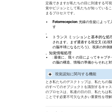
定義できますが私たちの目に到達する可視
覚やビジョンとして私たちが知っているこ
まるプロセスです。
Fotorrecepcion
: 光線の生徒によっ
す
。
トランス ミッションと基本的な処
されます。まず通過する視交叉 (右
の脳半球になるだろう)、視床の外側
知覚情報処理
。
: 最後に、我々 の目によってキャ
の脳の構造、情報の準備からそれと対
視覚認知に関与する機能
とき私たちのデスクトップは、私たちの脳
のすべてのオブジェクトを識別するキャス
のプロセスは、私達の日の日、私たちは私
ことです必要不可欠な大きい重要性を理解