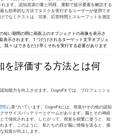
 に触発されます。認知資源の量と同様、運動で提示要素を解読する
最も効率的な方法でタスクを実行するユーザーが使用でき
けでなくテストは、宗派、応答時間とスループットを測定
時間の短い期間の間に画面上のオブジェクトの画像を表示さ
一覧表示されます、1 つだけされるターゲット文字オブジェ
。我々 はできるだけ早くそれを実行する必要があります
知を評価する方法とは何
能力を向上させます。CogniFit では、プロフェッショ
塑性
に基づいています。CogniFitには、視覚やその他の認知
クササイズバッテリーとゲームがあります。脳とその神経
とで強化されます。したがって、視覚を頻繁に使うと、知
れます。このように、私たちの目が脳に情報を送ると、接
な知覚が向上します。