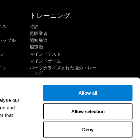
トレーニング
ニス
特許
再販業者
カップル
認知発達
脳運動
ル
マインドテスト
マインドゲーム
イン
パーソナライズされた脳のトレー
ニング
マインドゲーム
楽しい数学ゲーム
Allow all
読解
alyse our
才能ある子供たち
頭脳戦
ing and
インゲーム
Allow selection
IQテスト
r that
Deny
連絡先
ヘルプ
アクセシビリティに関する声明