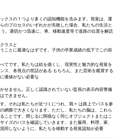
ックスの 1 つより多くの認知機能を含みます。視覚は、運
らのプロセスのいずれかが失敗した場合、私たちの生活と
ょう。適切かつ迅速に、車、移動速度等で道路の位置を解読
クラスと
うことに最適なはずです。子供の学業成績の低下でこの容
べてです。私たちは絵を描くし、現実性と魅力的な視覚を
ンス、各視点の世話がある.もちろん、また芸術を鑑賞する
に価値がない必要な
かせません。正しく認識されていない監視の表示内容警備
はできません。
す。それは私たちが近づくにつれ、我々 は路上でバスを参
の網膜で大きくなります。ただし、私たちの脳は、これら
ることです。閉じるに関係なく同じオブジェクトまたはこ
サイズのバスを確認していきます。また服用、料理、家、
混同しないように、私たちを移動する視覚認知が必要