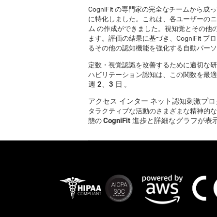
CogniFit の専門家の完全なチームか
に特化しました。これは、各ユーザーの
ム
の作成ができました。視知覚とその他
ます。評価の結果に基づき、CogniFit
るその他の認知機能を強化する自動パーソ
定数・視覚認識を改善するために適切な研修を
ハビリテーション認知は、この関数を最適
週 2、3 日
。
アクセス インター ネット認知刺激プログラム
タラクティブな活動のさまざまな精神的な
CogniFit 進歩と詳細なグラフが
態の