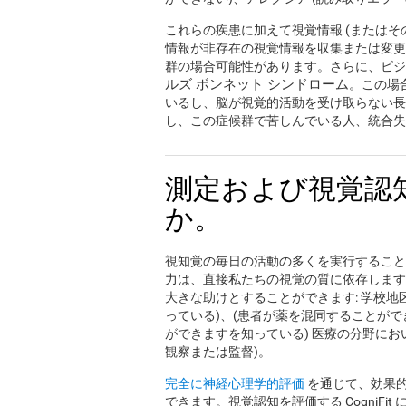
これらの疾患に加えて視覚情報 (またはそ
情報が非存在の視覚情報を収集または変更
群の場合可能性があります。さらに、ビジ
ルズ ボンネット シンドローム
。この場
いるし、脳が視覚的活動を受け取らない長
し、この症候群で苦しんでいる人、統合失
測定および視覚認
か。
視知覚の毎日の活動の多くを実行すること
力は、直接私たちの視覚の質に依存します
大きな助けとすることができます: 学校地
っている)、(患者が薬を混同することが
ができますを知っている) 医療の分野にお
観察または監督)。
完全に神経心理学的評価
を通じて、効果
できます。視覚認知を評価する CogniFit