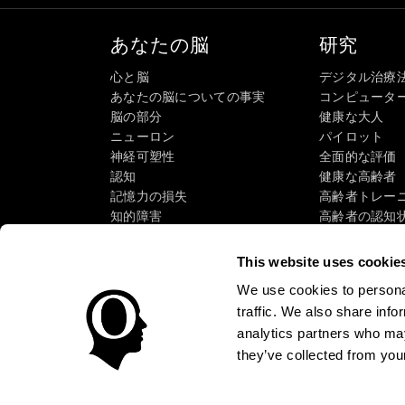
あなたの脳
研究
心と脳
デジタル治療
あなたの脳についての事実
コンピュータ
脳の部分
健康な大人
ニューロン
パイロット
神経可塑性
全面的な評価
認知
健康な高齢者（
記憶力の損失
高齢者トレー
知的障害
高齢者の認知
脳機能
システマティ
執行機能
タクソノミーS
This website uses cookie
認識
We use cookies to personal
注意
traffic. We also share info
analytics partners who may
they’ve collected from your
使用条件
プライバシーポリシー
マネージメントチー