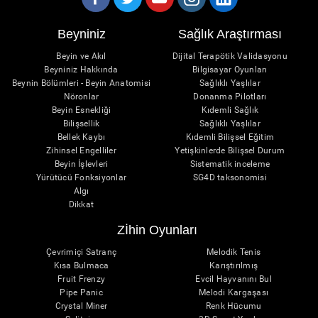
Beyniniz
Sağlık Araştırması
Beyin ve Akıl
Dijital Terapötik Validasyonu
Beyniniz Hakkında
Bilgisayar Oyunları
Beynin Bölümleri - Beyin Anatomisi
Sağlıklı Yaşlılar
Nöronlar
Donanma Pilotları
Beyin Esnekliği
Kıdemli Sağlık
Bilişsellik
Sağlıklı Yaşlılar
Bellek Kaybı
Kıdemli Bilişsel Eğitim
Zihinsel Engelliler
Yetişkinlerde Bilişsel Durum
Beyin İşlevleri
Sistematik inceleme
Yürütücü Fonksiyonlar
SG4D taksonomisi
Algı
Dikkat
Zİhin Oyunları
Çevrimiçi Satranç
Melodik Tenis
Kısa Bulmaca
Karıştırılmış
Fruit Frenzy
Evcil Hayvanını Bul
Pipe Panic
Melodi Kargaşası
Crystal Miner
Renk Hücumu