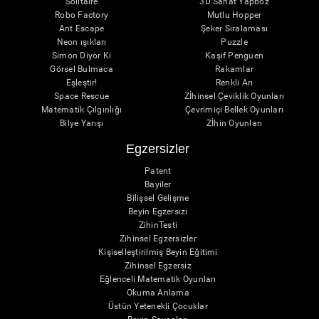
Solitaire
3D Sanat Yapboz
Robo Factory
Mutlu Hopper
Ant Escape
Şeker Sıralaması
Neon ışıkları
Puzzle
Simon Diyor Ki
Kaşif Penguen
Görsel Bulmaca
Rakamlar
Eşleştir!
Renkli Arı
Space Rescue
Zİhinsel Çeviklik Oyunları
Matematik Çılgınlığı
Çevrimiçi Bellek Oyunları
Bilye Yarışı
Zİhin Oyunları
Egzersizler
Patent
Bayiler
Bilişsel Gelişme
Beyin Egzersizi
ZihinTesti
Zihinsel Egzersizler
Kişiselleştirilmiş Beyin Eğitimi
Zihinsel Egzersiz
Eğlenceli Matematik Oyunları
Okuma Anlama
Üstün Yetenekli Çocuklar