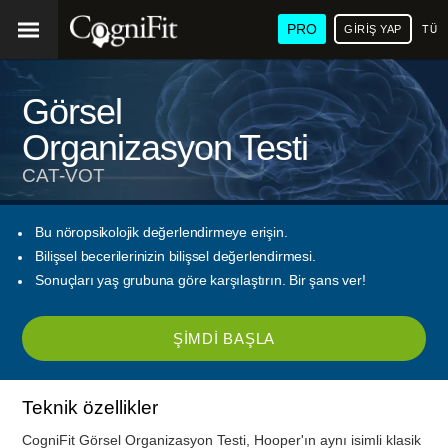
PRO
GIRIŞ YAP
TÜR
Görsel
Organizasyon Testi
CAT-VOT
Bu nöropsikolojik değerlendirmeye erişin.
Bilişsel becerilerinizin bilişsel değerlendirmesi.
Sonuçları yaş grubuna göre karşılaştırın. Bir şans ver!
ŞIMDI BAŞLA
Teknik özellikler
CogniFit Görsel Organizasyon Testi, Hooper'ın aynı isimli klasik