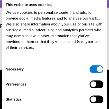
This website uses cookies
We use cookies to personalise content and ads, to
provide social media features and to analyse our traffic.
We also share information about your use of our site with
Referanslar
our social media, advertising and analytics partners who
may combine it with other information that you’ve
Hooper, H. E. (1983). Hooper Visual Organization Test Manual.
provided to them or that they’ve collected from your use
Los Angeles, CA: Western Psychological Services.
of their services.
Merten, T. (2004). A Short Version of the Hooper Visual
Organization Test: Reliability and Validity. Applied
neuropsychology, 11(2), 99-102.
https://doi.org/10.1207/s15324826an1102_5
Consent
Necessary
Selection
Preferences
Statistics