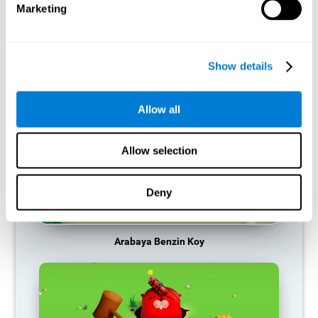
sağlayarak günlük faaliyetlerimizde daha az etkili olmamızı
Marketing
sağlar.
TAVSIYE EDILEN OYUNLAR
Show details
Allow all
Allow selection
Deny
Arabaya Benzin Koy