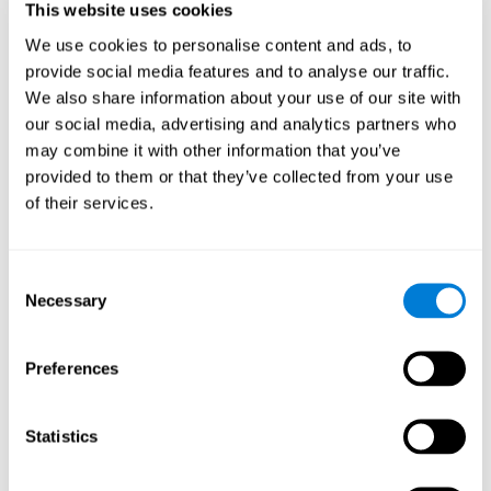
This website uses cookies
etmeye yardımcı olacak, giderek daha karmaşık hedefler
belirlemelerine yardımcı olur.
We use cookies to personalise content and ads, to
Akıl oyunu “Pipe Panic” bilişsel
provide social media features and to analyse our traffic.
becerilerimi nasıl geliştirir?
We also share information about your use of our site with
our social media, advertising and analytics partners who
"Pipe Panic"i çalmak, belirli bir nöral aktivasyon modelini uyarır.
may combine it with other information that you’ve
Bu modeli sürekli olarak tekrarlamak ve eğitmek, nöral
provided to them or that they’ve collected from your use
bağlantıların optimize edilmesine yardımcı olabilir ve nöral
devrelerin zayıflamış veya hasar görmüş bilişsel işlevleri yeniden
of their services.
düzenlemesine ve iyileştirmesine yardımcı olabilir.
"Pipe Panic" reaksiyon süresi, el-göz koordinasyonu ve görsel algı
egzersizlerine yardımcı olur. Bu becerileri sürekli olarak uyarmak,
Consent
yeni sinapslar oluşturmaya ve bilişsel işlevleri geliştirmeye
Necessary
Selection
yardımcı olabilir.
Bilişsel yeteneklerimi
geliştirmediğimde ne olur?
Preferences
Beynimiz, sinir kaynaklarını düzenli olarak kullanmadığı işlevler
Statistics
için saklama eğilimindedir. Bu nedenle, bir bilişsel beceri normal
olarak kullanılmazsa, beyin bu nöronal aktivasyon modeli için
kaynak sağlamaz. Bu, bilişsel işlevi daha az kullanmamızı