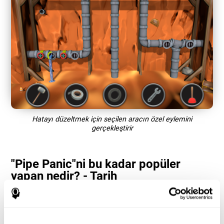
Hatayı düzeltmek için seçilen aracın özel eylemini
gerçekleştirir
"Pipe Panic"ni bu kadar popüler
yapan nedir? - Tarih
"Pipe Panic" gibi tepki süresi ve el-göz koordinasyonu oyunları,
kullanıcıların performanslarını optimize etmek için bilişsel
kaynaklarını yönetmelerine yardımcı olur. Bu, ilgili bilişsel
yeteneklerde daha fazla beceri gerektirecek ve onları teşvik