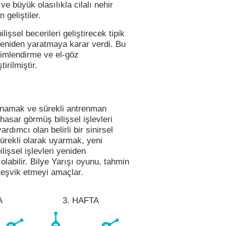
e büyük olasılıkla cilalı nehir
 geliştiler.
ilişsel becerileri geliştirecek tipik
 yeniden yaratmaya karar verdi. Bu
simlendirme ve el-göz
rilmiştir.
 oynamak ve sürekli antrenman
hasar görmüş bilişsel işlevleri
dımcı olan belirli bir sinirsel
sürekli olarak uyarmak, yeni
lişsel işlevleri yeniden
labilir. Bilye Yarışı oyunu, tahmin
i teşvik etmeyi amaçlar.
A
3. HAFTA