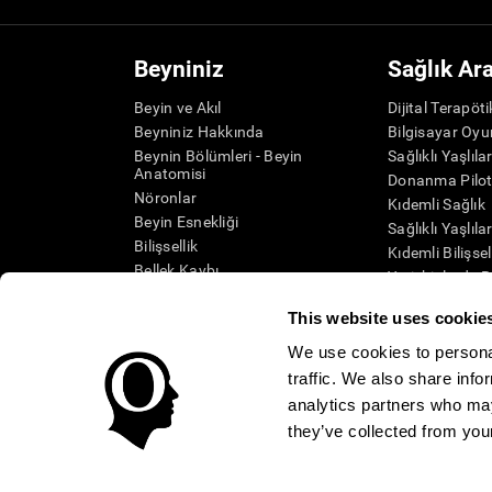
Beyniniz
Sağlık Ar
Beyin ve Akıl
Dijital Terapöt
Beyniniz Hakkında
Bilgisayar Oyu
Beynin Bölümleri - Beyin
Sağlıklı Yaşlıla
Anatomisi
Donanma Pilot
Nöronlar
Kıdemli Sağlık
Beyin Esnekliği
Sağlıklı Yaşlıla
Bilişsellik
Kıdemli Bilişse
Bellek Kaybı
Yetişkinlerde B
Zihinsel Engelliler
Sistematik inc
This website uses cookie
Beyin İşlevleri
SG4D taksono
Yürütücü Fonksiyonlar
We use cookies to personal
Algı
traffic. We also share info
Dikkat
analytics partners who may
they’ve collected from your