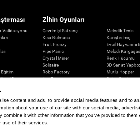
aştırması
Zİhin Oyunları
ik Validasyonu
Çevrimiçi Satranç
Melodik Tenis
nları
Kısa Bulmaca
Karıştırılmış
r
Fruit Frenzy
Evcil Hayvanını 
ları
Pipe Panic
Melodi Kargaşas
Crystal Miner
Renk Hücumu
r
Solitaire
3D Sanat Yapbo
l Eğitim
Robo Factory
Mutlu Hopper
ilişsel Durum
Ant Escape
Şeker Sıralaması
eleme
Neon ışıkları
Puzzle
s
misi
Simon Diyor Ki
Kaşif Penguen
Görsel Bulmaca
Rakamlar
ise content and ads, to provide social media features and to an
Eşleştir!
Renkli Arı
rmation about your use of our site with our social media, advertis
Space Rescue
Zİhinsel Çeviklik
 combine it with other information that you’ve provided to them o
Matematik Çılgınlığı
Çevrimiçi Bellek 
 use of their services.
Bilye Yarışı
Zİhin Oyunları