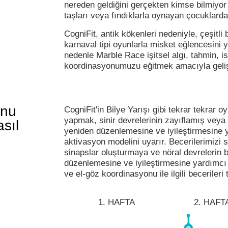
nereden geldiğini gerçekten kimse bilmiyor v
taşları veya fındıklarla oynayan çocuklardan
CogniFit, antik kökenleri nedeniyle, çeşitli b
karnaval tipi oyunlarla misket eğlencesini
nedenle Marble Race işitsel algı, tahmin, i
koordinasyonumuzu eğitmek amacıyla gelişti
unu
CogniFit'in Bilye Yarışı gibi tekrar tekrar
yapmak, sinir devrelerinin zayıflamış veya 
asıl
yeniden düzenlemesine ve iyileştirmesine yar
aktivasyon modelini uyarır. Becerilerimizi 
sinapslar oluşturmaya ve nöral devrelerin bi
düzenlemesine ve iyileştirmesine yardımcı o
ve el-göz koordinasyonu ile ilgili beceriler
1. HAFTA
2. HAFT