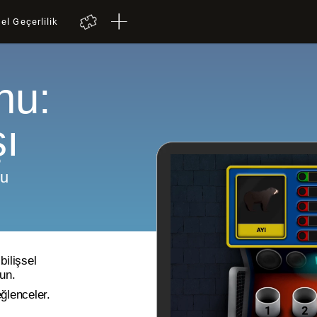
el Geçerlilik
nu:
şı
nu
bilişsel
lun.
eğlenceler.