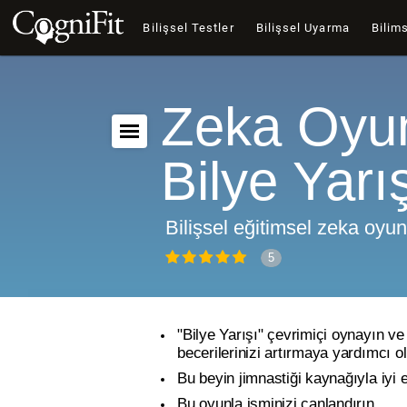
Bilişsel Testler
Bilişsel Uyarma
Bilims
Zeka Oyu
Bilye Yarı
Bilişsel eğitimsel zeka oyu
5
"Bilye Yarışı" çevrimiçi oynayın ve 
becerilerinizi artırmaya yardımcı o
Bu beyin jimnastiği kaynağıyla iyi 
Bu oyunla isminizi canlandırın