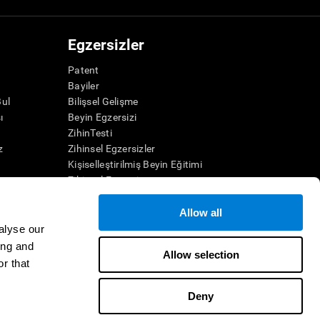
Egzersizler
Patent
Bayiler
Bul
Bilişsel Gelişme
ı
Beyin Egzersizi
ZihinTesti
z
Zihinsel Egzersizler
Kişiselleştirilmiş Beyin Eğitimi
Zihinsel Egzersiz
Eğlenceli Matematik Oyunları
Okuma Anlama
Allow all
Üstün Yetenekli Çocuklar
alyse our
Beyin Savaşları
ing and
Allow selection
 Oyunları
IQ Testi
r that
Oyunları
Deny