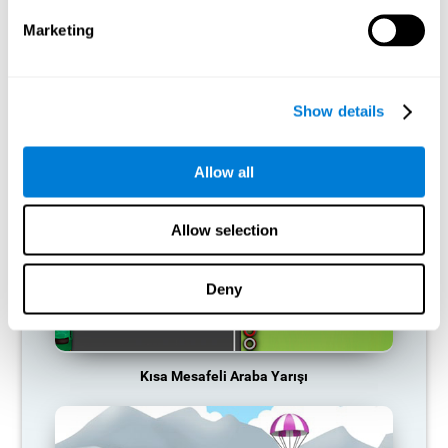
nöral aktivasyon modeli için kaynak sağlamaz ve bu nedenle
giderek zayıflar. Bu, bu bilişsel işlevi daha az kullanmamızı
Marketing
sağlayarak günlük faaliyetlerimizde daha az etkili olmamızı
sağlar.
TAVSIYE EDILEN OYUNLAR
Show details
Allow all
Allow selection
Deny
Kısa Mesafeli Araba Yarışı