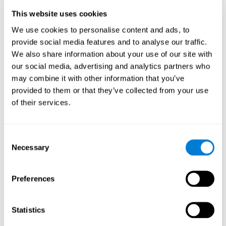
etmelerine yardımcı olur. Bu, hedeflere daha hızlı doğru tepkiler
This website uses cookies
vermelerine yardımcı olur ve kullanıcıyı farklı bilişsel becerileri
üzerinde çalışırken eğlendirir.
We use cookies to personalise content and ads, to
Akıl oyunu “Robo Factory” bilişsel
provide social media features and to analyse our traffic.
becerilerimi nasıl geliştirir?
We also share information about your use of our site with
our social media, advertising and analytics partners who
CogniFit'in Robo Factory, belirli bir nöral aktivasyon modelini
may combine it with other information that you’ve
uyarmaya yardımcı olur. Bu modeli tutarlı bir şekilde tekrarlamak
provided to them or that they’ve collected from your use
ve eğitmek, yeni sinapslar oluşturmaya yardımcı olabilir ve nöral
devrelerin yeniden düzenlenmesine ve zayıflamış veya hasar
of their services.
görmüş bilişsel işlevleri yeniden kazanmasına yardımcı olabilir.
Robo Factory, planlama, mekansal algı ve kaydırma egzersizlerine
yardımcı olur. Bu becerileri sürekli olarak uyarmak, yeni sinapslar
Consent
oluşturmaya, nöral devreleri yeniden düzenlemeye ve bilişsel
Necessary
Selection
işlevleri geliştirmeye yardımcı olabilir.
Bilişsel yeteneklerimi
geliştirmediğimde ne olur?
Preferences
Beynimiz kaynakları korumak için tasarlanmıştır, bu nedenle sık
Statistics
kullanılmayan bağlantıları ortadan kaldırma eğilimindedir. Bu
şekilde, belirli bir bilişsel yetenek sıklıkla kullanılmazsa, beyin o