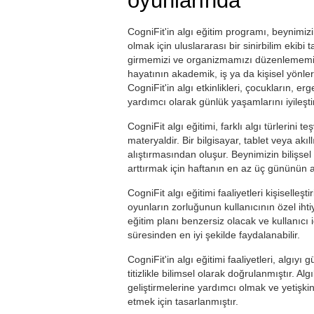
oyunlarında
CogniFit'in algı eğitim programı, beynimizin 
olmak için uluslararası bir sinirbilim ekibi
girmemizi ve organizmamızı düzenlememizi 
hayatının akademik, iş ya da kişisel yönler
CogniFit'in algı etkinlikleri, çocukların, erg
yardımcı olarak günlük yaşamlarını iyileştir
CogniFit algı eğitimi, farklı algı türlerini 
materyaldir. Bir bilgisayar, tablet veya akıl
alıştırmasından oluşur. Beynimizin bilişsel
arttırmak için haftanın en az üç gününün al
CogniFit algı eğitimi faaliyetleri kişiselleş
oyunların zorluğunun kullanıcının özel iht
eğitim planı benzersiz olacak ve kullanıcı i
süresinden en iyi şekilde faydalanabilir.
CogniFit'in algı eğitimi faaliyetleri, algıyı
titizlikle bilimsel olarak doğrulanmıştır. A
geliştirmelerine yardımcı olmak ve yetişkin
etmek için tasarlanmıştır.