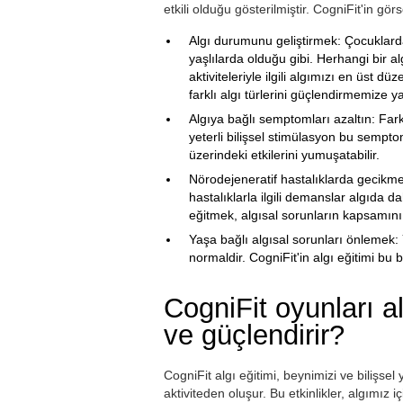
etkili olduğu gösterilmiştir. CogniFit'in görs
Algı durumunu geliştirmek: Çocuklarda 
yaşlılarda olduğu gibi. Herhangi bir 
aktiviteleriyle ilgili algımızı en üst dü
farklı algı türlerini güçlendirmemize y
Algıya bağlı semptomları azaltın: Farkl
yeterli bilişsel stimülasyon bu sempto
üzerindeki etkilerini yumuşatabilir.
Nörodejeneratif hastalıklarda gecikme 
hastalıklarla ilgili demanslar algıda da
eğitmek, algısal sorunların kapsamını 
Yaşa bağlı algısal sorunları önlemek: Y
normaldir. CogniFit'in algı eğitimi bu 
CogniFit oyunları al
ve güçlendirir?
CogniFit algı eğitimi, beynimizi ve bilişsel 
aktiviteden oluşur. Bu etkinlikler, algımız iç