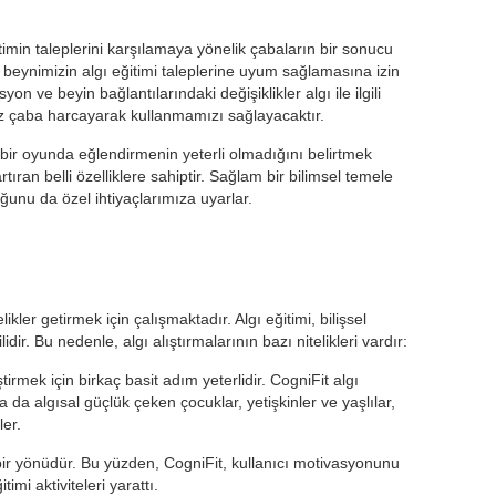
itimin taleplerini karşılamaya yönelik çabaların bir sonucu
, beynimizin algı eğitimi taleplerine uyum sağlamasına izin
 ve beyin bağlantılarındaki değişiklikler algı ile ilgili
 az çaba harcayarak kullanmamızı sağlayacaktır.
ir oyunda eğlendirmenin yeterli olmadığını belirtmek
artıran belli özelliklere sahiptir. Sağlam bir bilimsel temele
uğunu da özel ihtiyaçlarımıza uyarlar.
elikler getirmek için çalışmaktadır. Algı eğitimi, bilişsel
dir. Bu nedenle, algı alıştırmalarının bazı nitelikleri vardır:
tirmek için birkaç basit adım yeterlidir. CogniFit algı
 ya da algısal güçlük çeken çocuklar, yetişkinler ve yaşlılar,
ler.
bir yönüdür. Bu yüzden, CogniFit, kullanıcı motivasyonunu
timi aktiviteleri yarattı.