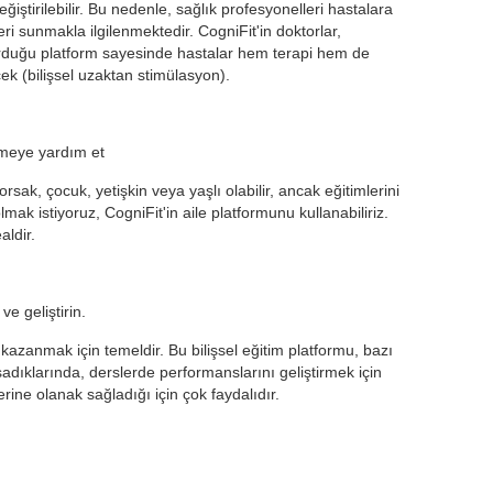
eğiştirilebilir. Bu nedenle, sağlık profesyonelleri hastalara
eleri sunmakla ilgilenmektedir. CogniFit'in doktorlar,
turduğu platform sayesinde hastalar hem terapi hem de
cek (bilişsel uzaktan stimülasyon).
rmeye yardım et
rsak, çocuk, yetişkin veya yaşlı olabilir, ancak eğitimlerini
mak istiyoruz, CogniFit'in aile platformunu kullanabiliriz.
aldir.
ve geliştirin.
azanmak için temeldir. Bu bilişsel eğitim platformu, bazı
adıklarında, derslerde performanslarını geliştirmek için
erine olanak sağladığı için çok faydalıdır.