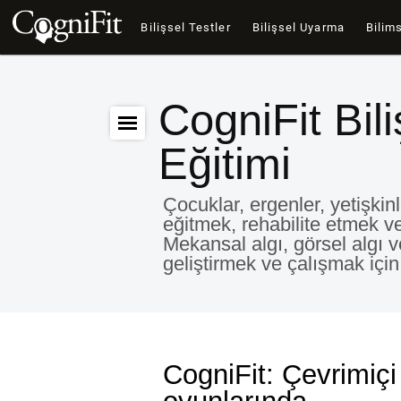
Bilişsel Testler
Bilişsel Uyarma
Bilims
CogniFit Bil
Eğitimi
Çocuklar, ergenler, yetişkinl
eğitmek, rehabilite etmek ve
Mekansal algı, görsel algı ve
geliştirmek ve çalışmak için 
CogniFit: Çevrimiçi 