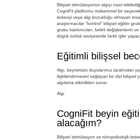
Bilişsel stimülasyonun algıyı nasıl etkilediğ
CogniFit platformu mükemmel bir seçenektir.
tedaviyi veya algı bozukluğu olmayan insa
araştırmacılar "kontrol" bilişsel eğitim gru
grubu katılımcıları, belirli değişkenlerin v
düşük zorluk seviyesinde farklı işler yapac
Eğitimli bilişsel bec
Algı, beynimizin duyularımız tarafından y
ilişkilendirmesini sağlayan bir dizi bilişse
algılama etkinlikleri sunar:
Algı
CogniFit beyin eğit
alacağım?
Bilişsel stimülasyon ve nöropsikolojik teda