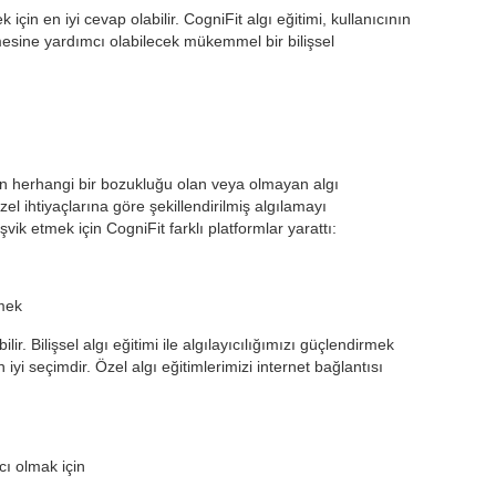
k için en iyi cevap olabilir. CogniFit algı eğitimi, kullanıcının
e etmesine yardımcı olabilecek mükemmel bir bilişsel
için herhangi bir bozukluğu olan veya olmayan algı
özel ihtiyaçlarına göre şekillendirilmiş algılamayı
şvik etmek için CogniFit farklı platformlar yarattı:
tmek
ir. Bilişsel algı eğitimi ile algılayıcılığımızı güçlendirmek
 iyi seçimdir. Özel algı eğitimlerimizi internet bağlantısı
cı olmak için