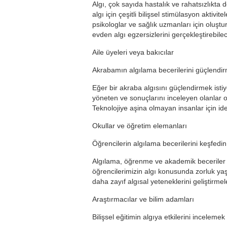
Algı, çok sayıda hastalık ve rahatsızlıkta d
algı için çeşitli bilişsel stimülasyon aktivit
psikologlar ve sağlık uzmanları için oluş
evden algı egzersizlerini gerçekleştirebile
Aile üyeleri veya bakıcılar
Akrabamın algılama becerilerini güçlendi
Eğer bir akraba algısını güçlendirmek istiyo
yöneten ve sonuçlarını inceleyen olanlar ol
Teknolojiye aşina olmayan insanlar için ide
Okullar ve öğretim elemanları
Öğrencilerin algılama becerilerini keşfedin 
Algılama, öğrenme ve akademik beceriler k
öğrencilerimizin algı konusunda zorluk yaş
daha zayıf algısal yeteneklerini geliştirmel
Araştırmacılar ve bilim adamları
Bilişsel eğitimin algıya etkilerini incelemek