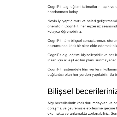
CogniFit, algı eğitimi talimatlarını açık ve 
hatırlanması kolay.
Neyin iyi yaptığımızı ve neleri geliştirmemi
önemlidir. CogniFit, her egzersiz seansı
kolayca öğrenebiliriz.
CogniFit, tüm bilişsel sonuçlarımızı, otur
oturumunda kötü bir skor elde edersek bile
CogniFit algı eğitimi kişiselleştirilir ve her 
insan için iki eşit eğitim planı sunmayacağ
CogniFit, sistemdeki tüm verilerin kullanı
bağlantısı olan her yerden yapılabilir. Bu bi
Bilişsel becerilerin
Algı becerilerimiz kötü durumdayken ve onl
dolaşma ve çevremizle etkileşime geçme 
okumakta ve anlamakta zorlanabiliriz. Son