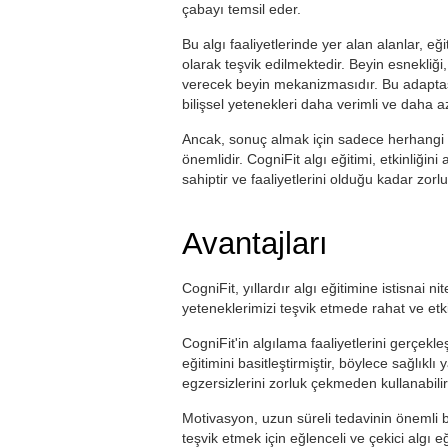
çabayı temsil eder.
Bu algı faaliyetlerinde yer alan alanlar, eğ
olarak teşvik edilmektedir. Beyin esnekliği
verecek beyin mekanizmasıdır. Bu adaptasyon
bilişsel yetenekleri daha verimli ve daha
Ancak, sonuç almak için sadece herhangi b
önemlidir. CogniFit algı eğitimi, etkinliğini 
sahiptir ve faaliyetlerini olduğu kadar zorl
Avantajları
CogniFit, yıllardır algı eğitimine istisnai nit
yeteneklerimizi teşvik etmede rahat ve etkili
CogniFit'in algılama faaliyetlerini gerçekleş
eğitimini basitleştirmiştir, böylece sağlıklı
egzersizlerini zorluk çekmeden kullanabilir
Motivasyon, uzun süreli tedavinin önemli 
teşvik etmek için eğlenceli ve çekici algı eği