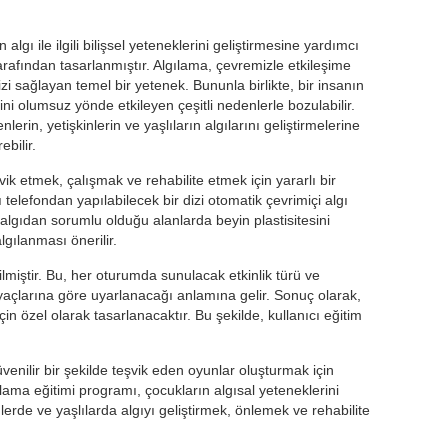
algı ile ilgili bilişsel yeteneklerini geliştirmesine yardımcı
 tarafından tasarlanmıştır. Algılama, çevremizle etkileşime
sağlayan temel bir yetenek. Bununla birlikte, bir insanın
ini olumsuz yönde etkileyen çeşitli nedenlerle bozulabilir.
enlerin, yetişkinlerin ve yaşlıların algılarını geliştirmelerine
ebilir.
teşvik etmek, çalışmak ve rehabilite etmek için yararlı bir
lı telefondan yapılabilecek bir dizi otomatik çevrimiçi algı
 algıdan sorumlu olduğu alanlarda beyin plastisitesini
gılanması önerilir.
tirilmiştir. Bu, her oturumda sunulacak etkinlik türü ve
iyaçlarına göre uyarlanacağı anlamına gelir. Sonuç olarak,
çin özel olarak tasarlanacaktır. Bu şekilde, kullanıcı eğitim
 güvenilir bir şekilde teşvik eden oyunlar oluşturmak için
lgılama eğitimi programı, çocukların algısal yeteneklerini
lerde ve yaşlılarda algıyı geliştirmek, önlemek ve rehabilite