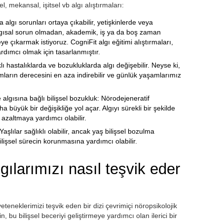
el, mekansal, işitsel vb algı alıştırmaları:
algı sorunları ortaya çıkabilir, yetişkinlerde veya
algısal sorun olmadan, akademik, iş ya da boş zaman
zeye çıkarmak istiyoruz. CogniFit algı eğitimi alıştırmaları,
ardımcı olmak için tasarlanmıştır.
ı hastalıklarda ve bozukluklarda algı değişebilir. Neyse ki,
mların derecesini en aza indirebilir ve günlük yaşamlarımız
algısına bağlı bilişsel bozukluk: Nörodejeneratif
ha büyük bir değişikliğe yol açar. Algıyı sürekli bir şekilde
azaltmaya yardımcı olabilir.
aşlılar sağlıklı olabilir, ancak yaş bilişsel bozulma
bilişsel sürecin korunmasına yardımcı olabilir.
gılarımızı nasıl teşvik eder
yeteneklerimizi teşvik eden bir dizi çevrimiçi nöropsikolojik
in, bu bilişsel beceriyi geliştirmeye yardımcı olan ilerici bir