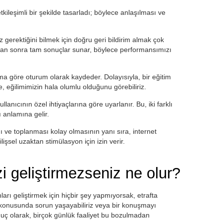
etkileşimli bir şekilde tasarladı; böylece anlaşılması ve
z gerektiğini bilmek için doğru geri bildirim almak çok
ndan sonra tam sonuçlar sunar, böylece performansımızı
uma göre oturum olarak kaydeder. Dolayısıyla, bir eğitim
, eğilimimizin hala olumlu olduğunu görebiliriz.
kullanıcının özel ihtiyaçlarına göre uyarlanır. Bu, iki farklı
ı anlamına gelir.
mı ve toplanması kolay olmasının yanı sıra, internet
lişsel uzaktan stimülasyon için izin verir.
izi geliştirmezseniz ne olur?
arı geliştirmek için hiçbir şey yapmıyorsak, etrafta
konusunda sorun yaşayabiliriz veya bir konuşmayı
uç olarak, birçok günlük faaliyet bu bozulmadan