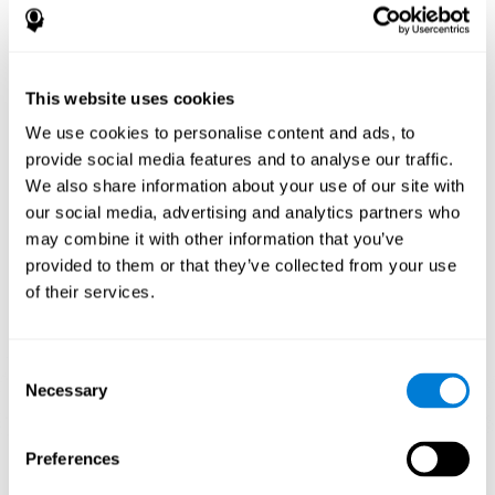
Eşleştir gibi oyunlar oynamak! CogniFit tarafından belirli bir nöral
aktivasyon modelini uyarır. Bu kalıbı tutarlı bir şekilde tekrarlamak
ve eğitmek, yeni sinapslar oluşturmaya yardımcı olabilir ve nöral
devrelerin yeniden düzenlenmesine ve zayıflamış veya hasar
görmüş bilişsel işlevleri yeniden kazanmasına yardımcı olabilir.
This website uses cookies
Eşleştir! egzersiz inhibisyonu ve görsel algı yeteneklerine yardımcı
We use cookies to personalise content and ads, to
olur. Bu becerileri sürekli olarak uyarmak, yeni sinapslar
oluşturmaya, nöral devreleri yeniden düzenlemeye ve bilişsel
provide social media features and to analyse our traffic.
işlevleri iyileştirmeye yardımcı olabilir.
We also share information about your use of our site with
our social media, advertising and analytics partners who
1. HAFTA
2. HAFTA
3. HAFTA
may combine it with other information that you’ve
provided to them or that they’ve collected from your use
of their services.
Consent
Necessary
Selection
3 hafta sonra sinir ağlarının oryantatif grafik projeksiyonu.
Preferences