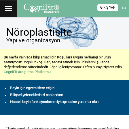
GIRIŞ YAP
TÜ
Nöroplastisite
Yapı ve organizasyon
Bu sayfa yalnızca bilgi amaçlıdır. Koşullara uygun herhangi bir ürün
satmıyoruz.CogniFit koşulları, tedavi etmek için ürünlerini şu anda
değerlendirme sürecindedir. Eğer ilgileniyorsanız lütfen burayı ziyaret edin
CogniFit Araştırma Platformu
Beyin için egzersizlere erişin
Bilişsel yeteneklerinizi canlandırın
Hasarlı beyin fonksiyonlarının iyileşmesine yardımcı olun
"Beyin esnekliği, sinir sisteminin, yaşam süresi boyunca, çevresel farklılıra