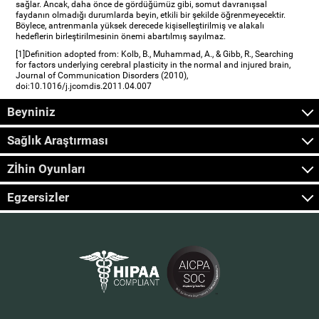
sağlar. Ancak, daha önce de gördüğümüz gibi, somut davranışsal
faydanın olmadığı durumlarda beyin, etkili bir şekilde öğrenmeyecektir.
Böylece, antrenmanla yüksek derecede kişiselleştirilmiş ve alakalı
hedeflerin birleştirilmesinin önemi abartılmış sayılmaz.
[1]Definition adopted from: Kolb, B., Muhammad, A., & Gibb, R., Searching
for factors underlying cerebral plasticity in the normal and injured brain,
Journal of Communication Disorders (2010),
doi:10.1016/j.jcomdis.2011.04.007
Beyniniz
Sağlık Araştırması
Zİhin Oyunları
Egzersizler