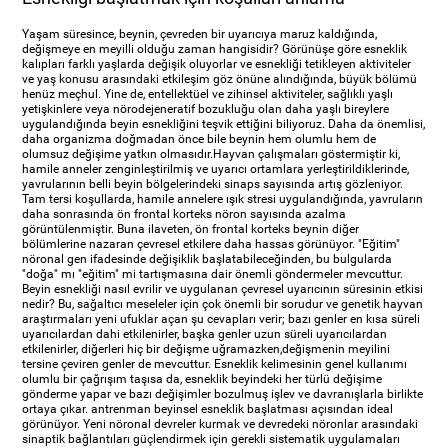
Yaşam süresince, beynin, çevreden bir uyarıcıya maruz kaldığında,
değişmeye en meyilli olduğu zaman hangisidir? Görünüşe göre esneklik
kalıpları farklı yaşlarda değişik oluyorlar ve esnekliği tetikleyen aktiviteler
ve yaş konusu arasındaki etkileşim göz önüne alındığında, büyük bölümü
henüz meçhul. Yine de, entellektüel ve zihinsel aktiviteler, sağlıklı yaşlı
yetişkinlere veya nörodejeneratif bozukluğu olan daha yaşlı bireylere
uygulandığında beyin esnekliğini teşvik ettiğini biliyoruz. Daha da önemlisi,
daha organizma doğmadan önce bile beynin hem olumlu hem de
olumsuz değişime yatkın olmasıdır.Hayvan çalışmaları göstermiştir ki,
hamile anneler zenginleştirilmiş ve uyarıcı ortamlara yerleştirildiklerinde,
yavrularının belli beyin bölgelerindeki sinaps sayısında artış gözleniyor.
Tam tersi koşullarda, hamile annelere ışık stresi uygulandığında, yavruların
daha sonrasında ön frontal korteks nöron sayısında azalma
görüntülenmiştir. Buna ilaveten, ön frontal korteks beynin diğer
bölümlerine nazaran çevresel etkilere daha hassas görünüyor. "Eğitim"
nöronal gen ifadesinde değişiklik başlatabileceğinden, bu bulgularda
"doğa" mı "eğitim" mi tartışmasına dair önemli göndermeler mevcuttur.
Beyin esnekliği nasıl evrilir ve uygulanan çevresel uyarıcının süresinin etkisi
nedir? Bu, sağaltıcı meseleler için çok önemli bir sorudur ve genetik hayvan
araştırmaları yeni ufuklar açan şu cevapları verir; bazı genler en kısa süreli
uyarıcılardan dahi etkilenirler, başka genler uzun süreli uyarıcılardan
etkilenirler, diğerleri hiç bir değişme uğramazken,değişmenin meyilini
tersine çeviren genler de mevcuttur. Esneklik kelimesinin genel kullanımı
olumlu bir çağrışım taşısa da, esneklik beyindeki her türlü değişime
gönderme yapar ve bazı değişimler bozulmuş işlev ve davranışlarla birlikte
ortaya çıkar. antrenman beyinsel esneklik başlatması açısından ideal
görünüyor. Yeni nöronal devreler kurmak ve devredeki nöronlar arasındaki
sinaptik bağlantıları güçlendirmek için gerekli sistematik uygulamaları