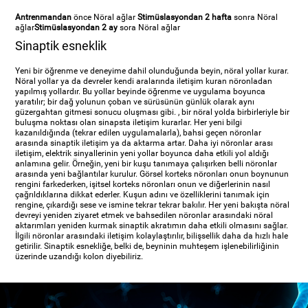
Antrenmandan
önce Nöral ağlar
Stimüslasyondan 2 hafta
sonra Nöral
ağlar
Stimüslasyondan 2 ay
sora Nöral ağlar
Sinaptik esneklik
Yeni bir öğrenme ve deneyime dahil olunduğunda beyin, nöral yollar kurar.
Nöral yollar ya da devreler kendi aralarında iletişim kuran nöronladan
yapılmış yollardır. Bu yollar beyinde öğrenme ve uygulama boyunca
yaratılır; bir dağ yolunun çoban ve sürüsünün günlük olarak aynı
güzergahtan gitmesi sonucu oluşması gibi. , bir nöral yolda birbirleriyle bir
buluşma noktası olan sinapsta iletişim kurarlar. Her yeni bilgi
kazanıldığında (tekrar edilen uygulamalarla), bahsi geçen nöronlar
arasında sinaptik iletişim ya da aktarma artar. Daha iyi nöronlar arası
iletişim, elektrik sinyallerinin yeni yollar boyunca daha etkili yol aldığı
anlamına gelir. Örneğin, yeni bir kuşu tanımaya çalışırken belli nöronlar
arasında yeni bağlantılar kurulur. Görsel korteks nöronları onun boynunun
rengini farkederken, işitsel korteks nöronları onun ve diğerlerinin nasıl
çağrıldıklarına dikkat ederler. Kuşun adını ve özelliklerini tanımak için
rengine, çıkardığı sese ve ismine tekrar tekrar bakılır. Her yeni bakışta nöral
devreyi yeniden ziyaret etmek ve bahsedilen nöronlar arasındaki nöral
aktarımları yeniden kurmak sinaptik akratımın daha etkili olmasını sağlar.
İlgili nöronlar arasındaki iletişim kolaylaştırılır, bilişsellik daha da hızlı hale
getirilir. Sinaptik esnekliğe, belki de, beyninin muhteşem işlenebilirliğinin
üzerinde uzandığı kolon diyebiliriz.