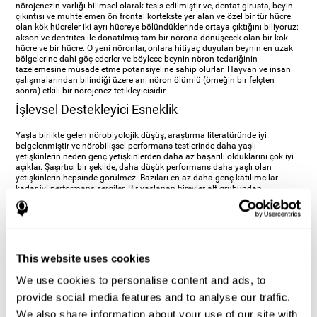
nörojenezin varlığı bilimsel olarak tesis edilmiştir ve, dentat girusta, beyin
çıkıntısı ve muhtelemen ön frontal kortekste yer alan ve özel bir tür hücre
olan kök hücreler iki ayrı hücreye bölündüklerinde ortaya çıktığını biliyoruz:
akson ve dentrites ile donatılmış tam bir nörona dönüşecek olan bir kök
hücre ve bir hücre. O yeni nöronlar, onlara hitiyaç duyulan beynin en uzak
bölgelerine dahi göç ederler ve böylece beynin nöron tedariğinin
tazelemesine müsade etme potansiyeline sahip olurlar. Hayvan ve insan
çalışmalarından bilindiği üzere ani nöron ölümlü (örneğin bir felçten
sonra) etkili bir nörojenez tetikleyicisidir.
İşlevsel Destekleyici Esneklik
Yaşla birlikte gelen nörobiyolojik düşüş, araştırma literatüründe iyi
belgelenmiştir ve nörobilişsel performans testlerinde daha yaşlı
yetişkinlerin neden genç yetişkinlerden daha az başarılı olduklarını çok iyi
açıklar. Şaşırtıcı bir şekilde, daha düşük performans daha yaşlı olan
yetişkinlerin hepsinde görülmez. Bazıları en az daha genç katılımcılar
kadar iyi performans sergiler. Bir yaşlanan bireyler alt grubundan
beklenmeyecek bu davranışsal avantaj, bilimsel olarak araştırılmış ve yeni
bilgi işlerken yüksek performanslı daha yaşlı yetişkinlerin, genç adaylarla
aynı beyin bölgelerini çalıştırdıkları ve dahası, genç ve düşük performanslı
daha yaşlı yetişkinlerin etkinleştirmedikleri ek beyin bölgelerini de
çalıştırdıkları görülmüştür. Araştırmacılar, yüksek performanslı yaşlılarda
beyin bölgelerinin aşırı takviyesi üzerine düşünüp taşındıkran sonra genel
This website uses cookies
olarak ek bilişsel kaynakların çalıştırılması, destekleyici bir stratejiyi
yansıttığı sonucuna varmışlardır. Yaşla birlikte gelen yaş bağlantılı
We use cookies to personalise content and ads, to
yoksunluklar ve düşük sinaptik esneklik ortaya çıktığında beyin, nöro
bilişsel ağlarını tekrardan organize ederek çoklu kaynak esnekliğini bir kez
provide social media features and to analyse our traffic.
daha açığa çıkarır. Çalışmalar göstermiştir ki, beyin bu işlevsel çözüme
We also share information about your use of our site with
alternatif nöral yolları etkinleştirmek suretiyle ulaşır ve çoğunlukla beynin