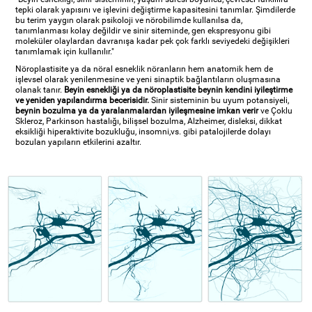
tepki olarak yapısını ve işlevini değiştirme kapasitesini tanımlar. Şimdilerde
bu terim yaygın olarak psikoloji ve nörobilimde kullanılsa da,
tanımlanması kolay değildir ve sinir siteminde, gen ekspresyonu gibi
moleküler olaylardan davranışa kadar pek çok farklı seviyedeki değişikleri
tanımlamak için kullanılır."
Nöroplastisite ya da nöral esneklik nöranların hem anatomik hem de
işlevsel olarak yenilenmesine ve yeni sinaptik bağlantıların oluşmasına
olanak tanır.
Beyin esnekliği ya da nöroplastisite beynin kendini iyileştirme
ve yeniden yapılandırma becerisidir.
Sinir sisteminin bu uyum potansiyeli,
beynin bozulma ya da yaralanmalardan iyileşmesine imkan verir
ve Çoklu
Skleroz, Parkinson hastalığı, bilişsel bozulma, Alzheimer, disleksi, dikkat
eksikliği hiperaktivite bozukluğu, insomni,vs. gibi patalojilerde dolayı
bozulan yapıların etkilerini azaltır.