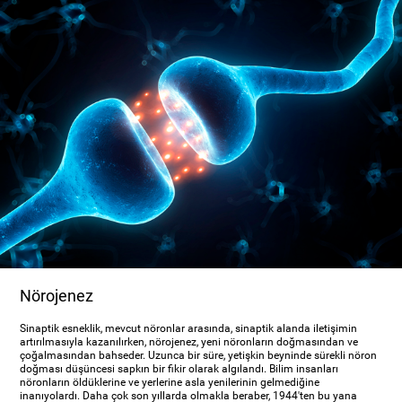
Nörojenez
Sinaptik esneklik, mevcut nöronlar arasında, sinaptik alanda iletişimin
artırılmasıyla kazanılırken, nörojenez, yeni nöronların doğmasından ve
çoğalmasından bahseder. Uzunca bir süre, yetişkin beyninde sürekli nöron
doğması düşüncesi sapkın bir fikir olarak algılandı. Bilim insanları
nöronların öldüklerine ve yerlerine asla yenilerinin gelmediğine
inanıyolardı. Daha çok son yıllarda olmakla beraber, 1944'ten bu yana