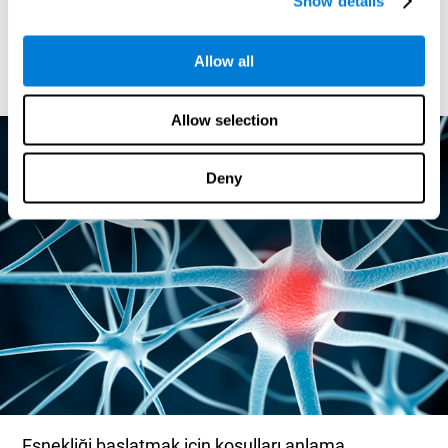
Show details
sonuç olarak beyin değişmiş olur. Belki de önemli olan öğrenme
deneyiminin ne derece ödüllendirici olduğudur. Örneğin, interaktif oyun
formundaki yeni öğrenme, özellikle beyin esnekliğine yardımcı olur ve
prefrontal korteks aktivitelerini artırdığı keşfedilmiştir. Ayrıca bu teşvik
Allow all
sağlanması bağlamında, çocuklar öğrenmeye başlarken onlara destek ve
ödül verme eski zaman geleneğini de not düşeceğiz.
Allow selection
Deny
Esnekliği başlatmak için koşulları anlama